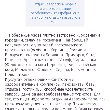
Отдых на азовском море в
таганроге: описание,
особенности. как добраться в
таганрог на отдых на азовском
море
Побережье Азова плотно застроено курортными
городами, селами и поселками. Наибольшей
популярностью у жителей постсоветского
пространства (особенно Украины, России и
Беларуси) пользуется Бердянск, Приморск, Ялта,
Геническ, Арабатская стрела, Урзуф, Кирилловка
(Федотова коса и коса Пересыпь), Белосарайская
коса, Мелекино, Юрьевка, Седово, Безыменное,
Новопетровка.
К услугам отдыхающих – санатории и
оздоровительные комплексы, пансионаты, базы
отдыха и гостиницы, способные удовлетворить
запросы даже самых требовательных туристов. Для
тех, кто ищет недорогой отдых на Азовском море, по-
прежнему актуален частный сектор. Также летом
сдаются отдельные дома и коттеджи. Гибкая ценовая