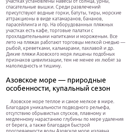
участках установлены навесы от солнца, урны,
спасательные вышки. Среди развлечений
присутствуют водные горки, батуты, тиры, морские
аттракционы в виде катамаранов, бананов,
парасейлинга и пр. На оборудованных пляжных
участках есть кафе, торговые палатки с
прохладительными напитками и мороженым. Все
лето на пляжах работают торговцы мелкой снедью —
рыбой, креветками, кальмарами, пахлавой и др.
Дикие пляжи Азовского моря лишены подобных
признаков цивилизации, тем не менее их любят за
малолюдность и тишину.
Азовское море — природные
особенности, купальный сезон
Азовское море теплое и самое мелкое в мире.
Благодаря уникальности подводного рельефа,
отсутствию обрывистых спусков, плавному и
медленному нарастанию глубины по мере удаления
от берега, а также благодаря быстрой
прогреваемости воды Азовское море издавна