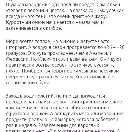
Шумная молодежь сюда вряд ли поедет. Сам Ильич
утопает в зелени и цветах. На слегка сонных улочках
всегда много тени, что очень приятно в жару.
Курортный сезон начинается с начала мая и
заканчивается в октябре.
Море всегда теплое, но в июне и августе часто
штормит. А воздух в сезон прогревается до +26 – +28
градусов. Это чуть прохладнее, чем в Анапе или
Феодосии. Но Ильич открыт всем ветрам. Они дуют
практически всегда, особенно это чувствуется на
пляже. Прибрежная территория усыпана песочком
вперемешку с ракушечником. Ходить можно без
специальной обуви.
Заход в воду пологий, но иногда приходится
преодолевать намытые волнами крупные и мелкие
камни. На местном рынке изобилие сезонных
фруктов и овощей. А вот купить мясо или молочные
продукты реально на ярмарке, которая работает 1
раз в неделю. Развлечений для взрослых
практически нет: 1-2 дискотеки в кафе на пляже. А