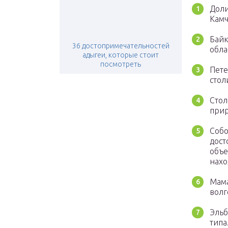
Доли
Камч
Байк
36 достопримечательностей
обла
адыгеи, которые стоит
посмотреть
Пете
стол
Стол
прир
Собо
дост
объе
нахо
Мама
волг
Эльб
типа