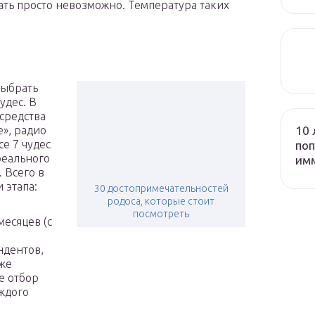
ть просто невозможно. Температура таких
выбрать
удес. В
средства
10 
», радио
е 7 чудес
поп
реального
им
 Всего в
 этапа:
30 достопримечательностей
родоса, которые стоит
посмотреть
есяцев (с
ндентов,
кже
е отбор
аждого