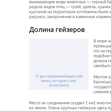
вымирающие виды животных — горный бара
редких видов птиц — гусей, цапель, крачек
курганов на территории котловины были
рисунки, захоронения и каменные изваяни
Долина гейзеров
В мире н
превышаю
что на т
подобног
долина г
самобытн
27 достопримечательностей
Местом р
омска, которые стоит
Кроноцко
посмотреть
государс
слияния 
Место их соединения создает 2 км2 мног
из земли. Очень крупных гейзеров здесь 