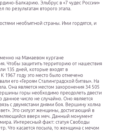
рдино-Балкарию. Эльбрус в «7 чудес России»
л по результатам второго этапа.
стями необъятной страны. Ими гордятся, и
именно на Мамаевом кургане
ия. Чтобы защитить территорию от нашествия
ли 135 дней, которые входят в
К 1967 году это место было отмечено
ли его «Героям Сталинградской битвы». На
ла. Она является местом захоронения 34 505
 вершины горы необходимо преодолеть двести
то данное число не случайно. Оно является
вязь с двумястами днями боя. Вершину холма
овет». Это силуэт женщины, достигающий в
тремляющийся вверх меч. Данный монумент
мира. Интересный факт: статуя Свободы
р. Что касается посыла, то женщина с мечом