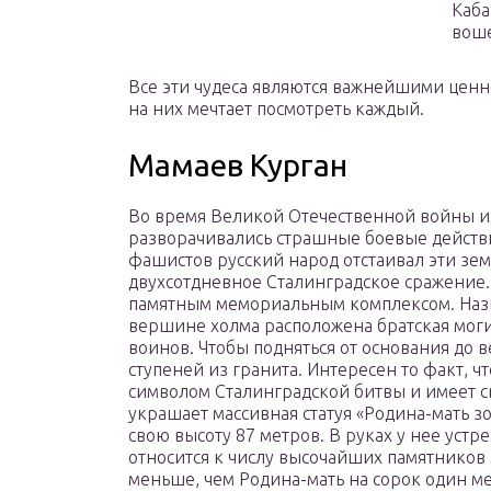
Каба
воше
Все эти чудеса являются важнейшими ценно
на них мечтает посмотреть каждый.
Мамаев Курган
Во время Великой Отечественной войны 
разворачивались страшные боевые действ
фашистов русский народ отстаивал эти зем
двухсотдневное Сталинградское сражение. 
памятным мемориальным комплексом. Назва
вершине холма расположена братская моги
воинов. Чтобы подняться от основания до
ступеней из гранита. Интересен то факт, ч
символом Сталинградской битвы и имеет с
украшает массивная статуя «Родина-мать з
свою высоту 87 метров. В руках у нее ус
относится к числу высочайших памятников 
меньше, чем Родина-мать на сорок один мет