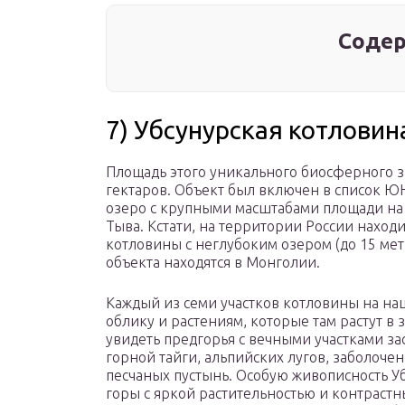
Содер
7) Убсунурская котловин
Площадь этого уникального биосферного з
гектаров. Объект был включен в список Ю
озеро с крупными масштабами площади на
Тыва. Кстати, на территории России наход
котловины с неглубоким озером (до 15 мет
объекта находятся в Монголии.
Каждый из семи участков котловины на н
облику и растениям, которые там растут в
увидеть предгорья с вечными участками за
горной тайги, альпийских лугов, заболоче
песчаных пустынь. Особую живописность У
горы с яркой растительностью и контраст