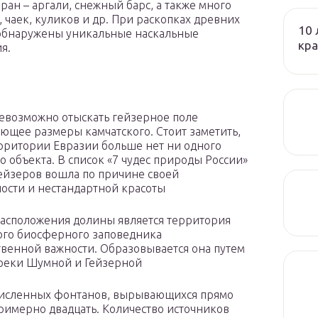
н – аргали, снежный барс, а также много
, чаек, куликов и др. При раскопках древних
10 
 обнаружены уникальные наскальные
кра
я.
евозможно отыскать гейзерное поле
щее размеры камчатского. Стоит заметить,
ерритории Евразии больше нет ни одного
о объекта. В список «7 чудес природы России»
ейзеров вошла по причине своей
ости и нестандартной красоты
асположения долины является территория
го биосферного заповедника
твенной важности. Образовывается она путем
реки Шумной и Гейзерной
очисленных фонтанов, вырывающихся прямо
примерно двадцать. Количество источников