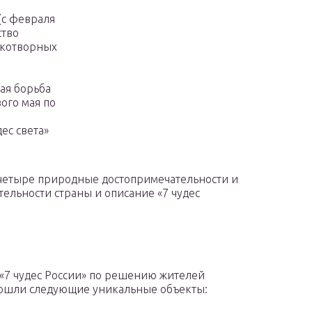
(с февраля
ство
укотворных
ая борьба
ого мая по
ес света»
 четыре природные достопримечательности и
ельности страны и описание «7 чудес
 «7 чудес России» по решению жителей
ошли следующие уникальные объекты: