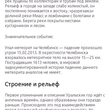
рек пущены по коллекторам и трубам под землей.
Рельеф в городе на западе слабо холмистый, он
постепенно понижается к востоку, «разрезаясь»
долиной реки Миасс и ложбинами с болотами и
озёрами. Берега реки покрыты местами
кустарником и лесом.
Знаменательное событие:
Упал метеорит на Челябинск — падение произошло
утром 15.02.2013. В окрестности Челябинска
взорвалось метеоритное тело на высоте 15—25 км.
Пострадавших 1613 человек, в мировой
задокументированной истории падению данного
метеорита аналогов не имеет.
Строение и рельеф
Первое упоминание и описание Уральских гор идёт с
античных времён, однако образованы они гораздо
раньше. Происходило это под взаимодействием
пород различной конфигурации и возраста. На