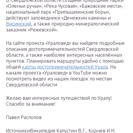
В Свердловской области созданы природные парки
«Оленьи ручьи», «Река Чусовая», «Бажовские места»,
национальный парк «Припышминские боры»,
действуют заповедники «Денежкин камень» и
Висимский
, а также природно-минералогический
заказник «Режевской».
На сайте проекта «Ураловед» вы найдете подробные
описания достопримечательностей Свердловской
области, а также наиболее интересных населённых
пунктов. Планировать маршруты удобно с помощью
общей
карты достопримечательностей Урала
. На
канале проекта «Ураловед» в YouTube можно
посмотреть видео из наших поездок по местам
Свердловской области
Желаю вам интересных путешествий по Уралу!
Спасибо за внимание!
Павел Распопов
ИсточникиВикипедия Капустин В.Г., Корнев И.Н.