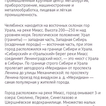
Промышленный крупный центр: металлургия,
приборостроение, машиностроение и
металлообработка, пищевая и лёгкая
промышленность.
Челябинск находится на восточных склонах гор
Урала, на реке Миасс. Высота 200—250 м над
уровнем моря. Геологическое положение: Урал
(граниты) — западная часть, Западная Сибирь
(осадочные породы) — восточная часть, при этом
город расположился на границе Сибири и Урала.
«Сибирский» и «Уральский» берег реки Миасс
соединяет Ленинградский мост, — это «мост с Урала
в Сибирь». По границе строго Сибири и Урала
пролегает автодорога «Меридиан» от проспекта
Ленина до улицы Механической: по проспекту
Ленина проезд под виадуком а. д. «Меридиан» —
самая популярная у жителей города.
Город расположен на реке Миасс, город омывают 3-и
озера: Смолино, Первое, Синеглазово и
Шершнёвское водохранилище. Множество малых