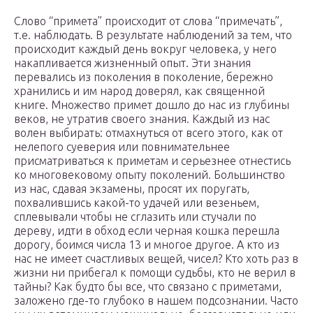
Слово “примета” происходит от слова “примечать”,
т.е. наблюдать. В результате наблюдений за тем, что
происходит каждый день вокруг человека, у него
накапливается жизненный опыт. Эти знания
перевались из поколения в поколение, бережно
хранились и им народ доверял, как священной
книге. Множество примет дошло до нас из глубины
веков, не утратив своего знания. Каждый из нас
волен выбирать: отмахнуться от всего этого, как от
нелепого суеверия или повнимательнее
присматриваться к приметам и серьезнее отнестись
ко многовековому опыту поколений. Большинство
из нас, сдавая экзамены, просят их поругать,
похвалившись какой-то удачей или везеньем,
сплевывали чтобы не сглазить или стучали по
дереву, идти в обход если черная кошка перешла
дорогу, боимся числа 13 и многое другое. А кто из
нас не имеет счастливых вещей, чисел? Кто хоть раз в
жизни ни прибегал к помощи судьбы, кто не верил в
тайны? Как будто бы все, что связано с приметами,
заложено где-то глубоко в нашем подсознании. Часто