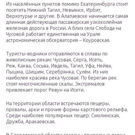
Из населённых пунктов помимо Екатеринбурга стоит
посетить Нижний Тагил, Невьянск, Ирбит,
Верхотурье и другие. В Алапаевске начинается самая
длинная действующая пассажирская узкоколейная
железная дорога в России. А близ села Слобода на
Чусовой работает единственная на Урале
астрономическая обсерватория – Коуровская.
Туристы-водники отправляются в сплавы по
живописным рекам: Чусовая, Серга, Исеть,
Реж, Каква, Сосьва, Ивдель, Тагил, Уфа, Нейва,
Пышма, Шишим, Серебрянка, Сулём. Из них
наиболее красива река Чусовая. По берегам рек
стоят многочисленные скалы. Экстремалов
привлекает порог Ревун на Исети.
На территории области встречаются пещеры,
провалы, арки и прочие формы карстового рельефа.
Среди наиболее популярных пещер: Смолинская,
Дружба, Аракаевская.