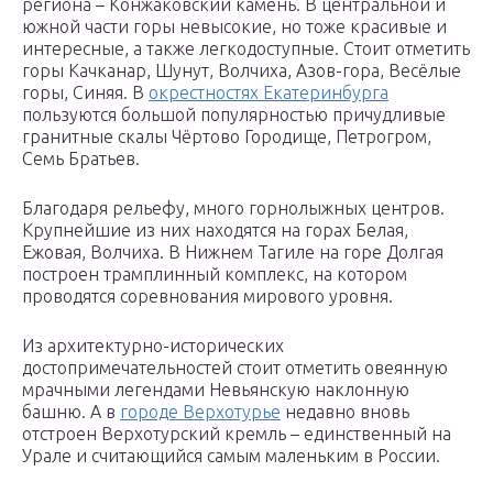
региона – Конжаковский камень. В центральной и
южной части горы невысокие, но тоже красивые и
интересные, а также легкодоступные. Стоит отметить
горы Качканар, Шунут, Волчиха, Азов-гора, Весёлые
горы, Синяя. В
окрестностях Екатеринбурга
пользуются большой популярностью причудливые
гранитные скалы Чёртово Городище, Петрогром,
Семь Братьев.
Благодаря рельефу, много горнолыжных центров.
Крупнейшие из них находятся на горах Белая,
Ежовая, Волчиха. В Нижнем Тагиле на горе Долгая
построен трамплинный комплекс, на котором
проводятся соревнования мирового уровня.
Из архитектурно-исторических
достопримечательностей стоит отметить овеянную
мрачными легендами Невьянскую наклонную
башню. А в
городе Верхотурье
недавно вновь
отстроен Верхотурский кремль – единственный на
Урале и считающийся самым маленьким в России.