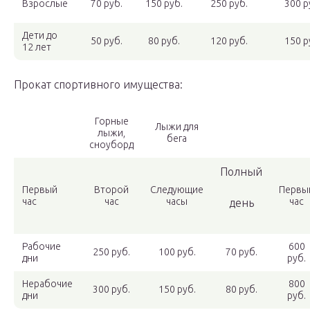
Взрослые
70 руб.
150 руб.
250 руб.
300 р
Дети до
50 руб.
80 руб.
120 руб.
150 р
12 лет
Прокат спортивного имущества:
Горные
Лыжи для
лыжи,
бега
сноуборд
Полный
Первый
Второй
Следующие
Первы
час
час
часы
час
день
Рабочие
600
250 руб.
100 руб.
70 руб.
дни
руб.
Нерабочие
800
300 руб.
150 руб.
80 руб.
дни
руб.