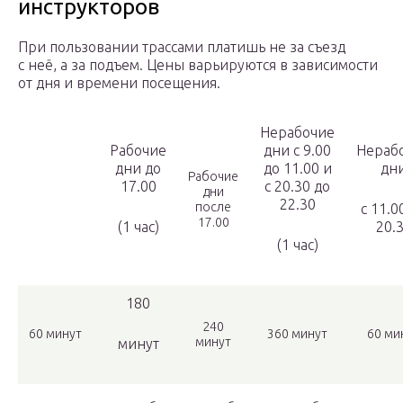
инструкторов
При пользовании трассами платишь не за съезд
с неё, а за подъем. Цены варьируются в зависимости
от дня и времени посещения.
Нерабочие
Рабочие
дни с 9.00
Нераб
дни до
до 11.00 и
дн
Рабочие
17.00
с 20.30 до
дни
22.30
после
с 11.0
17.00
(1 час)
20.
(1 час)
180
240
60 минут
360 минут
60 ми
минут
минут