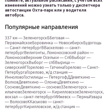
Помните, актуальное расписания, с учетом всех
изменений можно узнать только у диспетчера
автостанции Охта-парк или у водителя
автобуса.
Популярные направления
337 км — ЗеленогорскББеговая —
ПервомайскоеБоровинка — НовосибирскБудогощь
— Санкт-петербургВВаскелово — санкт-
петербургВелигонты, Ломоносовский район —
ЛомоносовВерхние Осельки — СпбВыборг —
ЗеленогорскВыборг — спбВырица —
сиверскийГГорелово — ГатчинаГорелово — Санкт-
ПетербургаГорелово, ж/д станция —
ИнноловоГостилицы — ПетергофДДевяткино —
ВолховДевяткино — ОлонецДевяткино —
СосновоДевяткино — сосновоЗЗеленогорск —
ильечовоЗеленогорск — КирилловскоеЗеленогорск,
вокзал — санкт-петербургИИжевск — ПермьИзвара
— ВолосовоККаськово — санкт-
петербургКирилловское, ж/д станция —