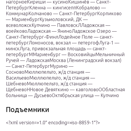
нагорноеКириши — кусиноКишинёв — Санкт-
ПетербургКленна — кингисеппКобралово —
КоммунарКолчаново — Санкт-ПетербургКорпиково
— МариенбургКузьмоловский, ДК —
всеволожскКупчино — ПавловскЛЛадожская —
воейковоЛадожская — ЯниноЛадожское Озеро —
Санкт-Петербург-ФинлЛодейное Поле — санкт-
петербургЛомоносов, вокзал — петергофЛуга-1 —
минскЛуга, привокзальная площадь — санкт-
петербургММариенбург — ВосковийцыМельничный
Ручей — ЛадожскаяМосква (Ленинградский вокзал)
— Санкт-ПетербургМурино —
СосновоМюллюпельто, ж/д станция —
ВасильевоМюллюпельто, ж/д станция —
ШебневоМюллюпельто, ж/д станция —
ЩебневоННовое Девяткино — кавголовоООбластная
больница — ДусьевоОктябрьская улица — Купчино
Подъемники
<?xml version=»1.0″ encoding=»iso-8859-1″?>