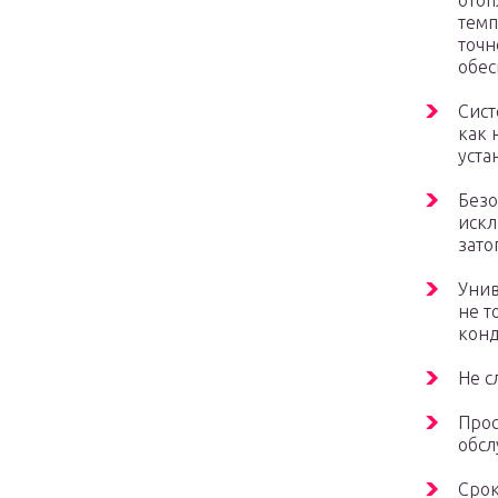
отоп
темп
точн
обес
Сист
как 
уста
Безо
искл
зато
Унив
не т
кон
Не с
Прос
обсл
Срок