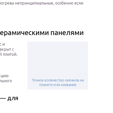
обогрева непринципиальные, особенно если
 керамическими панелями
с и
акрыт с
 плитой.
екцию
Точное количество океанов на
льного
планете и их названия
 — для