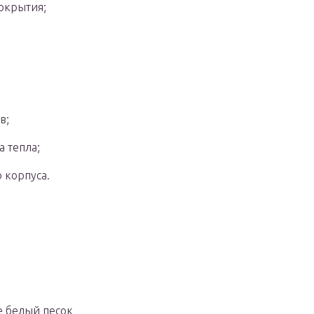
окрытия;
в;
 тепла;
 корпуса.
е белый песок