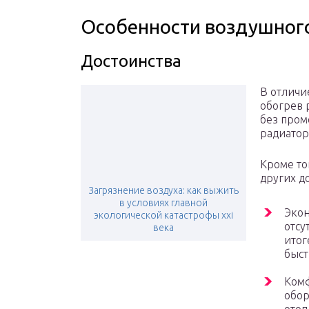
Особенности воздушног
Достоинства
В отличи
обогрев 
без пром
радиатор
Кроме то
других д
Загрязнение воздуха: как выжить
в условиях главной
Экон
экологической катастрофы xxi
отсу
века
итог
быст
Комф
обор