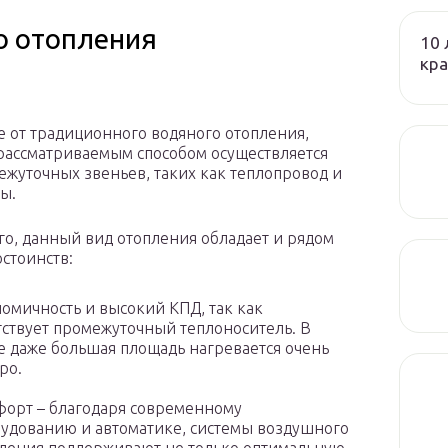
о отопления
10 
кра
е от традиционного водяного отопления,
рассматриваемым способом осуществляется
ежуточных звеньев, таких как теплопровод и
ы.
го, данный вид отопления обладает и рядом
остоинств:
омичность и высокий КПД, так как
тствует промежуточный теплоноситель. В
е даже большая площадь нагревается очень
ро.
орт – благодаря современному
удованию и автоматике, системы воздушного