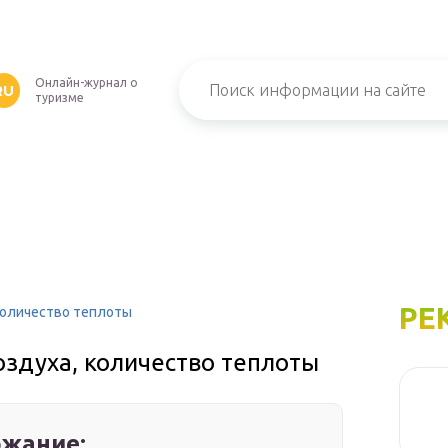
Онлайн-журнал о
RU
туризме
РЕ
количество теплоты
оздуха, количество теплоты
жание: