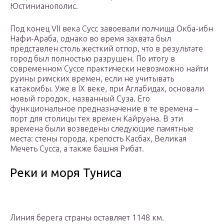
Юстинианополис.
Под конец VII века Сусс завоевали полчища Окба-ибн
Нафи-Араба, однако во время захвата был
представлен столь жесткий отпор, что в результате
город был полностью разрушен. По итогу в
современном Суссе практически невозможно найти
руины римских времен, если не учитывать
катакомбы. Уже в IX веке, при Аглабидах, основали
новый городок, названный Суза. Его
функциональное предназначение в те времена –
порт для столицы тех времен Кайруана. В эти
времена были возведены следующие памятные
места: стены города, крепость Касбах, Великая
Мечеть Сусса, а также башня Рибат.
Реки и моря Туниса
Линия берега страны оставляет 1148 км.