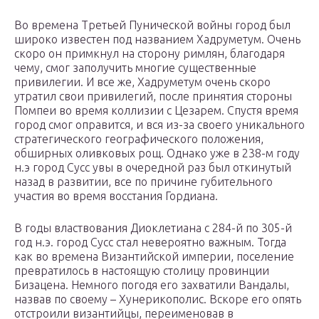
Во времена Третьей Пунической войны город был
широко известен под названием Хадруметум. Очень
скоро он примкнул на сторону римлян, благодаря
чему, смог заполучить многие существенные
привилегии. И все же, Хадруметум очень скоро
утратил свои привилегий, после принятия стороны
Помпеи во время коллизии с Цезарем. Спустя время
город смог оправится, и вся из-за своего уникального
стратегического географического положения,
обширных оливковых рощ. Однако уже в 238-м году
н.э город Сусс увы в очередной раз был откинутый
назад в развитии, все по причине губительного
участия во время восстания Гордиана.
В годы властвования Диоклетиана с 284-й по 305-й
год н.э. город Сусс стал невероятно важным. Тогда
как во времена Византийской империи, поселение
превратилось в настоящую столицу провинции
Бизацена. Немного погодя его захватили Вандалы,
назвав по своему – Хунерикополис. Вскоре его опять
отстроили византийцы, переименовав в