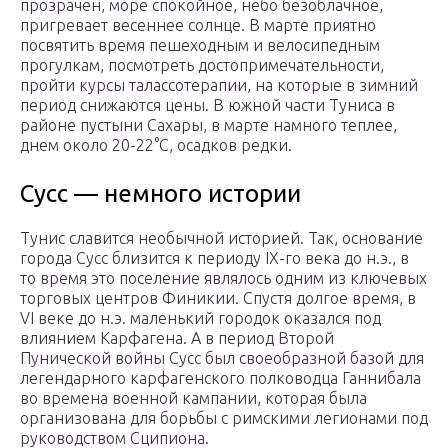
прозрачен, море спокойное, небо безоблачное,
пригревает весеннее солнце. В марте приятно
посвятить время пешеходным и велосипедным
прогулкам, посмотреть достопримечательности,
пройти курсы талассотерапии, на которые в зимний
период снижаются цены. В южной части Туниса в
районе пустыни Сахары, в марте намного теплее,
днем около 20-22°С, осадков редки.
Сусс — немного истории
Тунис славится необычной историей. Так, основание
города Сусс близится к периоду IX-го века до н.э., в
то время это поселение являлось одним из ключевых
торговых центров Финикии. Спустя долгое время, в
VI веке до н.э. маленький городок оказался под
влиянием Карфагена. А в период Второй
Пунической войны Сусс был своеобразной базой для
легендарного карфагенского полководца Ганнибала
во времена военной кампании, которая была
организована для борьбы с римскими легионами под
руководством Сципиона.