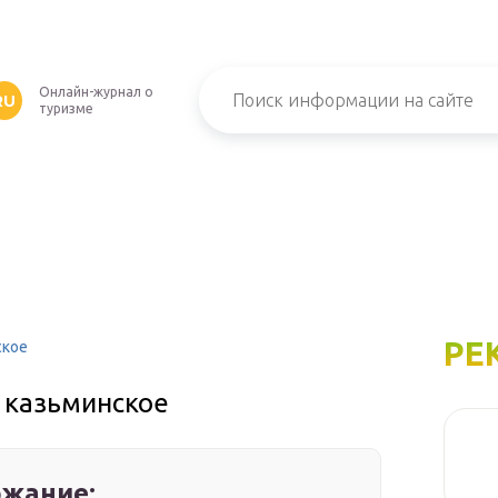
Онлайн-журнал о
RU
туризме
РЕ
ское
 казьминское
жание: