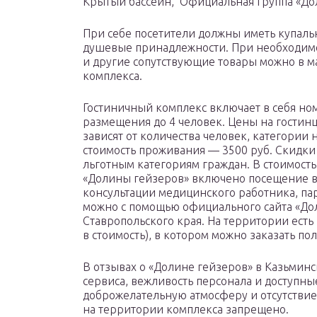
Крытый бассейн, Официальная группа «До
При себе посетители должны иметь купаль
душевые принадлежности. При необходимо
и другие сопутствующие товары можно в м
комплекса.
Гостиничный комплекс включает в себя ном
размещения до 4 человек. Цены на гостин
зависят от количества человек, категории
стоимость проживания — 3500 руб. Скидки
льготным категориям граждан. В стоимост
«Долины гейзеров» включено посещение вс
консультации медицинского работника, па
можно с помощью официального сайта «До
Ставропольского края. На территории ест
в стоимость), в котором можно заказать п
В отзывах о «Долине гейзеров» в Казьмин
сервиса, вежливость персонала и доступн
доброжелательную атмосферу и отсутстви
на территории комплекса запрещено.