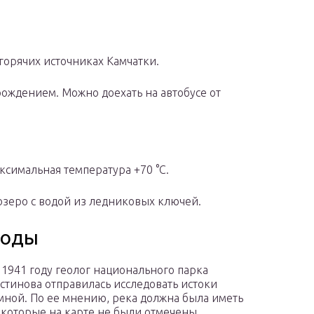
горячих источниках Камчатки.
рождением. Можно доехать на автобусе от
ксимальная температура +70 °С.
озеро с водой из ледниковых ключей.
роды
 1941 году геолог национального парка
Устинова отправилась исследовать истоки
ной. По ее мнению, река должна была иметь
 которые на карте не были отмечены.