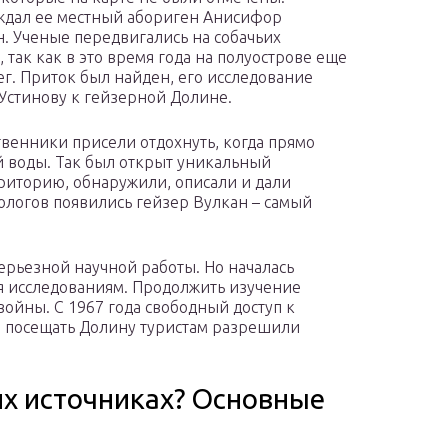
дал ее местный абориген Анисифор
. Ученые передвигались на собачьих
 так как в это время года на полуострове еще
ег. Приток был найден, его исследование
Устинову к гейзерной Долине.
венники присели отдохнуть, когда прямо
й воды. Так был открыт уникальный
риторию, обнаружили, описали и дали
еологов появились гейзер Вулкан – самый
ерьезной научной работы. Но началась
я исследованиям. Продолжить изучение
войны. С 1967 года свободный доступ к
 посещать Долину туристам разрешили
их источниках? Основные