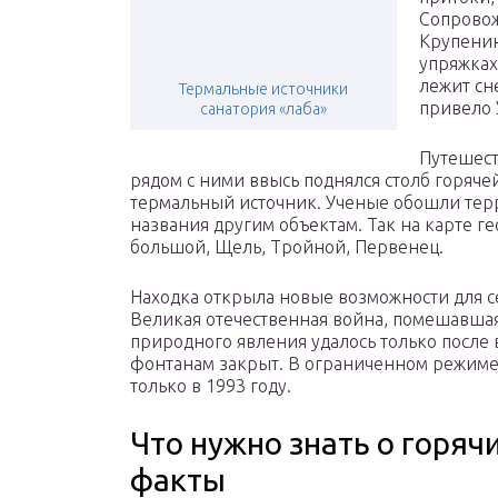
Сопровож
Крупенин
упряжках,
лежит сн
Термальные источники
привело 
санатория «лаба»
Путешест
рядом с ними ввысь поднялся столб горяче
термальный источник. Ученые обошли тер
названия другим объектам. Так на карте г
большой, Щель, Тройной, Первенец.
Находка открыла новые возможности для с
Великая отечественная война, помешавша
природного явления удалось только после 
фонтанам закрыт. В ограниченном режиме
только в 1993 году.
Что нужно знать о горяч
факты