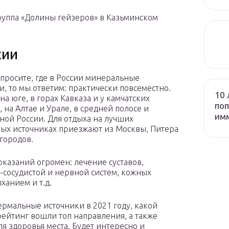
уппа «Долины гейзеров» в Казьминском
сии
спросите, где в России минеральные
и, то мы ответим: практически повсеместно.
10 
на юге, в горах Кавказа и у камчатских
поп
 на Алтае и Урале, в средней полосе и
им
ной России. Для отдыха на лучших
ых источниках приезжают из Москвы, Питера
 городов.
оказаний огромен: лечение суставов,
-сосудистой и нервной систем, кожных
ханием и т.д.
термальные источники в 2021 году, какой
 рейтинг вошли топ направления, а также
я здоровья места. Будет интересно и