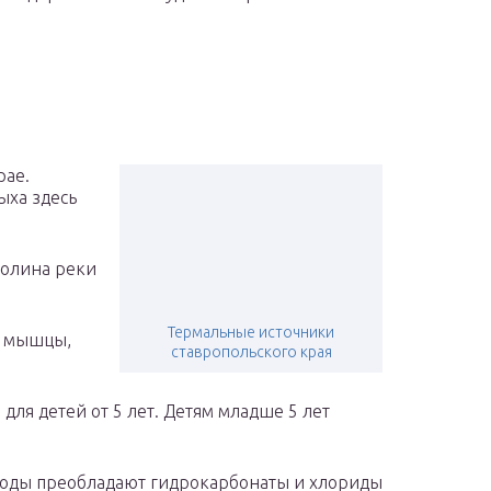
рае.
ыха здесь
долина реки
Термальные источники
и, мышцы,
ставропольского края
 для детей от 5 лет. Детям младше 5 лет
е воды преобладают гидрокарбонаты и хлориды