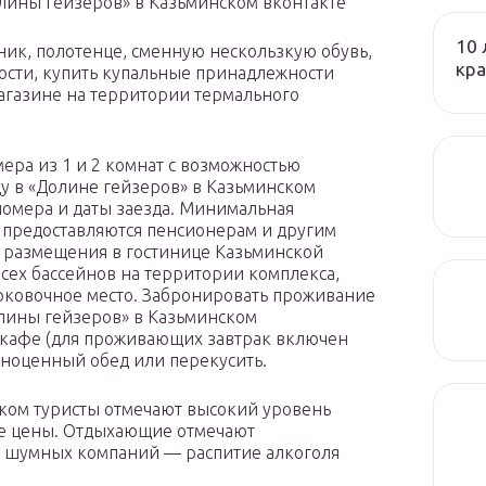
лины гейзеров» в Казьминском вконтакте
10 
ник, полотенце, сменную нескользкую обувь,
кра
сти, купить купальные принадлежности
агазине на территории термального
ера из 1 и 2 комнат с возможностью
цу в «Долине гейзеров» в Казьминском
 номера и даты заезда. Минимальная
 предоставляются пенсионерам и другим
ь размещения в гостинице Казьминской
ех бассейнов на территории комплекса,
рковочное место. Забронировать проживание
лины гейзеров» в Казьминском
ь кафе (для проживающих завтрак включен
олноценный обед или перекусить.
ском туристы отмечают высокий уровень
ые цены. Отдыхающие отмечают
е шумных компаний — распитие алкоголя