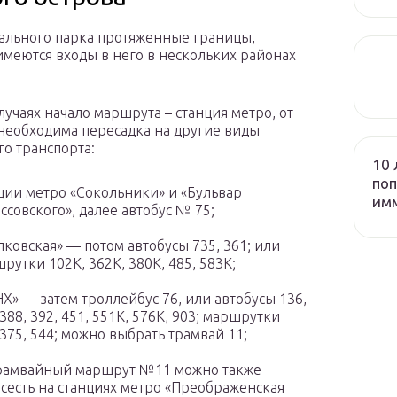
ального парка протяженные границы,
имеются входы в него в нескольких районах
лучаях начало маршрута – станция метро, от
необходима пересадка на другие виды
го транспорта:
10 
поп
ции метро «Сокольники» и «Бульвар
им
ссовского», далее автобус № 75;
ковская» — потом автобусы 735, 361; или
рутки 102К, 362К, 380К, 485, 583К;
Х» — затем троллейбус 76, или автобусы 136,
 388, 392, 451, 551К, 576К, 903; маршрутки
 375, 544; можно выбрать трамвай 11;
рамвайный маршрут №11 можно также
сесть на станциях метро «Преображенская