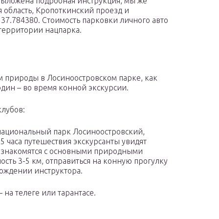
выложена подробная инструкция, мы же
 область, Кропоткинский проезд и
 37.784380. Стоимость парковки личного авто
 территории нацпарка.
м природы в Лосиноостровском парке, как
один – во время конной экскурсии.
клубов:
ациональный парк Лосиноостровский,
5 часа путешествия экскурсанты увидят
ознакомятся с основными природными
ть 3-5 км, отправиться на конную прогулку
вождении инструктора.
 на телеге или тарантасе.