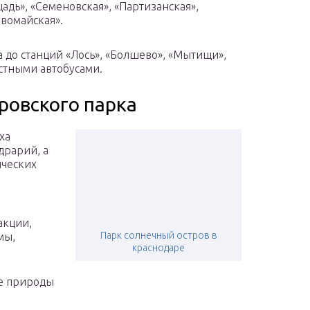
адь», «Семеновская», «Партизанская»,
вомайская».
 до станций «Лось», «Болшево», «Мытищи»,
естными автобусами.
ровского парка
ха
драрий, а
ических
акции,
Парк солнечный остров в
мы,
краснодаре
ке природы