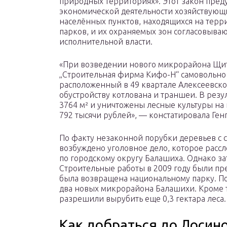
природных территориях». Этот закон преду
экономической деятельности хозяйствующи
населённых пунктов, находящихся на тер
парков, и их охраняемых зон согласовыва
исполнительной власти.
«При возведении нового микрорайона Щитн
„Строительная фирма Кифо-Н“ самовольно 
расположенный в 49 квартале Алексеевско
обустройству котлована и траншеи. В резу
3764 м² и уничтожены лесные культуры на 
792 тысячи рублей», — констатировала Ген
По факту незаконной порубки деревьев с
возбуждено уголовное дело, которое расс
по городскому округу Балашиха. Однако за
Строительные работы в 2009 году были пр
была возвращена национальному парку. По
два новых микрорайона Балашихи. Кроме т
разрешили вырубить еще 0,3 гектара леса.
Как добраться до Лосино