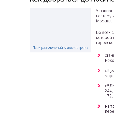
У национ
поэтому 
Москвы.
Во всех с
которой 
городско
Парк развлечений «диво-остров»
стан
Роко
«Щел
марш
«ВДН
244,
172,
на т
пере