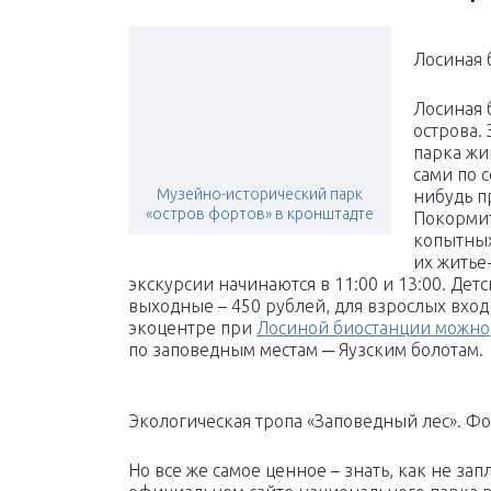
Лосиная б
Лосиная 
острова.
парка жи
сами по с
Музейно-исторический парк
нибудь п
«остров фортов» в кронштадте
Покормит
копытных
их житье
экскурсии начинаются в 11:00 и 13:00. Детс
выходные – 450 рублей, для взрослых вход 
экоцентре при
Лосиной биостанции можно
по заповедным местам ─ Яузским болотам.
Экологическая тропа «Заповедный лес». Фото
Но все же самое ценное – знать, как не зап