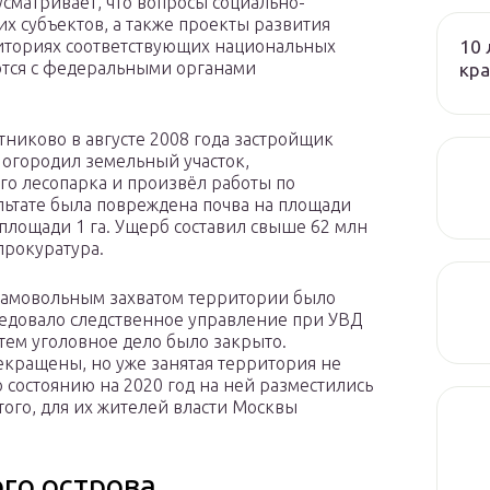
сматривает, что вопросы социально-
х субъектов, а также проекты развития
10 
риториях соответствующих национальных
ются с федеральными органами
кра
иково в августе 2008 года застройщик
огородил земельный участок,
го лесопарка и произвёл работы по
льтате была повреждена почва на площади
площади 1 га. Ущерб составил свыше 62 млн
прокуратура.
 самовольным захватом территории было
ледовало следственное управление при УВД
тем уголовное дело было закрыто.
екращены, но уже занятая территория не
 состоянию на 2020 год на ней разместились
ого, для их жителей власти Москвы
го острова