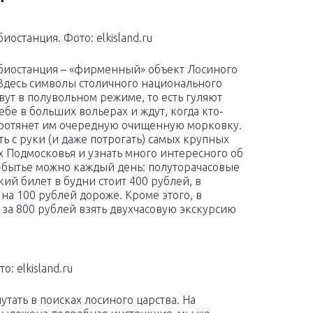
иостанция. Фото: elkisland.ru
биостанция – «фирменный» объект Лосиного
 Здесь символы столичного национального
вут в полувольном режиме, то есть гуляют
ебе в больших вольерах и ждут, когда кто-
ротянет им очередную очищенную морковку.
ь с руки (и даже потрогать) самых крупных
 Подмосковья и узнать много интересного об
-бытье можно каждый день: полуторачасовые
кий билет в будни стоит 400 рублей, в
на 100 рублей дороже. Кроме этого, в
за 800 рублей взять двухчасовую экскурсию
: elkisland.ru
лутать в поисках лосиного царства. На