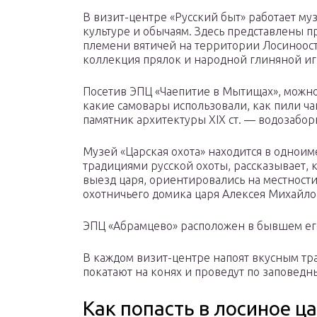
В визит-центре «Русский быт» работает му
культуре и обычаям. Здесь представлены п
племени вятичей на территории Лосиноост
коллекция прялок и народной глиняной и
Посетив ЭПЦ «Чаепитие в Мытищах», можно 
какие самовары использовали, как пили ча
памятник архитектуры XIX ст. — водозаборн
Музей «Царская охота» находится в одноим
традициями русской охоты, рассказывает, 
выезд царя, ориентировались на местности
охотничьего домика царя Алексея Михайло
ЭПЦ «Абрамцево» расположен в бывшем еге
В каждом визит-центре напоят вкусным тр
покатают на конях и проведут по заповед
Как попасть в лосиное ц