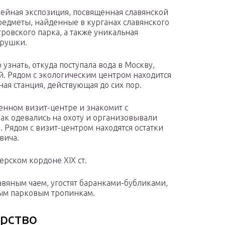
зейная экспозиция, посвященная славянской
редметы, найденные в курганах славянского
ровского парка, а также уникальная
грушки.
узнать, откуда поступала вода в Москву,
й. Рядом с экологическим центром находится
ая станция, действующая до сих пор.
енном визит-центре и знакомит с
как одевались на охоту и организовывали
. Рядом с визит-центром находятся остатки
вича.
рском кордоне XIX ст.
авяным чаем, угостят баранками-бубликами,
ным парковым тропинкам.
арство