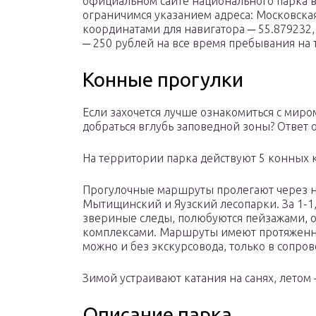
официальном сайте национального парка 
ограничимся указанием адреса: Московская
координатами для навигатора ─ 55.879232,
─ 250 рублей на все время пребывания на
Конные прогулки
Если захочется лучше ознакомиться с миро
добраться вглубь заповедной зоны? Ответ 
На территории парка действуют 5 конных 
Прогулочные маршруты пролегают через н
Мытищинский и Яузский лесопарки. За 1-1,
звериные следы, полюбуются пейзажами, 
комплексами. Маршруты имеют протяженнос
можно и без экскурсовода, только в сопро
Зимой устраивают катания на санях, летом –
Описание парка