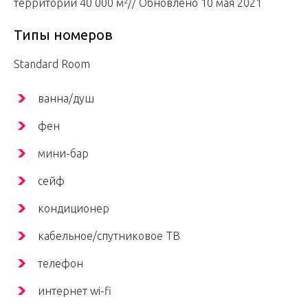
территории 40 000 м²// Обновлено 10 мая 2021
Типы номеров
Standard Room
ванна/душ
фен
мини-бар
сейф
кондиционер
кабельное/спутниковое ТВ
телефон
интернет wi-fi