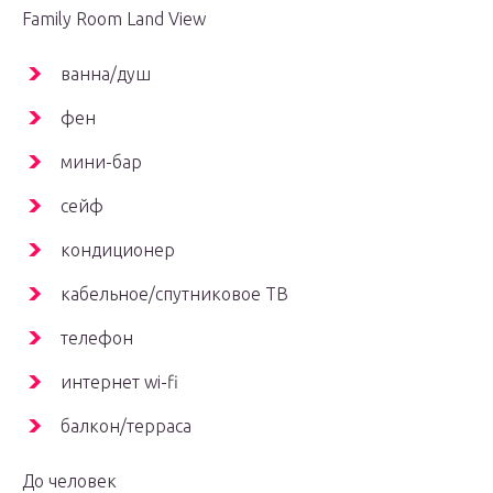
Family Room Land View
ванна/душ
фен
мини-бар
сейф
кондиционер
кабельное/спутниковое ТВ
телефон
интернет wi-fi
балкон/терраса
До человек