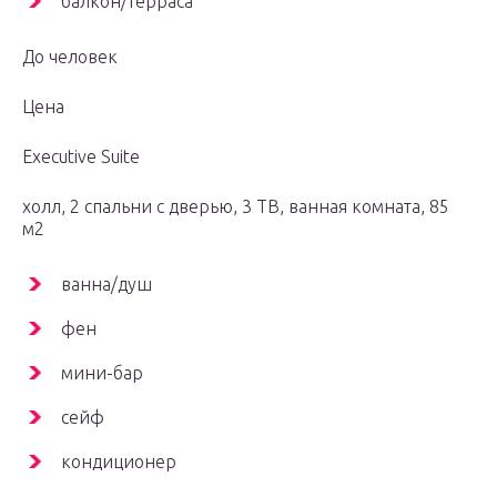
балкон/терраса
До человек
Цена
Executive Suite
холл, 2 спальни с дверью, 3 ТВ, ванная комната, 85
м2
ванна/душ
фен
мини-бар
сейф
кондиционер