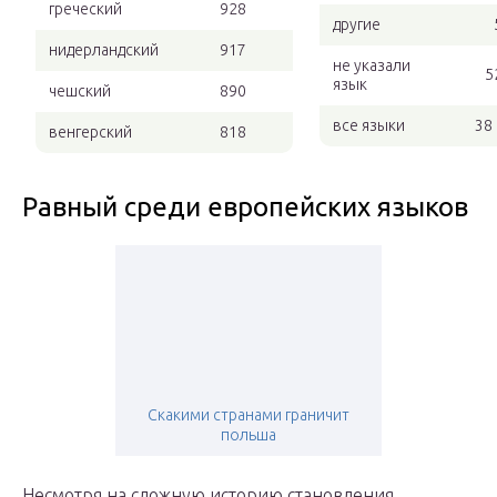
греческий
928
другие
нидерландский
917
не указали
5
язык
чешский
890
все языки
38
венгерский
818
Равный среди европейских языков
Cкакими странами граничит
польша
Несмотря на сложную историю становления