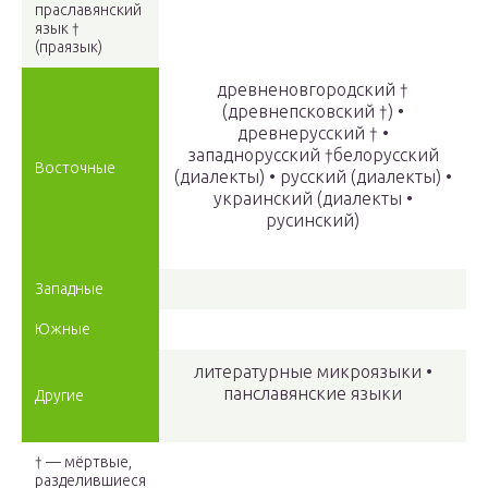
праславянский
язык †
(праязык)
древненовгородский †
(древнепсковский †)
•
древнерусский † •
западнорусский †белорусский
Восточные
(диалекты)
• русский
(диалекты)
•
украинский
(диалекты •
русинский)
Западные
Южные
литературные микроязыки •
панславянские языки
Другие
† — мёртвые,
разделившиеся