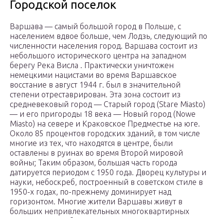
Городской поселок
Варшава — самый большой город в Польше, с
населением вдвое больше, чем Лодзь, следующий по
численности населения город. Варшава состоит из
небольшого исторического центра на западном
берегу Река Висла . Практически уничтожен
немецкими нацистами во время Варшавское
восстание в август 1944 г. был в значительной
степени отреставрирован. Эта зона состоит из
средневековый город — Старый город (Stare Miasto)
— и его пригороды 18 века — Новый город (Nowe
Miasto) на севере и Краковское Предместье на юге.
Около 85 процентов городских зданий, в том числе
многие из тех, что находятся в центре, были
оставлены в руинах во время Второй мировой
войны; Таким образом, большая часть города
датируется периодом с 1950 года. Дворец культуры и
науки, небоскреб, построенный в советском стиле в
1950-х годах, по-прежнему доминирует над
горизонтом. Многие жители Варшавы живут в
больших непривлекательных многоквартирных