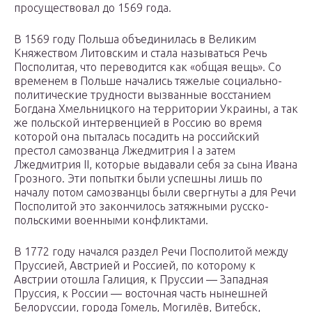
просуществовал до 1569 года.
В 1569 году Польша объединилась в Великим
Княжеством Литовским и стала называться Речь
Посполитая, что переводится как «общая вещь». Со
временем в Польше начались тяжелые социально-
политические трудности вызванные восстанием
Богдана Хмельницкого на территории Украины, а так
же польской интервенцией в Россию во время
которой она пыталась посадить на российский
престол самозванца Лжедмитрия I а затем
Лжедмитрия II, которые выдавали себя за сына Ивана
Грозного. Эти попытки были успешны лишь по
началу потом самозванцы были свергнуты а для Речи
Посполитой это закончилось затяжными русско-
польскими военными конфликтами.
В 1772 году начался раздел Речи Посполитой между
Пруссией, Австрией и Россией, по которому к
Австрии отошла Галиция, к Пруссии — Западная
Пруссия, к России — восточная часть нынешней
Белоруссии, города Гомель, Могилёв, Витебск,