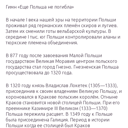
Гимн «Еще Польша не погибла»
В начале I века нашей эры на территории Польши
проживал ряд германских племён скиров и лугиев.
Затем их сменили готы вельбарской культуры. В
середине I тыс. юг Польши контролировали аланы и
тюркские племена объединения.
В 877 году после завоевания Малой Польши
государством Великая Моравия центром польского
государства стал город Гнезно. Гнезненская Польша
просуществовала до 1320 года.
В 1320 году князь Владислав Локетек (1305—1333),
присоединив к своим владениям Великую Польшу, и
короновался в Кракове польским королём. Отныне
Краков становится новой столицей Польши. При его
преемнике Казимире III Великом (1333—1370)
Польша пережила расцвет. В 1349 году к Польше
была присоединена Галиция. Период в истории
Польши когда ее столицей был Краков