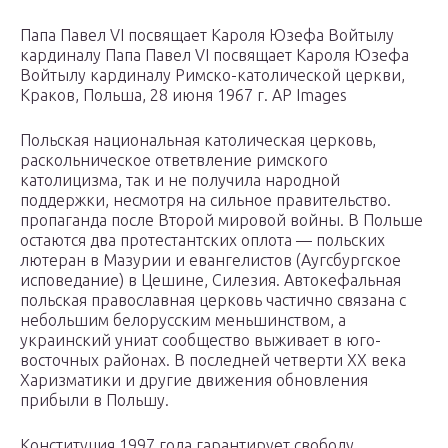
Папа Павел VI посвящает Кароля Юзефа Войтылу
кардиналу Папа Павел VI посвящает Кароля Юзефа
Войтылу кардиналу Римско-католической церкви,
Краков, Польша, 28 июня 1967 г. AP Images
Польская национальная католическая церковь,
раскольническое ответвление римского
католицизма, так и не получила народной
поддержки, несмотря на сильное правительство.
пропаганда после Второй мировой войны. В Польше
остаются два протестантских оплота — польских
лютеран в Мазурии и евангелистов (Аугсбургское
исповедание) в Цешине, Силезия. Автокефальная
польская православная церковь частично связана с
небольшим белорусским меньшинством, а
украинский униат сообщество выживает в юго-
восточных районах. В последней четверти ХХ века
Харизматики и другие движения обновления
прибыли в Польшу.
Конституция 1997 года гарантирует свободу