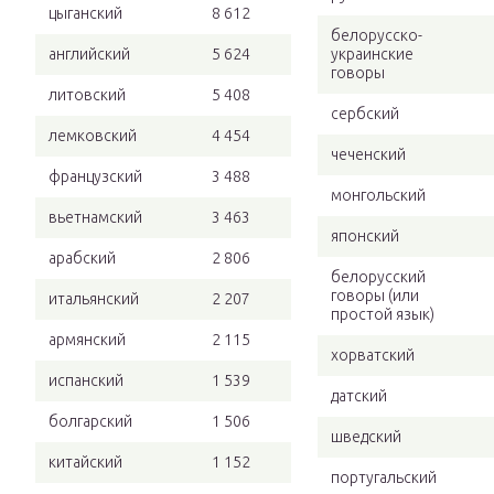
цыганский
8 612
белорусско-
английский
5 624
украинские
говоры
литовский
5 408
сербский
лемковский
4 454
чеченский
французский
3 488
монгольский
вьетнамский
3 463
японский
арабский
2 806
белорусский
говоры (или
итальянский
2 207
простой язык)
армянский
2 115
хорватский
испанский
1 539
датский
болгарский
1 506
шведский
китайский
1 152
португальский