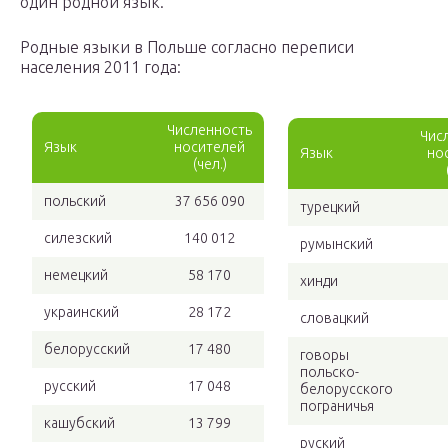
один родной язык.
Родные языки в Польше согласно переписи
населения 2011 года:
Численность
Чис
Язык
носителей
Язык
но
(чел.)
польский
37 656 090
турецкий
силезский
140 012
румынский
немецкий
58 170
хинди
украинский
28 172
словацкий
белорусский
17 480
говоры
польско-
русский
17 048
белорусского
пограничья
кашубский
13 799
руский