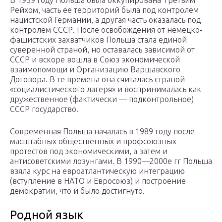
В 1939 году Польша была оккупирована Третьим
Рейхом, часть ее территорий была под контролем
нацистской Германии, а другая часть оказалась под
контролем СССР. После освобождения от немецко-
фашистских захватчиков Польша стала единой
суверенной страной, но оставалась зависимой от
СССР и вскоре вошла в Союз экономической
взаимопомощи и Организацию Варшавского
Договора. В те времена она считалась страной
«социалистического лагеря» и воспринималась как
дружественное (фактически — подконтрольное)
СССР государство.
Современная Польша началась в 1989 году после
масштабных общественных и профсоюзных
протестов под экономическими, а затем и
антисоветскими лозунгами. В 1990—2000е гг Польша
взяла курс на евроатлантическую интеграцию
(вступление в НАТО и Евросоюз) и построение
демократии, что и было достигнуто.
Родной язык