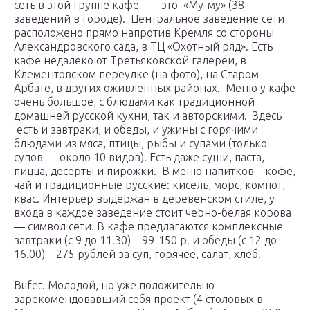
сеть в этой группе кафе — это «Му-му» (38
заведений в городе). Центральное заведение сети
расположено прямо напротив Кремля со стороны
Александровского сада, в ТЦ «Охотный ряд». Есть
кафе недалеко от Третьяковской галереи, в
Клементовском переулке (на фото), на Старом
Арбате, в других оживленных районах. Меню у кафе
очень большое, с блюдами как традиционной
домашней русской кухни, так и авторскими. Здесь
есть и завтраки, и обеды, и ужины с горячими
блюдами из мяса, птицы, рыбы и супами (только
супов — около 10 видов). Есть даже суши, паста,
пицца, десерты и пирожки. В меню напитков – кофе,
чай и традиционные русские: кисель, морс, компот,
квас. Интерьер выдержан в деревенском стиле, у
входа в каждое заведение стоит черно-белая корова
— символ сети. В кафе предлагаются комплексные
завтраки (с 9 до 11.30) – 99-150 р. и обеды (с 12 до
16.00) – 275 рублей за суп, горячее, салат, хлеб.
Bufet. Молодой, но уже положительно
зарекомендовавший себя проект (4 столовых в