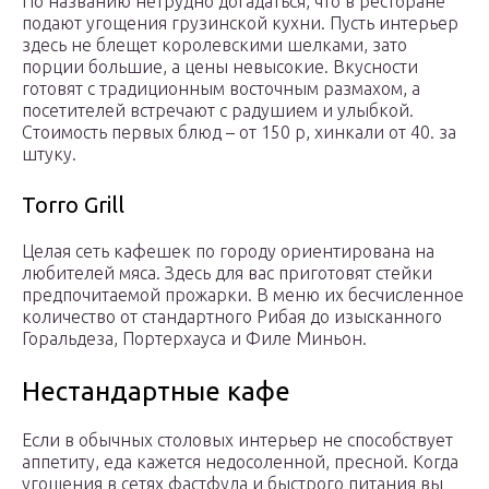
По названию нетрудно догадаться, что в ресторане
подают угощения грузинской кухни. Пусть интерьер
здесь не блещет королевскими шелками, зато
порции большие, а цены невысокие. Вкусности
готовят с традиционным восточным размахом, а
посетителей встречают с радушием и улыбкой.
Стоимость первых блюд – от 150 р, хинкали от 40. за
штуку.
Torro Grill
Целая сеть кафешек по городу ориентирована на
любителей мяса. Здесь для вас приготовят стейки
предпочитаемой прожарки. В меню их бесчисленное
количество от стандартного Рибая до изысканного
Горальдеза, Портерхауса и Филе Миньон.
Нестандартные кафе
Если в обычных столовых интерьер не способствует
аппетиту, еда кажется недосоленной, пресной. Когда
угощения в сетях фастфуда и быстрого питания вы