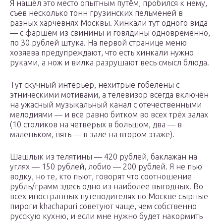
Я нашёл это место опытным путём, пробился к нему,
съев несколько тонн грузинских пельменей в
разных харчевнях Москвы. Хинкали тут одного вида
— с фаршем из свинины и говядины одновременно,
по 30 рублей штука. На первой странице меню
хозяева предупреждают, что есть хинкали нужно
руками, а нож и вилка разрушают весь смысл блюда.
Тут скучный интерьер, нехитрые гобелены с
этническими мотивами, а телевизор всегда включён
на ужасный музыкальный канал с отечественными
мелодиями — и всё равно битком во всех трёх залах
(10 столиков на четверых в большом, два — в
маленьком, пять — в зале на втором этаже).
Шашлык из телятины — 420 рублей, баклажан на
углях — 150 рублей, лобио — 200 рублей. Я не пью
водку, но те, кто пьют, говорят что соотношение
рубль/грамм здесь одно из наиболее выгодных. Во
всех иностранных путеводителях по Москве сырные
пироги khachapuri советуют чаще, чем собственно
русскую кухню, и если мне нужно будет накормить