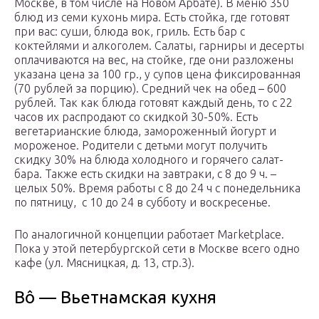
Москве, в том числе на Новом Арбате). В меню 350
блюд из семи кухонь мира. Есть стойка, где готовят
при вас: суши, блюда вок, гриль. Есть бар с
коктейлями и алкоголем. Салаты, гарниры и десерты
оплачиваются на вес, на стойке, где они разложены
указана цена за 100 гр., у супов цена фиксированная
(70 рублей за порцию). Средний чек на обед – 600
рублей. Так как блюда готовят каждый день, то с 22
часов их распродают со скидкой 30-50%. Есть
вегетарианские блюда, замороженный йогурт и
мороженое. Родители с детьми могут получить
скидку 30% на блюда холодного и горячего салат-
бара. Также есть скидки на завтраки, с 8 до 9 ч. –
целых 50%. Время работы с 8 до 24 ч с понедельника
по пятницу, с 10 до 24 в субботу и воскресенье.
По аналогичной концепции работает Marketplace.
Пока у этой петербургской сети в Москве всего одно
кафе (ул. Мясницкая, д. 13, стр.3).
Bô — Вьетнамская кухня