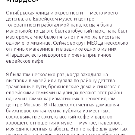
Октябрьская улица и окрестности — место моего
детства, а в Еврейском музее и центре
толерантности работал мой папа, когда я была
маленькой: тогда это был автобусный парк, папа был
мастером, а мне было пять лет и я могла висеть на
одном его мизинце. Сейчас вокруг МЕОЦа несколько
отличных магазинов, и в заднике одного из них,
«Пардеса», есть недорогое и очень приличное
еврейское кафе.
Я была там несколько раз, когда заходила на
выставки в музей или гуляла по району детства —
трамвайные пути, брежневские дома и синагога с
еврейскими семьями на улицах делают этот район
одним из самых харизматичных в неочевидном
центре Москвы. В «Пардесе» отменная домашняя
ближневосточная кухня, публика из местных,
свежевыжатые соки, классный кофе и царство
хорошего отношения к муке — мучное, наверное,
моя единственная слабость. Это не кафе для шумных
посиделок, но отличное место для тихого обеда или