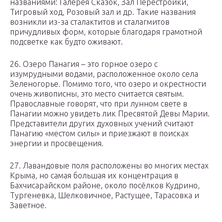
названиями: Галерея Сказок, Зал Перестройки,
Тигровый ход, Розовый зал и др. Такие названия
возникли из-за сталактитов и сталагмитов
причудливых форм, которые благодаря грамотной
подсветке как будто оживают.
26. Озеро Панагия – это горное озеро с
изумрудными водами, расположенное около села
Зеленогорье. Помимо того, что озеро и окрестности
очень живописны, это место считается святым.
Православные говорят, что при лунном свете в
Панагии можно увидеть лик Пресвятой Девы Марии.
Представители других духовных учений считают
Панагию «местом силы» и приезжают в поисках
энергии и просвещения.
27. Лавандовые поля расположены во многих местах
Крыма, но самая большая их концентрация в
Бахчисарайском районе, около посёлков Кудрино,
Тургеневка, Шелковичное, Растущее, Тарасовка и
Заветное.