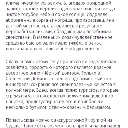
климатическим условиям. Благодаря природной
защите горных вершин, здесь практически всегда
чистое голубое небо и яркое солнце. Издревле
аборигенные сорта винограда, произраставшие в
данной местности, становились в результате
переработки винами, обладающими лечебными
свойствами. В маленьких дозах чудодейственное
средство быстро залечивало тяжёлые раны,
восстанавливало силы и боевой дух воинов.
Славу знаменитому селу принесло винодельческое
хозяйство, гордостью которого является красное
десертное вино «Чёрный доктор». Только в
Солнечной Долине созревает одноимённый сорт
винограда, сохраняя все свои полезные качества в
полной мере. Здесь всегда полно туристов, которые
стремятся узнать «секреты» получения целебного
напитка, продегустировать его и приобрести
несколько бутылок с тёмно-красным бальзамом.
Попасть сюда можно с экскурсионной группой из
Судака. Также есть возможность пройти на винзавод