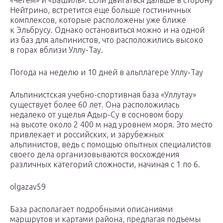
«Чегем» и «Башиль». Если двигаться дальше в сторону
Нейтрино, встретится еще больше гостиничных
комплексов, которые расположены уже ближе
к Эльбрусу. Однако остановиться можно и на одной
из баз для альпинистов, что расположились высоко
в горах вблизи Уллу-Тау.
Погода на неделю и 10 дней в альплагере Уллу-Тау
Альпинистская учебно-спортивная база «Уллутау»
существует более 60 лет. Она расположилась
недалеко от ущелья Адыр-Су в сосновом бору
на высоте около 2 400 м над уровнем моря. Это место
привлекает и российских, и зарубежных
альпинистов, ведь с помощью опытных специалистов
своего дела организовываются восхождения
различных категорий сложности, начиная с 1 по 6.
olgazav59
База располагает подробными описаниями
маршрутов и картами района, предлагая подъемы