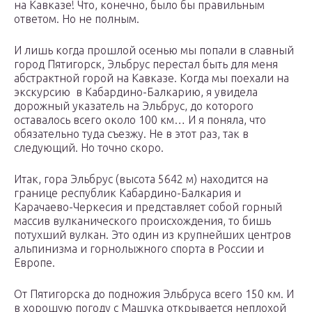
на Кавказе! Что, конечно, было бы правильным
ответом. Но не полным.
И лишь когда прошлой осенью мы попали в славный
город Пятигорск, Эльбрус перестал быть для меня
абстрактной горой на Кавказе. Когда мы поехали на
экскурсию в Кабардино-Балкарию, я увидела
дорожный указатель на Эльбрус, до которого
оставалось всего около 100 км… И я поняла, что
обязательно туда съезжу. Не в этот раз, так в
следующий. Но точно скоро.
Итак, гора Эльбрус (высота 5642 м) находится на
границе республик Кабардино-Балкария и
Карачаево-Черкесия и представляет собой горный
массив вулканического происхождения, то бишь
потухший вулкан. Это один из крупнейших центров
альпинизма и горнолыжного спорта в России и
Европе.
От Пятигорска до подножия Эльбруса всего 150 км. И
в хорошую погоду с Машука открывается неплохой