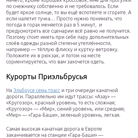
ничего, кроме хороших кроссовок, мне для прогулки
по снежнику собственно и не требовалось. Если
будет яркое солнце, то вы ещё вспотеете и сгорите. А
если налетит тучка… Просто нужно понимать, что
погода в горах меняется раз в 5 минут, и
предусмотреть все сценарии всё равно не получится.
Поэтому стоит иметь при себе пару дополнительных
слоёв одежды разной степени утеплённости,
например — тёплую флиску и куртку-ветровку.
Положите их в рюкзак, и потом на месте
сориентируетесь, что вам захочется одеть.
Курорты Приэльбрусья
На
Эльбрусе семь трасс
и три очереди канатной
дороги. Параллельно им идут трассы: «Азау» —
«Кругозор», красный уровень, то есть сложная;
«Кругозор» — «Мир», синий уровень, или средняя;
«Мир» — «Гара-Баши», зеленый уровень, легкая.
Самая высокая канатная дорога в Европе
заканчивается на станции «Гара-Баши» —