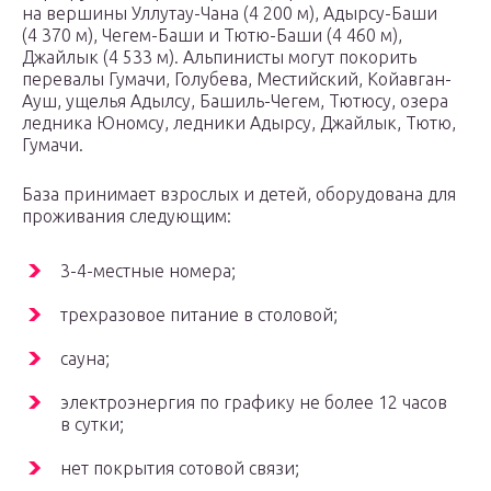
на вершины Уллутау-Чана (4 200 м), Адырсу-Баши
(4 370 м), Чегем-Баши и Тютю-Баши (4 460 м),
Джайлык (4 533 м). Альпинисты могут покорить
перевалы Гумачи, Голубева, Местийский, Койавган-
Ауш, ущелья Адылсу, Башиль-Чегем, Тютюсу, озера
ледника Юномсу, ледники Адырсу, Джайлык, Тютю,
Гумачи.
База принимает взрослых и детей, оборудована для
проживания следующим:
3-4-местные номера;
трехразовое питание в столовой;
сауна;
электроэнергия по графику не более 12 часов
в сутки;
нет покрытия сотовой связи;