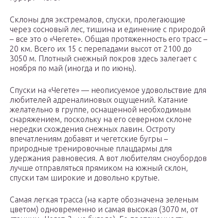
Склоны для экстремалов, спуски, пролегающие
через сосновый лес, тишина и единение с природой
– все это о «Чегете». Общая протяженность его трасс –
20 км. Всего их 15 с перепадами высот от 2100 до
3050 м. Плотный снежный покров здесь залегает с
ноября по май (иногда и по июнь).
Спуски на «Чегете» — неописуемое удовольствие для
любителей адреналиновых ощущений. Катание
желательно в группе, оснащенной необходимым
снаряжением, поскольку на его северном склоне
нередки схождения снежных лавин. Остроту
впечатлениям добавят и чегетские бугры –
природные тренировочные плацдармы для
удержания равновесия. А вот любителям сноубордов
лучше отправляться прямиком на южный склон,
спуски там широкие и довольно крутые.
Самая легкая трасса (на карте обозначена зеленым
цветом) одновременно и самая высокая (3070 м, от