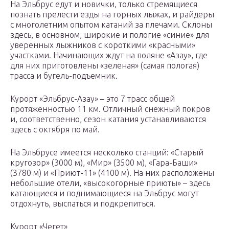
На Эльбрус едут и новички, только стремящиеся
познать прелести езды на горных лыжах, и райдеры
с многолетним опытом катаний за плечами. Склоны
здесь, в основном, широкие и пологие «синие» для
уверенных лыжников с короткими «красными»
участками. Начинающих ждут на поляне «Азау», где
для них приготовлены «зеленая» (самая пологая)
трасса и бугель-подъемник.
Курорт «Эльбрус-Азау» – это 7 трасс общей
протяженностью 11 км. Отличный снежный покров
и, соответственно, сезон катания устанавливаются
здесь с октября по май.
На Эльбрусе имеется несколько станций: «Старый
кругозор» (3000 м), «Мир» (3500 м), «Гара-Баши»
(3780 м) и «Приют-11» (4100 м). На них расположены
небольшие отели, «высокогорные приюты» – здесь
катающиеся и поднимающиеся на Эльбрус могут
отдохнуть, выспаться и подкрепиться.
Курорт «Чегет»