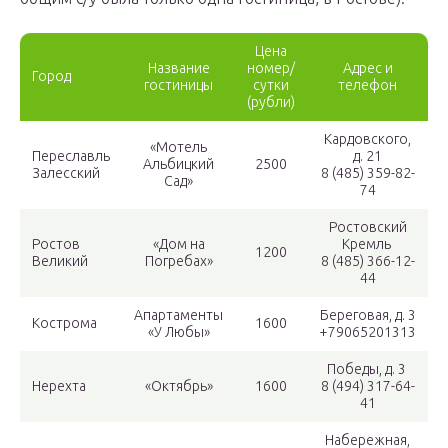
Цена
Название
номер/
Адрес и
Город
гостиницы
сутки
телефон
(рубли)
Кардовского,
«Мотель
Переславль
д. 21
Альбицкий
2500
Залесский
8 (485) 359-82-
Сад»
74
Ростовский
Ростов
«Дом на
Кремль
1200
Великий
Погребах»
8 (485) 366-12-
44
Апартаменты
Береговая, д. 3
Кострома
1600
«У Любы»
+79065201313
Победы, д. 3
Нерехта
«Октябрь»
1600
8 (494) 317-64-
41
Набережная,