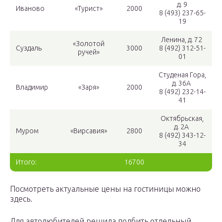
д. 9
Иваново
«Турист»
2000
8 (493) 237-65-
19
Ленина, д. 72
«Золотой
Суздаль
3000
8 (492) 312-51-
ручей»
01
Студеная Гора,
д. 36А
Владимир
«Заря»
2000
8 (492) 232-14-
41
Октябрьская,
д. 2А
Муром
«Вирсавия»
2800
8 (492) 343-12-
34
Итого:
16700
Посмотреть актуальные цены на гостиницы можно
здесь.
Для автолюбителей решила подбить отдельный