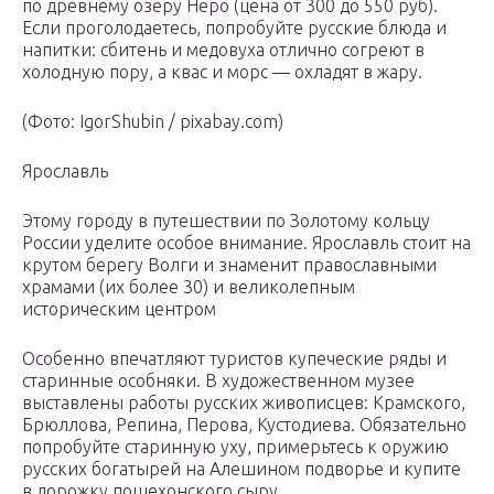
по древнему озеру Неро (цена от 300 до 550 руб).
Если проголодаетесь, попробуйте русские блюда и
напитки: сбитень и медовуха отлично согреют в
холодную пору, а квас и морс — охладят в жару.
(Фото: IgorShubin / pixabay.com)
Ярославль
Этому городу в путешествии по Золотому кольцу
России уделите особое внимание. Ярославль стоит на
крутом берегу Волги и знаменит православными
храмами (их более 30) и великолепным
историческим центром
Особенно впечатляют туристов купеческие ряды и
старинные особняки. В художественном музее
выставлены работы русских живописцев: Крамского,
Брюллова, Репина, Перова, Кустодиева. Обязательно
попробуйте старинную уху, примерьтесь к оружию
русских богатырей на Алешином подворье и купите
в дорожку пошехонского сыру.