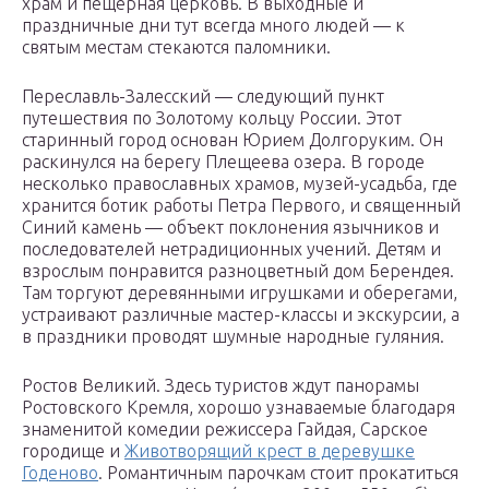
храм и пещерная церковь. В выходные и
праздничные дни тут всегда много людей — к
святым местам стекаются паломники.
Переславль-Залесский — следующий пункт
путешествия по Золотому кольцу России. Этот
старинный город основан Юрием Долгоруким. Он
раскинулся на берегу Плещеева озера. В городе
несколько православных храмов, музей-усадьба, где
хранится ботик работы Петра Первого, и священный
Синий камень — объект поклонения язычников и
последователей нетрадиционных учений. Детям и
взрослым понравится разноцветный дом Берендея.
Там торгуют деревянными игрушками и оберегами,
устраивают различные мастер-классы и экскурсии, а
в праздники проводят шумные народные гуляния.
Ростов Великий. Здесь туристов ждут панорамы
Ростовского Кремля, хорошо узнаваемые благодаря
знаменитой комедии режиссера Гайдая, Сарское
городище и
Животворящий крест в деревушке
Годеново
. Романтичным парочкам стоит прокатиться