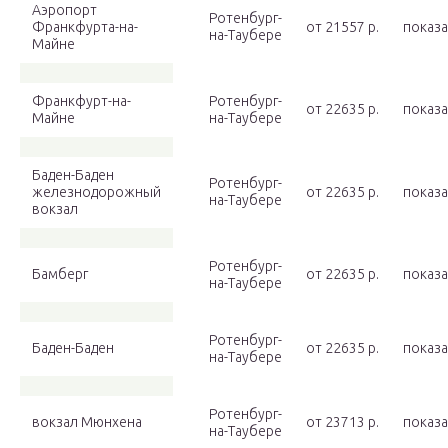
Аэропорт
Ротенбург-
Франкфурта-на-
от 21557 p.
показа
на-Таубере
Майне
Франкфурт-на-
Ротенбург-
от 22635 p.
показа
Майне
на-Таубере
Баден-Баден
Ротенбург-
железнодорожный
от 22635 p.
показа
на-Таубере
вокзал
Ротенбург-
Бамберг
от 22635 p.
показа
на-Таубере
Ротенбург-
Баден-Баден
от 22635 p.
показа
на-Таубере
Ротенбург-
вокзал Мюнхена
от 23713 p.
показа
на-Таубере