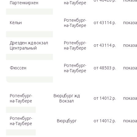
от 40420 p.
показа
Партенкирхен
на-Таубере
Ротенбург-
Кёльн
от 43114 p.
показа
на-Таубере
Дрезден жд вокзал
Ротенбург-
от 43114 p.
показа
Центральный
на-Таубере
Ротенбург-
Фюссен
от 48503 p.
показа
на-Таубере
Ротенбург-
Вюрцбург жд
от 14012 p.
показа
на-Таубере
Вокзал
Ротенбург-
Вюрцбург
от 14012 p.
показа
на-Таубере