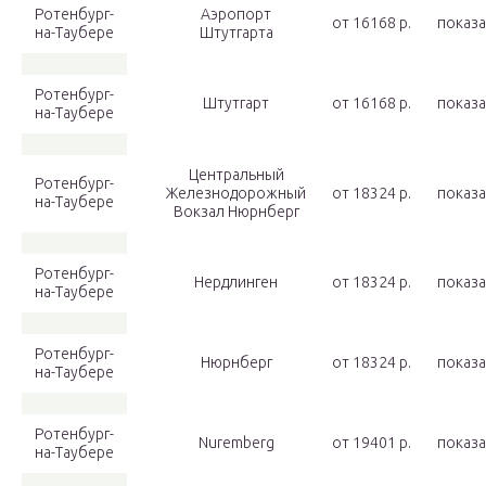
Ротенбург-
Аэропорт
от 16168 p.
показа
на-Таубере
Штутгарта
Ротенбург-
Штутгарт
от 16168 p.
показа
на-Таубере
Центральный
Ротенбург-
Железнодорожный
от 18324 p.
показа
на-Таубере
Вокзал Нюрнберг
Ротенбург-
Нердлинген
от 18324 p.
показа
на-Таубере
Ротенбург-
Нюрнберг
от 18324 p.
показа
на-Таубере
Ротенбург-
Nuremberg
от 19401 p.
показа
на-Таубере