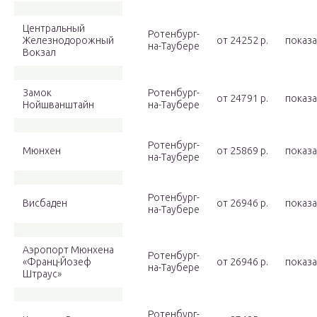
Центральный
Ротенбург-
Железнодорожный
от 24252 p.
показа
на-Таубере
Вокзал
Замок
Ротенбург-
от 24791 p.
показа
Нойшванштайн
на-Таубере
Ротенбург-
Мюнхен
от 25869 p.
показа
на-Таубере
Ротенбург-
Висбаден
от 26946 p.
показа
на-Таубере
Аэропорт Мюнхена
Ротенбург-
«Франц-Йозеф
от 26946 p.
показа
на-Таубере
Штраус»
Ротенбург-