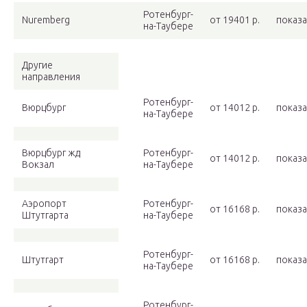
Ротенбург-
Nuremberg
от 19401 p.
показа
на-Таубере
Другие
направления
Ротенбург-
Вюрцбург
от 14012 p.
показа
на-Таубере
Вюрцбург жд
Ротенбург-
от 14012 p.
показа
Вокзал
на-Таубере
Аэропорт
Ротенбург-
от 16168 p.
показа
Штутгарта
на-Таубере
Ротенбург-
Штутгарт
от 16168 p.
показа
на-Таубере
Ротенбург-