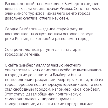
Расположенный на семи холмах Бамберг в средние
века называли «германским» Римом. Сегодня здесь
очень много туристов, из-за чего центр города
довольно суетлив, отчего неуютен.
Сердце Бамберга — здание старой ратуши,
построенное на искусственном острове посреди
реки Регниц, на которой и расположен город.
Со строительством ратуши связана старая
городская легенда.
С сайта :Бамберг являлся частью местного
епископства и, хотя епископы особо не вмешивались
в городские дела, жители Бамберга были
несвободными гражданами. Бюргеры хотели, чтоб их
город перешел под имперскую юрисдикцию, то есть
стал свободным городом, например, как Нюрнберг.
Этот статус давал общинам политическую
самостоятельность, широкие права на
самоуправление, а налоги такие города платили