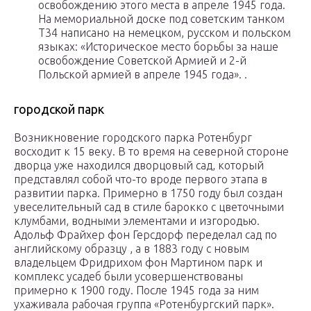
освобождению этого места в апреле 1945 года.
На мемориальной доске под советским танком
Т34 написано на немецком, русском и польском
языках: «Историческое место борьбы за наше
освобождение Советской Армией и 2-й
Польской армией в апреле 1945 года». .
городской парк
Возникновение городского парка Ротенбург
восходит к 15 веку. В то время на северной стороне
дворца уже находился дворцовый сад, который
представлял собой что-то вроде первого этапа в
развитии парка. Примерно в 1750 году был создан
увеселительный сад в
стиле барокко
с цветочными
клумбами, водными элементами и изгородью.
Адольф Фрайхер фон Герсдорф переделал сад по
английскому образцу , а в 1883 году с новым
владельцем Фридрихом фон Мартином парк и
комплекс усадеб были усовершенствованы
примерно к 1900 году. После 1945 года за ним
ухаживала рабочая группа «Ротенбургский парк».