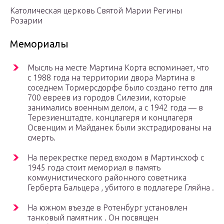
Католическая церковь Святой Марии Регины
Розарии
Мемориалы
Мысль на месте Мартина Корта вспоминает, что
с 1988 года на территории двора Мартина в
соседнем Тормерсдорфе было создано гетто для
700 евреев из городов Силезии, которые
занимались
военным делом, а с 1942 года — в
Терезиенштадте. концлагеря и концлагеря
Освенцим и Майданек были экстрадированы на
смерть.
На перекрестке перед входом в Мартинсхоф с
1945 года стоит мемориал в память
коммунистического районного советника
Герберта Бальцера , убитого в подлагере Гляйна .
На южном въезде в Ротенбург установлен
танковый памятник . Он посвящен