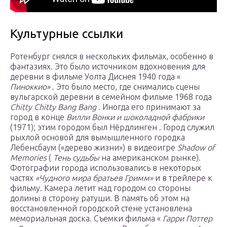
Культурные ссылки
Ротенбург снялся в нескольких фильмах, особенно в
фантазиях. Это было источником вдохновения для
деревни в фильме Уолта Диснея 1940 года «
Пиноккио»
. Это было место, где снимались сцены
вульгарской деревни в семейном фильме 1968 года
Chitty Chitty Bang Bang
.
Иногда его принимают за
город в конце
Вилли Вонки и шоколадной фабрики
(1971); этим городом был Нёрдлинген . Город служил
рыхлой основой для вымышленного городка
Лебенсбаум («дерево жизни») в видеоигре
Shadow of
Memories
(
Тень судьбы
на американском рынке).
Фотографии города использовались в некоторых
частях
«Чудного мира братьев Гримм»
и в трейлере к
фильму. Камера летит над городом со стороны
долины в сторону ратуши. В память об этом на
восстановленной городской стене установлена ​​
мемориальная доска. Съемки фильма «
Гарри Поттер