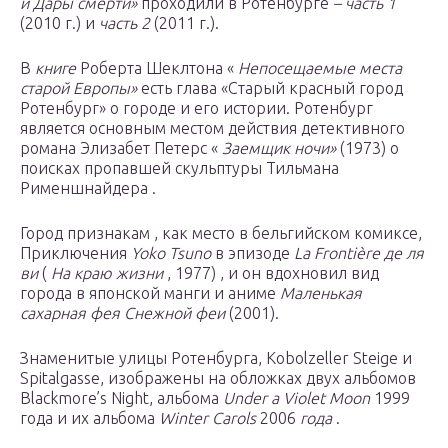
и Дары смерти»
проходили в Ротенбурге
– часть 1
(2010 г.) и
часть 2
(2011 г.).
В
книге
Роберта Шеклтона «
Непосещаемые места
старой Европы»
есть глава «Старый красный город
Ротенбург» о городе и его истории. Ротенбург
является основным местом действия детективного
романа Элизабет Петерс «
Заемщик ночи»
(1973) о
поисках пропавшей скульптуры Тильмана
Рименшнайдера .
Город признакам , как место в бельгийском комиксе,
Приключения
Yoko Tsuno
в эпизоде
La Frontière де ля
ви
(
На краю жизни
, 1977) , и он вдохновил вид
города в японской манги и аниме
Маленькая
сахарная фея Снежной феи
(2001).
Знаменитые улицы Ротенбурга, Kobolzeller Steige и
Spitalgasse, изображены на обложках двух альбомов
Blackmore’s Night, альбома
Under a Violet Moon
1999
года и их альбома
Winter Carols
2006
года
.