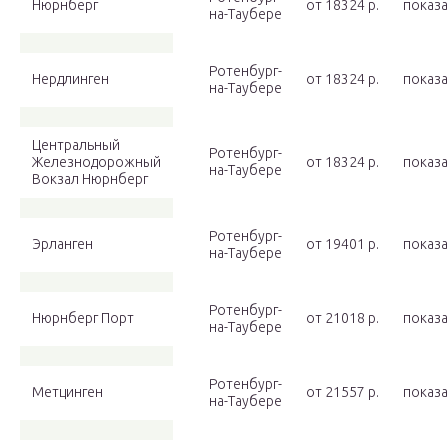
Нюрнберг
от 18324 p.
показа
на-Таубере
Ротенбург-
Нердлинген
от 18324 p.
показа
на-Таубере
Центральный
Ротенбург-
Железнодорожный
от 18324 p.
показа
на-Таубере
Вокзал Нюрнберг
Ротенбург-
Эрланген
от 19401 p.
показа
на-Таубере
Ротенбург-
Нюрнберг Порт
от 21018 p.
показа
на-Таубере
Ротенбург-
Метцинген
от 21557 p.
показа
на-Таубере