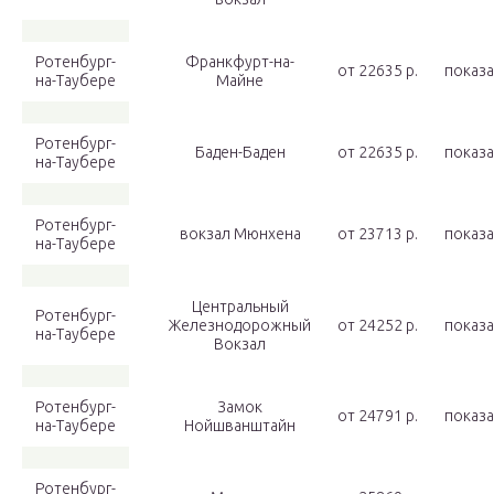
Ротенбург-
Франкфурт-на-
от 22635 p.
показа
на-Таубере
Майне
Ротенбург-
Баден-Баден
от 22635 p.
показа
на-Таубере
Ротенбург-
вокзал Мюнхена
от 23713 p.
показа
на-Таубере
Центральный
Ротенбург-
Железнодорожный
от 24252 p.
показа
на-Таубере
Вокзал
Ротенбург-
Замок
от 24791 p.
показа
на-Таубере
Нойшванштайн
Ротенбург-