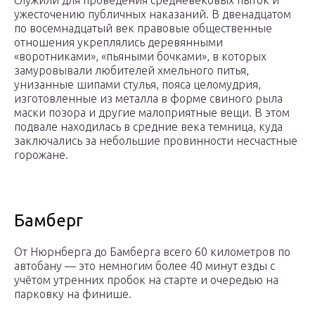
служили для проведения средневековых пыток и
ужесточению публичных наказаний. В двенадцатом
по восемнадцатый век правовые общественные
отношения укреплялись деревянными
«воротниками», «пьяными бочками», в которых
замуровывали любителей хмельного питья,
унизанные шипами стулья, пояса целомудрия,
изготовленные из металла в форме свиного рыла
маски позора и другие малоприятные вещи. В этом
подвале находилась в средние века темница, куда
заключались за небольшие провинности несчастные
горожане.
Бамберг
От Нюрнберга до Бамберга всего 60 километров по
автобану — это немногим более 40 минут езды с
учётом утренних пробок на старте и очередью на
парковку на финише.