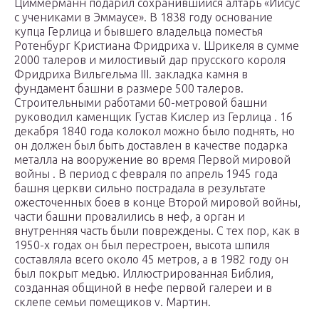
Циммерманн подарил сохранившийся алтарь «Иисус
с учениками в Эммаусе». В 1838 году основание
купца Герлица и бывшего владельца поместья
Ротенбург Кристиана Фридриха v. Шрикеля в сумме
2000 талеров и милостивый дар прусского короля
Фридриха Вильгельма III. закладка камня в
фундамент башни в размере 500 талеров.
Строительными работами 60-метровой башни
руководил каменщик Густав Кислер из
Герлица
. 16
декабря 1840 года колокол можно было поднять, но
он должен был быть доставлен в качестве подарка
металла на вооружение во время Первой мировой
войны . В период с февраля по апрель 1945 года
башня церкви сильно пострадала в результате
ожесточенных боев в конце Второй мировой войны,
части башни провалились в неф, а орган и
внутренняя часть были повреждены. С тех пор, как в
1950-х годах он был перестроен, высота шпиля
составляла всего около 45 метров, а в 1982 году он
был покрыт медью. Иллюстрированная Библия,
созданная общиной в нефе первой галереи и в
склепе семьи помещиков v. Мартин.