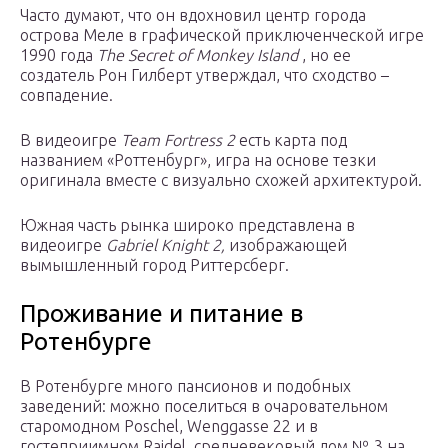
Часто думают, что он вдохновил центр города
острова Меле в графической приключенческой игре
1990 года
The Secret of Monkey Island
, но ее
создатель Рон Гилберт утверждал, что сходство –
совпадение.
В видеоигре
Team Fortress 2
есть карта под
названием «Роттенбург», игра на основе тезки
оригинала вместе с визуально схожей архитектурой.
Южная часть рынка широко представлена ​​в
видеоигре
Gabriel Knight 2,
изображающей
вымышленный город Риттерсберг.
Проживание и питание в
Ротенбурге
В Ротенбурге много пансионов и подобных
заведений: можно поселиться в очаровательном
старомодном Poschel, Wenggasse 22 и в
гостеприимном Raidel, средневековый дом № 3 на