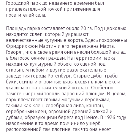
Городской парк до недавнего времени был
привлекательной точкой притяжения для
посетителей села.
Площадь парка составляет около 20 га. Под церковью
находится склеп, который украшают
величественные чугунные ворота. Здесь похоронены
Фридрих фон Мартин и его первая жена Марта.
Говорят, что в свое время они внесли большой вклад
в благосостояние граждан. На территории парка
находится культурный объект со сценой под
открытым небом и другие развлекательные
заведения города Ротенбург. Старые дубы, грабы,
буки, осины и огромные вязы входят в комплекс и
указывают на значительный возраст. Особенно
заметен черный тополь, заросший плющом. В целом,
парк впечатляет своими могучими деревьями,
такими как клен, серебряная липа, каштан,
серебряный клен, огромной древней ольхой и
дубами, образующими берега вод Нейсе. В 1926 году
наводнение в то время причинило ущерб
расположенной там плотине, так что она несет