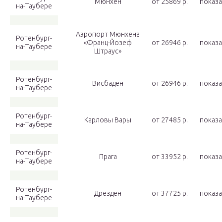
Мюнхен
от 25869 p.
показа
на-Таубере
Аэропорт Мюнхена
Ротенбург-
«Франц-Йозеф
от 26946 p.
показа
на-Таубере
Штраус»
Ротенбург-
Висбаден
от 26946 p.
показа
на-Таубере
Ротенбург-
Карловы Вары
от 27485 p.
показа
на-Таубере
Ротенбург-
Прага
от 33952 p.
показа
на-Таубере
Ротенбург-
Дрезден
от 37725 p.
показа
на-Таубере