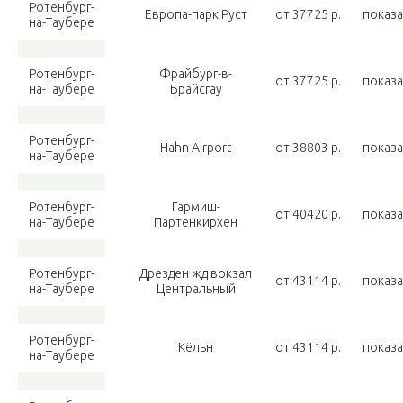
Ротенбург-
Европа-парк Руст
от 37725 p.
показа
на-Таубере
Ротенбург-
Фрайбург-в-
от 37725 p.
показа
на-Таубере
Брайсгау
Ротенбург-
Hahn Airport
от 38803 p.
показа
на-Таубере
Ротенбург-
Гармиш-
от 40420 p.
показа
на-Таубере
Партенкирхен
Ротенбург-
Дрезден жд вокзал
от 43114 p.
показа
на-Таубере
Центральный
Ротенбург-
Кёльн
от 43114 p.
показа
на-Таубере