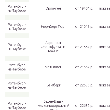
Ротенбург-
Эрланген
от 19401 p.
показа
на-Таубере
Ротенбург-
Нюрнберг Порт
от 21018 p.
показа
на-Таубере
Аэропорт
Ротенбург-
Франкфурта-на-
от 21557 p.
показа
на-Таубере
Майне
Ротенбург-
Метцинген
от 21557 p.
показа
на-Таубере
Ротенбург-
Бамберг
от 22635 p.
показа
на-Таубере
Баден-Баден
Ротенбург-
железнодорожный
от 22635 p.
показа
на-Таубере
вокзал