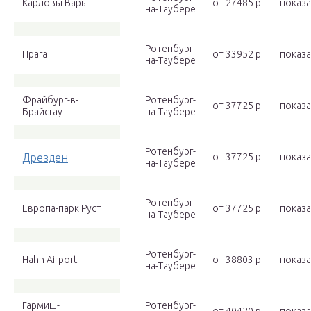
Карловы Вары
от 27485 p.
показа
на-Таубере
Ротенбург-
Прага
от 33952 p.
показа
на-Таубере
Фрайбург-в-
Ротенбург-
от 37725 p.
показа
Брайсгау
на-Таубере
Ротенбург-
Дрезден
от 37725 p.
показа
на-Таубере
Ротенбург-
Европа-парк Руст
от 37725 p.
показа
на-Таубере
Ротенбург-
Hahn Airport
от 38803 p.
показа
на-Таубере
Гармиш-
Ротенбург-