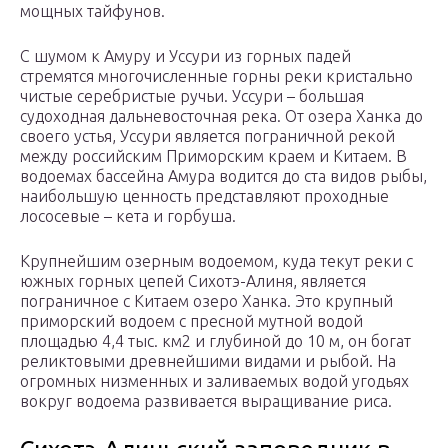
мощных тайфунов.
С шумом к Амуру и Уссури из горных падей
стремятся многочисленные горны реки кристально
чистые серебристые ручьи. Уссури – большая
судоходная дальневосточная река. От озера Ханка до
своего устья, Уссури является пограничной рекой
между российским Приморским краем и Китаем. В
водоемах бассейна Амура водится до ста видов рыбы,
наибольшую ценность представляют проходные
лососевые – кета и горбуша.
Крупнейшим озерным водоемом, куда текут реки с
южных горных цепей Сихотэ-Алиня, является
пограничное с Китаем озеро Ханка. Это крупный
приморский водоем с пресной мутной водой
площадью 4,4 тыс. км2 и глубиной до 10 м, он богат
реликтовыми древнейшими видами и рыбой. На
огромных низменных и заливаемых водой угодьях
вокруг водоема развивается выращивание риса.