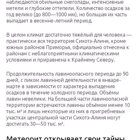
наблюдаются обильные снегопады, интенсивные
метели и глубокие оттепели. Количество осадков за
год велико (до 800—1000 мм), но большая их часть
выпадает в весенне-летний период.
В целом климат достаточно тяжёлый для человека —
практически вся территория Сихотэ-Алиня, кроме
южных районов Приморья, официально отнесена к
районам с неблагоприятными климатическими
условиями и приравнена к Крайнему Северу.
Продолжительность лавиноопасного периода до 90
дней, с пиком лавинной деятельности в январе-
марте в зависимости от характера выпадения
осадков в течение холодного периода. Объёмы
лавин невелики. На большей части лавиноопасной
территории встречаются лавины объёмом менее 10
тыс. м³ и лишь некоторые из них в пригребневых
участках центральной части Сихотэ-Алиня могут
достигать 30—50 тыс. м³.
Метеорит открывает свои тайны