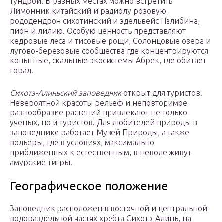
тундрой. В разных местах можно встретить
Лимонник китайский и радиолу розовую,
рододендрон сихотинский и эдельвейс Палибина,
пион и лилию. Особую ценность представляют
кедровые леса и тисовые рощи, Солонцовые озера и
лугово-березовые сообщества где концентрируются
копытные, скальные экосистемы Абрек, где обитает
горал.
Сихотэ-Алиньский заповедник
открыт для туристов!
Невероятной красоты рельеф и неповторимое
разнообразие растений привлекают не только
ученых, но и туристов. Для любителей природы в
заповеднике работает Музей Природы, а также
вольеры, где в условиях, максимально
приближенных к естественным, в неволе живут
амурские тигры.
Географическое положение
Заповедник расположен в восточной и центральной
водораздельной частях хребта Сихотэ-Алинь, на