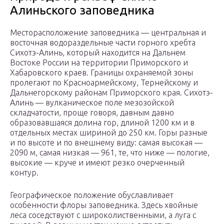
Алиньского заповедника
Месторасположение заповедника — центральная и
восточная водораздельные части горного хребта
Сихотэ-Алинь, который находится на Дальнем
Востоке России на территории Приморского и
Хабаровского краев. Границы охраняемой зоны
пролегают по Красноармейскому, Тернейскому и
Дальнегорскому районам Приморского края. Сихотэ-
Алинь — вулканическое поле мезозойской
складчатости, проще говоря, давным давно
образовавшаяся долина гор, длиной 1200 км и в
отдельных местах шириной до 250 км. Горы разные
и по высоте и по внешнему виду: самая высокая —
2090 м, самая низкая — 961, те, что ниже — пологие,
высокие — круче и имеют резко очерченный
контур.
Географическое положение обуславливает
особенности флоры заповедника. Здесь хвойные
леса соседствуют с широколиственными, а луга с