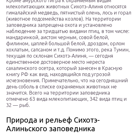
Кроме амурского тигра к охраняемым видам
млекопитающих животных Сихотэ-Алиня относятся
гималайский медведь, пятнистый олень, лось и горал
(животное подсемейства козлов). На территории
заповедника запрещена охота и установлено
наблюдение за тридцатью видами птиц, в том числе:
мандаринкой, аистом черным, совой белой,
филином, цаплей большой белой, дроздом, орлом
хохлатым, сапсаном и т.д. Помимо этого, река Тумин,
текущая по склонам Сихотэ-Алиня, — сегодня
единственное достоверное место нереста
сахалинского осетра, который занесен в Красную
книгу РФ как вид, находящийся под угрозой
исчезновения. Примечательно, что на сегодняшний
день соболь в списке охраняемых животных не
значится. Всего на территории заповедника
отмечено 63 вида млекопитающих, 342 вида птиц и
32 — рыб.
Природа и рельеф Сихотэ-
Алиньского заповедника