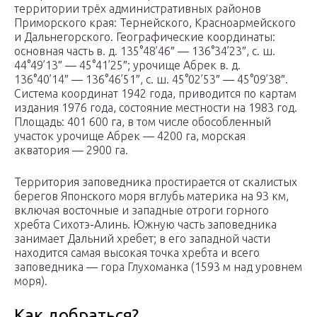
территории трёх административных районов
Приморского края: Тернейского, Красноармейского
и Дальнегорского. Географические координаты:
основная часть в. д. 135°48’46″ — 136°34’23″, с. ш.
44°49’13″ — 45°41’25″; урочище Абрек в. д.
136°40’14″ — 136°46’51″, с. ш. 45°02’53″ — 45°09’38″.
Система координат 1942 года, приводится по картам
издания 1976 года, состояние местности на 1983 год.
Площадь: 401 600 га, в том числе обособленный
участок урочище Абрек — 4200 га, морская
акватория — 2900 га.
Территория заповедника простирается от скалистых
берегов Японского моря вглубь материка на 93 км,
включая восточные и западные отроги горного
хребта Сихотэ-Алинь. Южную часть заповедника
занимает Дальний хребет; в его западной части
находится самая высокая точка хребта и всего
заповедника — гора Глухоманка (1593 м над уровнем
моря).
Как добраться?