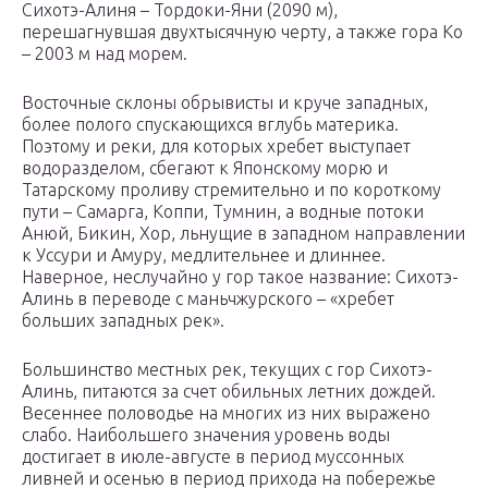
Сихотэ-Алиня – Тордоки-Яни (2090 м),
перешагнувшая двухтысячную черту, а также гора Ко
– 2003 м над морем.
Восточные склоны обрывисты и круче западных,
более полого спускающихся вглубь материка.
Поэтому и реки, для которых хребет выступает
водоразделом, сбегают к Японскому морю и
Татарскому проливу стремительно и по короткому
пути – Самарга, Коппи, Тумнин, а водные потоки
Анюй, Бикин, Хор, льнущие в западном направлении
к Уссури и Амуру, медлительнее и длиннее.
Наверное, неслучайно у гор такое название: Сихотэ-
Алинь в переводе с маньчжурского – «хребет
больших западных рек».
Большинство местных рек, текущих с гор Сихотэ-
Алинь, питаются за счет обильных летних дождей.
Весеннее половодье на многих из них выражено
слабо. Наибольшего значения уровень воды
достигает в июле-августе в период муссонных
ливней и осенью в период прихода на побережье