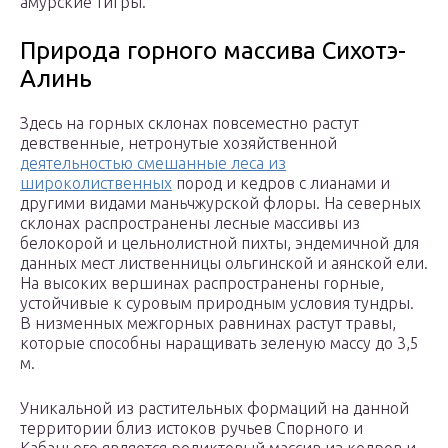
амурские тигры.
Природа горного массива Сихотэ-
Алинь
Здесь на горных склонах повсеместно растут
девственные, нетронутые хозяйственной
деятельностью смешанные леса из
широколиственных
пород и кедров с лианами и
другими видами маньчжурской флоры. На северных
склонах распространены лесные массивы из
белокорой и цельнолистной пихты, эндемичной для
данных мест лиственницы ольгинской и аянской ели.
На высоких вершинах распространены горные,
устойчивые к суровым природным условия тундры.
В низменных межгорных равнинах растут травы,
которые способны наращивать зеленую массу до 3,5
м.
Уникальной из растительных формаций на данной
территории близ истоков ручьев Спорного и