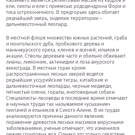
Кабаньего является реликтовый массив из кедров и
ели, пихты и ели с примесью рододендрона Фори и
тиса остроконечного. В предгорьях здесь обитает
редчайший зверь, эндемик территории –
дальневосточный леопард.
В местной флоре множество южных растений, граба
и монгольского дуба, пробкового дерева и
маньчжурского ореха, кленов и ясеней, ильмов и
акации. Стволы деревьев часто и обильно обвивают
лианы, лимонник, актинидии и лоза амурского
винограда. В местных горах кроме
распространенных лесных зверей водятся
редчайшие уссурийские тигры, китайские и
дальневосточные леопарды, черные медведи,
пятнистые олени, горалы, енотовидные собаки.
Специалисты-лесоведы в последнее время отмечают
в научных трудах так называемое «усыхание»
пихтачей и ельников в Сихотэ-Алине. В их трудах
анализируются причины данного явления:
поражение древостоя лесных массивов вирусными
заболеваниями, ученые отмечают, что изменился
режим грунтовых вод. Однако это только следствия