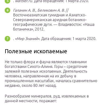
.
warbler.ru
.
Дата обращения: 1 марта 2020.
Галанин А. В., Беликович А. В.
//
Восточноазиатская гумидная и Азиатско-
Североамериканская аридная ботанико-
географические дуги. — Владивосток: «Наша
ботаничка», 2012.
.
«Мир Знаний»
.
Дата обращения: 1 марта 2020.
Полезные ископаемые
Не только флора и фауна являются главными
богатствами Сихотэ-Алиня. Горы – средоточие
залежей полезных ископаемых. Деятельность
человека, направленная на их добычу в
промышленных масштабах, началась сравнительно
недавно, около 80 лет назад.
Разнообразие минералов, руд, извлекаемых в
данной местности, поражает: