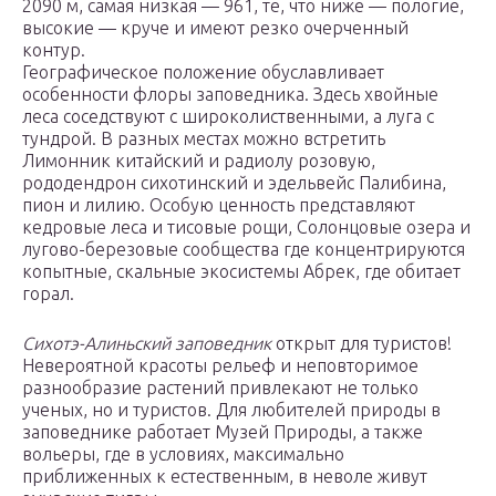
2090 м, самая низкая — 961, те, что ниже — пологие,
высокие — круче и имеют резко очерченный
контур.
Географическое положение обуславливает
особенности флоры заповедника. Здесь хвойные
леса соседствуют с широколиственными, а луга с
тундрой. В разных местах можно встретить
Лимонник китайский и радиолу розовую,
рододендрон сихотинский и эдельвейс Палибина,
пион и лилию. Особую ценность представляют
кедровые леса и тисовые рощи, Солонцовые озера и
лугово-березовые сообщества где концентрируются
копытные, скальные экосистемы Абрек, где обитает
горал.
Сихотэ-Алиньский заповедник
открыт для туристов!
Невероятной красоты рельеф и неповторимое
разнообразие растений привлекают не только
ученых, но и туристов. Для любителей природы в
заповеднике работает Музей Природы, а также
вольеры, где в условиях, максимально
приближенных к естественным, в неволе живут