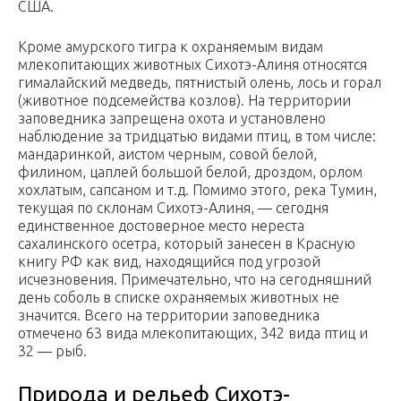
США.
Кроме амурского тигра к охраняемым видам
млекопитающих животных Сихотэ-Алиня относятся
гималайский медведь, пятнистый олень, лось и горал
(животное подсемейства козлов). На территории
заповедника запрещена охота и установлено
наблюдение за тридцатью видами птиц, в том числе:
мандаринкой, аистом черным, совой белой,
филином, цаплей большой белой, дроздом, орлом
хохлатым, сапсаном и т.д. Помимо этого, река Тумин,
текущая по склонам Сихотэ-Алиня, — сегодня
единственное достоверное место нереста
сахалинского осетра, который занесен в Красную
книгу РФ как вид, находящийся под угрозой
исчезновения. Примечательно, что на сегодняшний
день соболь в списке охраняемых животных не
значится. Всего на территории заповедника
отмечено 63 вида млекопитающих, 342 вида птиц и
32 — рыб.
Природа и рельеф Сихотэ-