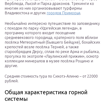
Верблюда, Лысой и Парка драконов. Трекинги ко
многим из них организовывают турфирмы
Владивостока и других
городов Приморья
.
Необычайно интересно путешествие по заповеднику
с походом по парку «Удэгейская легенда», в
программу которого входит посещение
средневекового городища, кратерного поля вблизи
посёлка Метеоритный (бывшего Бейцухе), бохайских
крепостей возле посёлка Терней, а также
старообрядцев Дерсу, сплав по реке Арма и рыбалка,
прогулка по экотропе «Лаулинский прижим», осмотр
коллекции минералов в музее посёлка Рощино и
другие.
Средняя стоимость тура по Сихотэ-Алиню – от 22000
рублей.
Общая характеристика горной
системы