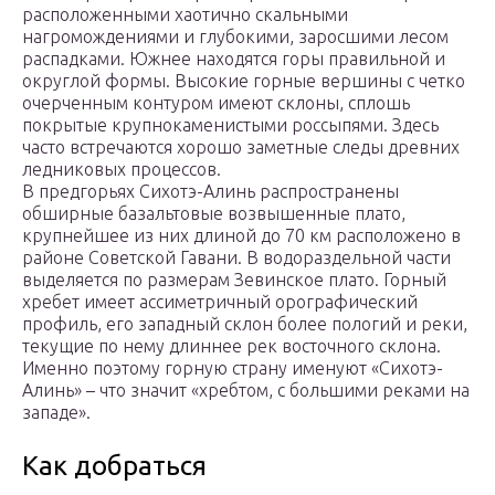
расположенными хаотично скальными
нагромождениями и глубокими, заросшими лесом
распадками. Южнее находятся горы правильной и
округлой формы. Высокие горные вершины с четко
очерченным контуром имеют склоны, сплошь
покрытые крупнокаменистыми россыпями. Здесь
часто встречаются хорошо заметные следы древних
ледниковых процессов.
В предгорьях Сихотэ-Алинь распространены
обширные базальтовые возвышенные плато,
крупнейшее из них длиной до 70 км расположено в
районе Советской Гавани. В водораздельной части
выделяется по размерам Зевинское плато. Горный
хребет имеет ассиметричный орографический
профиль, его западный склон более пологий и реки,
текущие по нему длиннее рек восточного склона.
Именно поэтому горную страну именуют «Сихотэ-
Алинь» – что значит «хребтом, с большими реками на
западе».
Как добраться