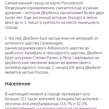
Самый южный город на карте Российской
Федерации одновременно считается еще и самым
древним – история Дербента насчитывает более двух
тысяч лет. Еще античный историк Геродот в пятом
веке до н. э. писал о крепости на месте нынешнего
города.
С тех пор Дербент был частью многих империй: от
античного царства Селевкидов,
раннесредневекового Албанского царства до
арабского Халифата и персидского царства. Дербент
брал штурмом Степан Разин, а Петр I жаловался на
дербентские «великие жары» во время своего
антиперсидского похода. С начала XIX века Дербент
является частью России.
Население
В настоящий момент в городе проживает чуть
больше 123 тысяч жителей. Большинство жителей –
лезгины или азербайджанцы (33,7% и 32,3%
соответственно), на втором месте по численности