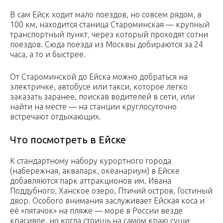
В сам Ейск ходит мало поездов, но совсем рядом, в
100 км, находится станица Староминская — крупный
транспортный пункт, через который проходят сотни
поездов. Сюда поезда из Москвы добираются за 24
часа, а то и быстрее.
От Староминской до Ейска можно добраться на
электричке, автобусе или такси, которое легко
заказать заранее, поискав водителей в сети, или
найти на месте — на станции круглосуточно
встречают отдыхающих.
Что посмотреть в Ейске
К стандартному набору курортного города
(набережная, аквапарк, океанариум) в Ейске
добавляются парк аттракционов им. Ивана
Поддубного, Ханское озеро, Птичий остров, Гостиный
двор. Особого внимания заслуживает Ейская коса и
её «пятачок» на пляже — море в России везде
красивое, но когда стоишь на самом краю суши