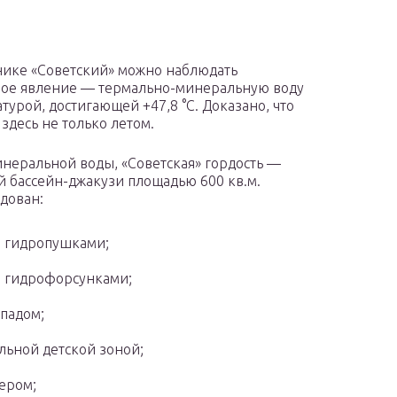
нике «Советский» можно наблюдать
ое явление — термально-минеральную воду
атурой, достигающей +47,8 °C. Доказано, что
 здесь не только летом.
неральной воды, «Советская» гордость —
 бассейн-джакузи площадью 600 кв.м.
дован:
 гидропушками;
 гидрофорсунками;
падом;
льной детской зоной;
ером;