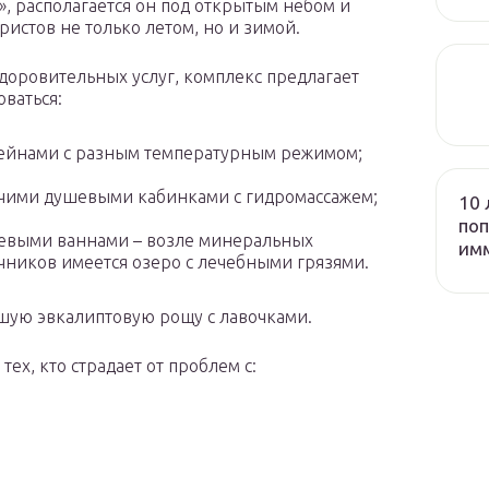
», располагается он под открытым небом и
ристов не только летом, но и зимой.
доровительных услуг, комплекс предлагает
оваться:
ейнами с разным температурным режимом;
чими душевыми кабинками с гидромассажем;
10 
поп
евыми ваннами – возле минеральных
им
чников имеется озеро с лечебными грязями.
ьшую эвкалиптовую рощу с лавочками.
ех, кто страдает от проблем с: