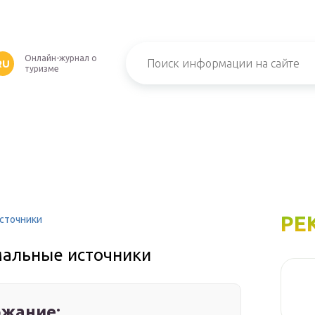
Онлайн-журнал о
RU
туризме
РЕ
сточники
мальные источники
жание: