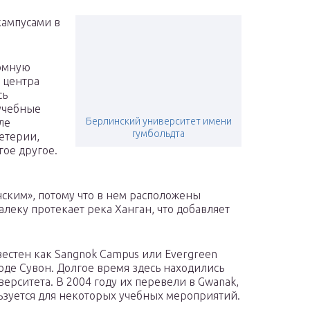
 кампусами в
ромную
 центра
сь
 учебные
Берлинский университет имени
ле
гумбольдта
фетерии,
гое другое.
ским», потому что в нем расположены
леку протекает река Ханган, что добавляет
вестен как Sangnok Campus или Evergreen
ороде Сувон. Долгое время здесь находились
рситета. В 2004 году их перевели в Gwanak,
ьзуется для некоторых учебных мероприятий.