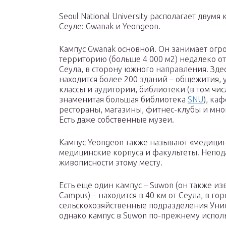
Seoul National University располагает двумя
Сеуле: Gwanak и Yeongeon.
Кампус Gwanak основной. Он занимает ог
территорию (больше 4 000 м2) недалеко от
Сеула, в сторону южного направления. Зде
находится более 200 зданий – общежития,
классы и аудитории, библиотеки (в том чис
знаменитая большая библиотека
SNU
), ка
рестораны, магазины, фитнес-клубы и мно
Есть даже собственные музеи.
Кампус Yeongeon также называют «медицин
медицинские корпуса и факультеты. Непода
живописности этому месту.
Есть еще один кампус – Suwon (он также из
Campus) – находится в 40 км от Сеула, в г
сельскохозяйственные подразделения Униве
однако кампус в Suwon по-прежнему испол