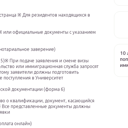
странца ※ Для резидентов находящихся в
й※ или официальные документы с указанием
, нотариальное заверение)
10 
поп
5)※ При подаче заявления и смене визы
им
ольство или иммиграционная служба запросят
тому заявители должны подготовить
е поступления в Университет
ской документации (форма 6)
ство о квалификации, документ, касающийся
)※ Все представленные документы должны
аявки
оплата онлайн)