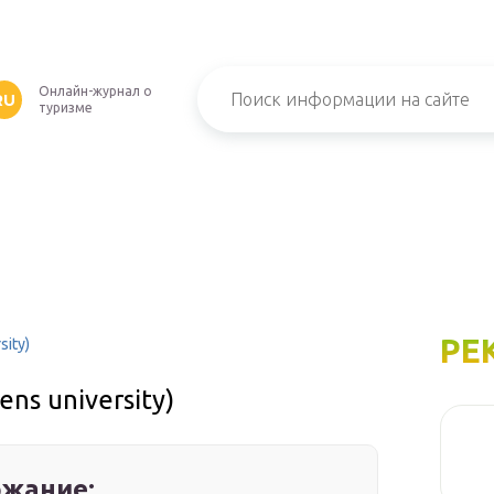
Онлайн-журнал о
RU
туризме
РЕ
ity)
ns university)
жание: