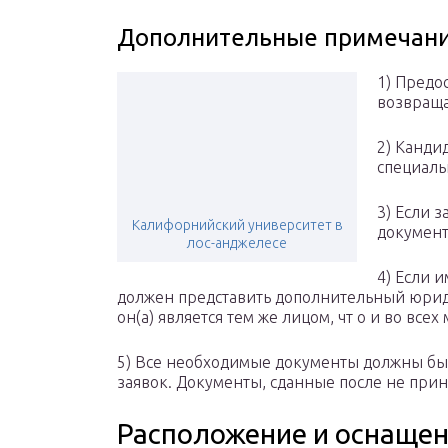
Дополнительные примечания
1) Предо
возвраща
2) Канди
специаль
3) Если 
Калифорнийский университет в
документ
лос-анджелесе
4) Если и
должен представить дополнительный юрид
он(а) является тем же лицом, чт о и во все
5) Все необходимые документы должны быт
заявок. Документы, сданные после не при
Расположение и оснаще