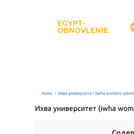
EGYPT-
OBNOVLENIE
Home
Ихва университет (iwha womens univers
Ихва университет (iwha wome
Содер