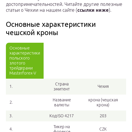
достопримечательностей. Читайте другие полезные
статьи о Чехии на нашем сайте (
ссылки ниже
).
Основные характеристики
чешской кроны
Основные
характеристики
польского
злотого
трейдерами
Masterforex-V
Страна
1.
Чехия
эмитент
Название
крона (чешская
2.
валюты
крона)
3.
Код ISO 4217
203
Тикер на
4.
CZK
форексе