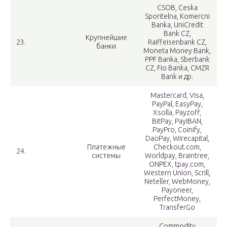
CSOB, Ceska
Sporitelna, Komercni
Banka, UniCredit
Bank CZ,
Крупнейшие
23.
Raiffeisenbank CZ,
банки
Moneta Money Bank,
PPF Banka, Sberbank
CZ, Fio Banka, CMZR
Bank и др.
Mastercard, Visa,
PayPal, EasyPay,
Xsolla, Payzoff,
BitPay, PayIBAN,
PayPro, Coinify,
DaoPay, Wirecapital,
Платежные
Checkout.com,
24.
системы
Worldpay, Braintree,
ONPEX, tpay.com,
Western Union, Scrill,
Neteller, WebMoney,
Payoneer,
PerfectMoney,
TransferGo
Commodity