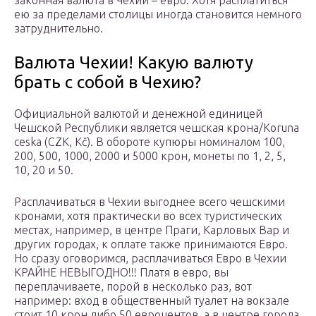
законная валюта в Чехии – евро. Хотя расплатиться
ею за пределами столицы иногда становится немного
затруднительно.
Валюта Чехии! Какую валюту
брать с собой в Чехию?
Официальной валютой и денежной единицей
Чешской Республики является чешская крона/Koruna
ceska (CZK, Kč). В обороте купюры номиналом 100,
200, 500, 1000, 2000 и 5000 крон, монеты по 1, 2, 5,
10, 20 и 50.
Расплачиваться в Чехии выгоднее всего чешскими
кронами, хотя практически во всех туристических
местах, например, в центре Праги, Карловых Вар и
других городах, к оплате также принимаются Евро.
Но сразу оговоримся, расплачиваться Евро в Чехии
КРАЙНЕ НЕВЫГОДНО!!! Платя в евро, вы
переплачиваете, порой в несколько раз, вот
например: вход в общественный туалет на вокзале
стоит 10 крон либо 50 евроцентов, а в центре города