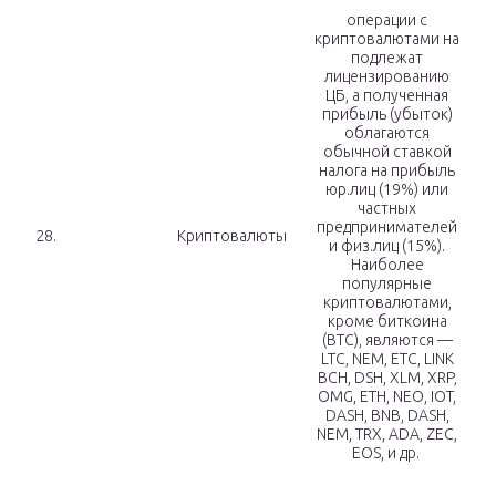
операции с
криптовалютами на
подлежат
лицензированию
ЦБ, а полученная
прибыль (убыток)
облагаются
обычной ставкой
налога на прибыль
юр.лиц (19%) или
частных
предпринимателей
28.
Криптовалюты
и физ.лиц (15%).
Наиболее
популярные
криптовалютами,
кроме биткоина
(BTC), являются —
LTC, NEM, ETC, LINK
BCH, DSH, XLM, XRP,
OMG, ETH, NEO, IOT,
DASH, BNB, DASH,
NEM, TRX, ADA, ZEC,
EOS, и др.