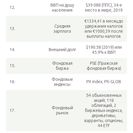
ВВП на душу
$39 088 (ППС), 34-е
12.
населения
место в мире, 2019
€1334,41 в месяц до
Cредняя
удержания налогов
13.
зарплата
или €1000,39 после
выплаты налогов
$190.58 (2019) или
14.
Внешний долг
45.9% к ВВП
Фондовая
PSE (Пражская
15.
биржа
фондовая биржа)
Фондовые
16.
PX Index; PX-GLOB
индексы
54 обыкновенных
акций, 118
облигаций, 2
Фондовый
17.
биржевых индекса,
рынок
деривативы,
варранты, опционы,
44 ETF