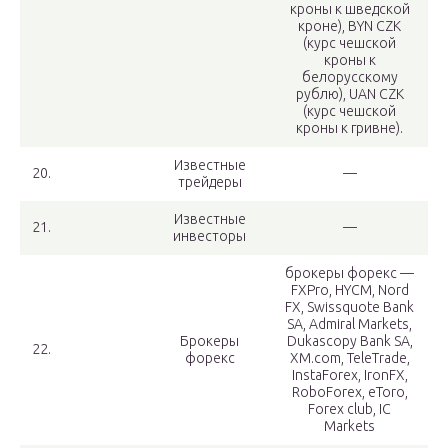
кроны к шведской
кроне), BYN CZK
(курс чешской
кроны к
белорусскому
рублю), UAN CZK
(курс чешской
кроны к гривне).
Известные
20.
—
трейдеры
Известные
21.
—
инвесторы
брокеры форекс —
FXPro, HYCM, Nord
FX, Swissquote Bank
SA, Admiral Markets,
Брокеры
Dukascopy Bank SA,
22.
форекс
XM.com, TeleTrade,
InstaForex, IronFX,
RoboForex, eToro,
Forex club, IC
Markets