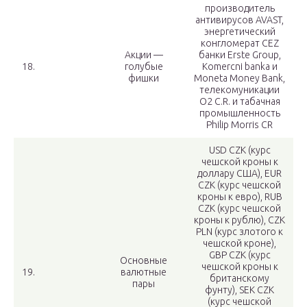
производитель
антивирусов AVAST,
энергетический
конгломерат CEZ
Акции —
банки Erste Group,
18.
голубые
Komercni banka и
фишки
Moneta Money Bank,
телекомуникации
O2 C.R. и табачная
промышленность
Philip Morris CR
USD CZK (курс
чешской кроны к
доллару США), EUR
CZK (курс чешской
кроны к евро), RUB
CZK (курс чешской
кроны к рублю), CZK
PLN (курс злотого к
чешской кроне),
GBP CZK (курс
Основные
чешской кроны к
19.
валютные
британскому
пары
фунту), SEK CZK
(курс чешской