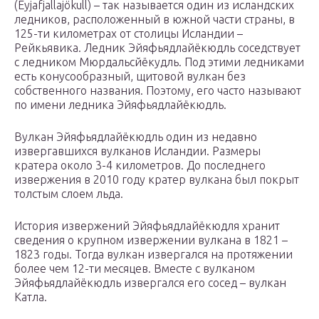
(Eyjafjallajökull) – так называется один из исландских
ледников, расположенный в южной части страны, в
125-ти километрах от столицы Исландии –
Рейкьявика. Ледник Эйяфьядлайёкюдль соседствует
с ледником Мюрдальсйёкудль. Под этими ледниками
есть конусообразный, щитовой вулкан без
собственного названия. Поэтому, его часто называют
по имени ледника Эйяфьядлайёкюдль.
Вулкан Эйяфьядлайёкюдль один из недавно
извергавшихся вулканов Исландии. Размеры
кратера около 3-4 километров. До последнего
извержения в 2010 году кратер вулкана был покрыт
толстым слоем льда.
История извержений Эйяфьядлайёкюдля хранит
сведения о крупном извержении вулкана в 1821 –
1823 годы. Тогда вулкан извергался на протяжении
более чем 12-ти месяцев. Вместе с вулканом
Эйяфьядлайёкюдль извергался его сосед – вулкан
Катла.