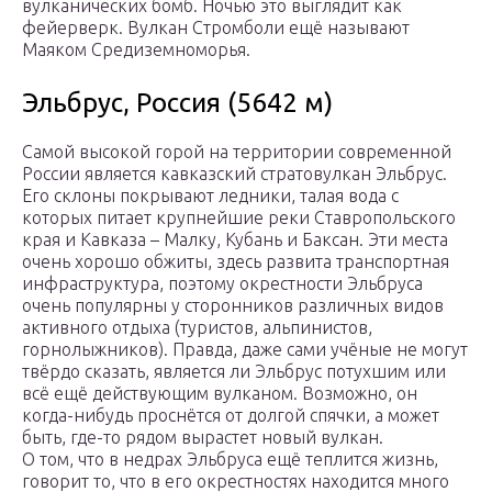
вулканических бомб. Ночью это выглядит как
фейерверк. Вулкан Стромболи ещё называют
Маяком Средиземноморья.
Эльбрус, Россия (5642 м)
Самой высокой горой на территории современной
России является кавказский стратовулкан Эльбрус.
Его склоны покрывают ледники, талая вода с
которых питает крупнейшие реки Ставропольского
края и Кавказа – Малку, Кубань и Баксан. Эти места
очень хорошо обжиты, здесь развита транспортная
инфраструктура, поэтому окрестности Эльбруса
очень популярны у сторонников различных видов
активного отдыха (туристов, альпинистов,
горнолыжников). Правда, даже сами учёные не могут
твёрдо сказать, является ли Эльбрус потухшим или
всё ещё действующим вулканом. Возможно, он
когда-нибудь проснётся от долгой спячки, а может
быть, где-то рядом вырастет новый вулкан.
О том, что в недрах Эльбруса ещё теплится жизнь,
говорит то, что в его окрестностях находится много