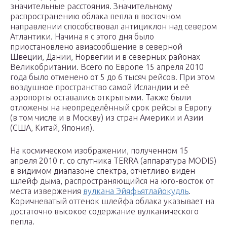
значительные расстояния. Значительному
распространению облака пепла в восточном
направлении способствовал антициклон над севером
Атлантики. Начина я с этого дня было
приостановлено авиасообшение в северной
Швеции, Дании, Норвегии и в северных районах
Великобритании. Всего по Европе 15 апреля 2010
года было отменено от 5 до 6 тысяч рейсов. При этом
воздушное пространство самой Исландии и её
аэропорты оставались открытыми. Также были
отложены на неопределённый срок рейсы в Европу
(в том числе и в Москву) из стран Америки и Азии
(США, Китай, Япония).
На космическом изображении, полученном 15
апреля 2010 г. со спутника TERRA (аппаратура MODIS)
в видимом диапазоне спектра, отчетливо виден
шлейф дыма, распространяющийся на юго-восток от
места извержения
вулкана Эйяфьятлайокудль
.
Коричневатый оттенок шлейфа облака указывает на
достаточно высокое содержание вулканического
пепла.