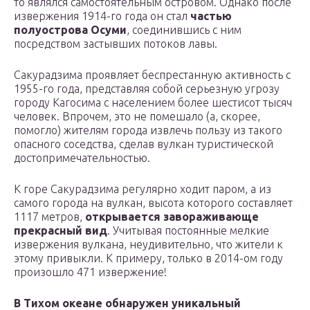
то являлся самостоятельным островом. Однако после
извержения 1914-го года он стал
частью
полуострова Осуми
, соединившись с ним
посредством застывших потоков лавы.
Сакурадзима проявляет беспрестанную активность с
1955-го года, представляя собой серьезную угрозу
городу Кагосима с населением более шестисот тысяч
человек. Впрочем, это не помешало (а, скорее,
помогло) жителям города извлечь пользу из такого
опасного соседства, сделав вулкан туристической
достопримечательностью.
К горе Сакурадзима регулярно ходит паром, а из
самого города на вулкан, высота которого составляет
1117 метров,
открывается завораживающе
прекрасный вид
. Учитывая постоянные мелкие
извержения вулкана, неудивительно, что жители к
этому привыкли. К примеру, только в 2014-ом году
произошло 471 извержение!
В Тихом океане обнаружен уникальный