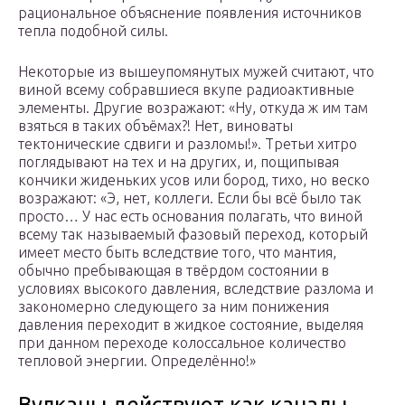
рациональное объяснение появления источников
тепла подобной силы.
Некоторые из вышеупомянутых мужей считают, что
виной всему собравшиеся вкупе радиоактивные
элементы. Другие возражают: «Ну, откуда ж им там
взяться в таких объёмах?! Нет, виноваты
тектонические сдвиги и разломы!». Третьи хитро
поглядывают на тех и на других, и, пощипывая
кончики жиденьких усов или бород, тихо, но веско
возражают: «Э, нет, коллеги. Если бы всё было так
просто… У нас есть основания полагать, что виной
всему так называемый фазовый переход, который
имеет место быть вследствие того, что мантия,
обычно пребывающая в твёрдом состоянии в
условиях высокого давления, вследствие разлома и
закономерно следующего за ним понижения
давления переходит в жидкое состояние, выделяя
при данном переходе колоссальное количество
тепловой энергии. Определённо!»
Вулканы действуют как каналы,