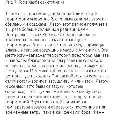
Рис. 7. Гора Казбек (Источник)
Также есть горы Машук и Бештау. Климат этой
территории умеренный, с теплым долгим летом и
обильными осадками. Летом этот регион получает в
1,5 раза больше солнечной радиации, чем
Центральная часть России. Особенно большое
количество осадков выпадает в западных
территориях. Это связано с тем, что сюда приходят
влажные теплые воздушные массы с Атлантики. Эта
местность – западная территория предгорья Кавказа
– наиболее благоприятна для развития сельского
хозяйства, особенно растениеводства, потому что
лето длится 11 месяцев. А вот восточные части этого
региона, где находится Прикаспийская низменность,
отличаются жарким и засушливым климатом. Летом
и осенью часто бывают засухи, которые
сопровождаются суховеями и пыльными бурями.
Климат в высокогорье отличается от предгорных
территорий. Здесь с высотой понижается
температура воздуха и образуются постоянные или
временные ветры, такие как фён или бора. Фён –