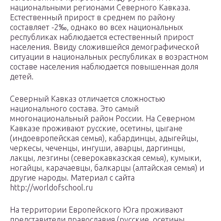
национальными регионами Северного Кавказа.
Естествен­ный прирост в среднем по району
составляет -2‰, однако во всех на­циональных
республиках наблюдается естественный прирост
населе­ния. Ввиду сложившейся демографической
ситуации в национальных республиках в возрастном
составе населения наблюдается повышенная доля
детей.
Северный Кавказ отличается сложностью
национального состава. Это самый
многонациональный район России. На Северном
Кавказе проживают русские, осетины, цыгане
(индоевропейская семья), кабардинцы, адыгейцы,
черкесы, чеченцы, ингуши, аварцы, даргинцы,
лакцы, лезгины (северокавказская семья), кумыки,
ногайцы, карачаев­цы, балкарцы (алтайская семья) и
другие народы. Материал с сайта
http://worldofschool.ru
На территории Европейского Юга проживают
представители православия (русские, осетины,