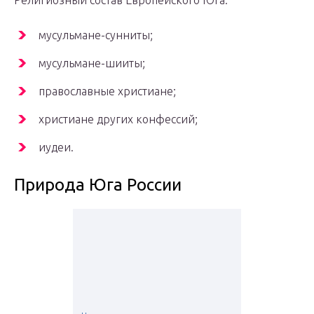
Религиозный состав Европейского Юга:
мусульмане-сунниты;
мусульмане-шииты;
православные христиане;
христиане других конфессий;
иудеи.
Природа Юга России