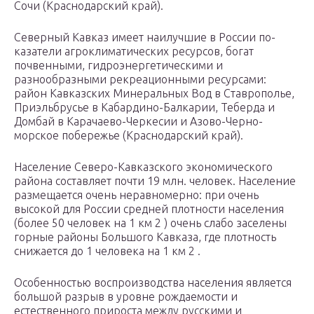
Сочи (Краснодарский край).
Северный Кавказ имеет наилучшие в России по­
казатели агроклиматических ресурсов, богат
почвенными, гидроэнерге­тическими и
разнообразными рекреационными ресурсами:
район Кавказских Минеральных Вод в Ставрополье,
Приэльбрусье в Кабарди­но-Балкарии, Теберда и
Домбай в Карачаево-Черкесии и Азово-Черно­
морское побережье (Краснодарский край).
Население Северо-Кавказского экономического
района составляет почти 19 млн. человек. Население
раз­мещается очень неравномерно: при очень
высокой для России средней плотности населения
(более 50 человек на 1 км 2 ) очень слабо заселены
горные районы Большого Кавказа, где плотность
снижается до 1 чело­века на 1 км 2 .
Особенностью воспроизводства населения является
большой разрыв в уровне рождаемости и
естественного прироста между русскими и