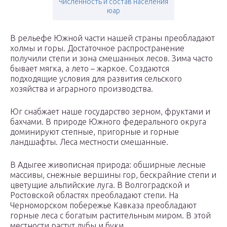
Численность и состав населения
юар
В рельефе Южной части нашей страны преобладают
холмы и горы. Достаточное распространение
получили степи и зона смешанных лесов. Зима часто
бывает мягка, а лето – жаркое. Создаются
подходящие условия для развития сельского
хозяйства и аграрного производства.
Юг снабжает наше государство зерном, фруктами и
бахчами. В природе Южного федерального округа
доминируют степные, пригорные и горные
ландшафты. Леса местности смешанные.
В Адыгее живописная природа: обширные лесные
массивы, снежные вершины гор, бескрайние степи и
цветущие альпийские луга. В Волгоградской и
Ростовской областях преобладают степи. На
Черноморском побережье Кавказа преобладают
горные леса с богатым растительным миром. В этой
местности растут дубы и буки.