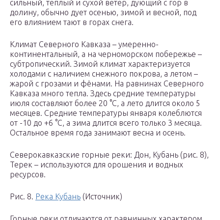
сильный, теплый и сухой ветер, дующий с гор в
долину, обычно дует осенью, зимой и весной, под
его влиянием тают в горах снега.
Климат Северного Кавказа – умеренно-
континентальный, а на черноморском побережье –
субтропический. Зимой климат характеризуется
холодами с наличием снежного покрова, а летом –
жарой с грозами и фёнами. На равнинах Северного
Кавказа много тепла. Здесь средние температуры
июля составляют более 20 °С, а лето длится около 5
месяцев. Средние температуры января колеблются
от -10 до +6 °С, а зима длится всего только 3 месяца.
Остальное время года занимают весна и осень.
Северокавказские горные реки: Дон, Кубань (рис. 8),
Терек – используются для орошения и водных
ресурсов.
Рис. 8.
Река Кубань
(Источник)
Горные реки отличаются от равнинных характером