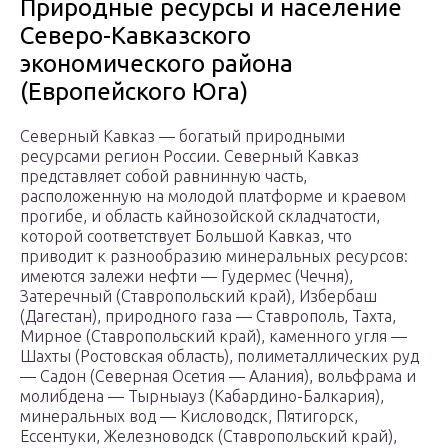
Природные ресурсы и население
Северо-Кавказского
экономического района
(Европейского Юга)
Северный Кавказ — богатый природными
ресурсами регион России. Северный Кавказ
представляет собой равнинную часть,
расположенную на моло­дой платформе и краевом
прогибе, и область кайнозойской складчато­сти,
которой соответствует Большой Кавказ, что
приводит к разнообра­зию минеральных ресурсов:
имеются залежи нефти — Гудермес (Чечня),
Затеречный (Ставропольский край), Избербаш
(Дагестан), при­родного газа — Ставрополь, Тахта,
Мирное (Ставропольский край), ка­менного угля —
Шахты (Ростовская область), полиметаллических руд
— Садон (Северная Осетия — Алания), вольфрама и
молибдена — Тырныауз (Кабардино-Балкария),
минеральных вод — Кисловодск, Пятигорск,
Ессентуки, Железноводск (Ставропольский край),