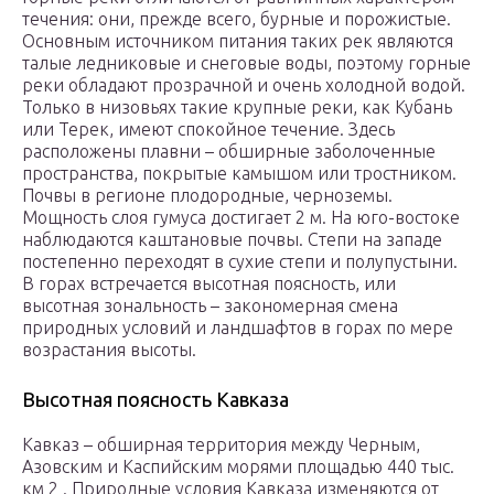
течения: они, прежде всего, бурные и порожистые.
Основным источником питания таких рек являются
талые ледниковые и снеговые воды, поэтому горные
реки обладают прозрачной и очень холодной водой.
Только в низовьях такие крупные реки, как Кубань
или Терек, имеют спокойное течение. Здесь
расположены плавни – обширные заболоченные
пространства, покрытые камышом или тростником.
Почвы в регионе плодородные, черноземы.
Мощность слоя гумуса достигает 2 м. На юго-востоке
наблюдаются каштановые почвы. Степи на западе
постепенно переходят в сухие степи и полупустыни.
В горах встречается высотная поясность, или
высотная зональность – закономерная смена
природных условий и ландшафтов в горах по мере
возрастания высоты.
Высотная поясность Кавказа
Кавказ – обширная территория между Черным,
Азовским и Каспийским морями площадью 440 тыс.
км 2 . Природные условия Кавказа изменяются от