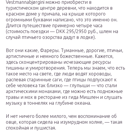
Vestmannabjørgini можно приобрести в
туристическом центре деревни, что находится в
красном доме у причала, на крыше которого
огромными буквами написано, что это именно он.
Длится путешествие примерно четыре часа
(стоимость поездки — DKK 295/2950 руб., шлем на
случай птичьего озорства дадут в лодке).
Вот они какие, Фареры. Туманные, дорогие, птичьи,
артистичные и немного божественные. Кажется,
здесь сконцентрированы исчезающие ресурсы
тишины и умиротворения. Теперь мы знаем, что есть
такое место на свете, где люди водят хороводы,
распевая старинные саги, где птицы подпускают к
себе человека так близко — глупыши — что стали
арктическими монахами, где можно есть подножные
травы и мох в ресторане из гида Мишлен и слушать
музыку в тоннелях на глубине океана.
И нет ничего более милого, чем воспоминание об
овце, которая сидела на изумрудном холме, — такая
спокойная и пушистая.