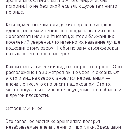
архипелаге. С ним связано много мифических
историй. Но не беспокойтесь злых духов там никто
не видел.
Кстати, местные жители до сих пор не пришли к
единогласному мнению по поводу названия озера.
Сорвагсватн или Лейтисватн, жители ближайших
поселений уверены, что именно их название лучше
подходит этому озеру. Чтобы не запутаться фареры
называют его просто «озеро».
Какой фантастический вид на озеро со стороны! Оно
расположено на 30 метров выше уровня океана. От
этого и вид на озеро становится нереальным —
впечатление, что оно висит над океаном. Это то,
место откуда вы привезете ощущение, что побывали
в другой плоскости!
Остров Мичинес
Это западное местечко архипелага подарит
незабываемые впечатления от прогулки. Здесь царит