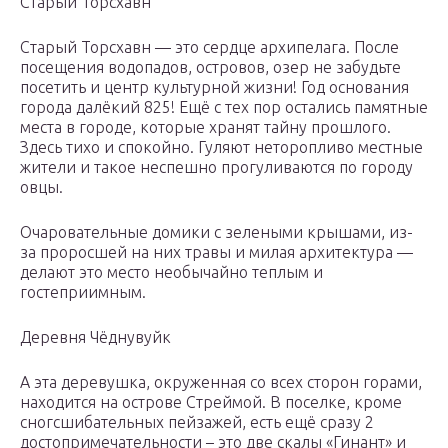
Старый Торсхавн
Старый Торсхавн — это сердце архипелага. После
посещения водопадов, островов, озер не забудьте
посетить и центр культурной жизни! Год основания
города далёкий 825! Ещё с тех пор остались памятные
места в городе, которые хранят тайну прошлого.
Здесь тихо и спокойно. Гуляют неторопливо местные
жители и такое неспешно прогуливаются по городу
овцы.
Очаровательные домики с зелеными крышами, из-
за проросшей на них травы и милая архитектура —
делают это место необычайно теплым и
гостеприимным.
Деревня Чёднувуйк
А эта деревушка, окруженная со всех сторон горами,
находится на острове Стреймой. В поселке, кроме
сногсшибательных пейзажей, есть ещё сразу 2
достопримечательности – это две скалы «Гинант» и