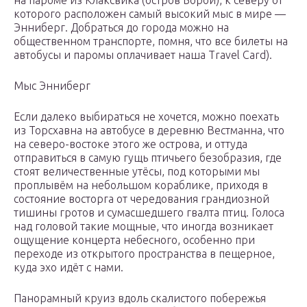
на пароме из Клаксвика (остров Борой), к северу от
которого расположен самый высокий мыс в мире —
Энниберг. Добраться до города можно на
общественном транспорте, помня, что все билеты на
автобусы и паромы оплачивает наша Travel Card).
Мыс Энниберг
Если далеко выбираться не хочется, можно поехать
из Торсхавна на автобусе в деревню Вестманна, что
на северо-востоке этого же острова, и оттуда
отправиться в самую гущь птичьего безобразия, где
стоят величественные утёсы, под которыми мы
проплывём на небольшом кораблике, приходя в
состояние восторга от чередования грандиозной
тишины гротов и сумасшедшего гвалта птиц. Голоса
над головой такие мощные, что иногда возникает
ощущение концерта небесного, особенно при
переходе из открытого пространства в пещерное,
куда эхо идёт с нами.
Панорамный круиз вдоль скалистого побережья