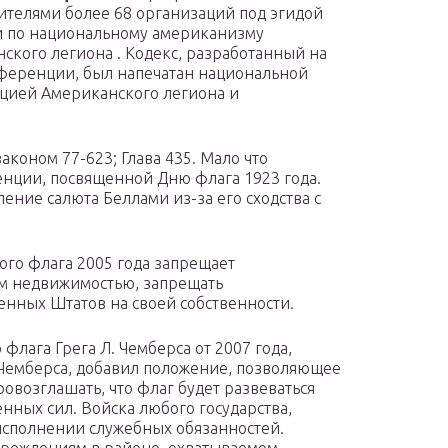
ителями более 68 организаций под эгидой
 по национальному американизму
ского легиона . Кодекс, разработанный на
ференции, был напечатан национальной
цией Американского легиона и
аконом 77-623; Глава 435. Мало что
нции, посвященной Дню флага 1923 года.
ние салюта Беллами из-за его сходства с
го флага 2005 года запрещает
м недвижимостью, запрещать
нных Штатов на своей собственности.
флага Грега Л. Чемберса от 2007 года,
 Чемберса, добавил положение, позволяющее
овозглашать, что флаг будет развеваться
нных сил. Войска любого государства,
исполнении служебных обязанностей.