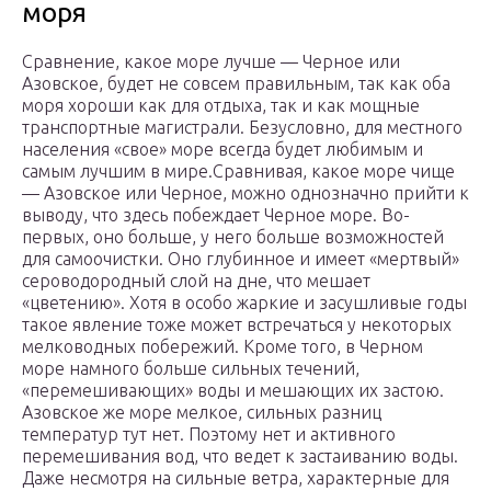
моря
Сравнение, какое море лучше — Черное или
Азовское, будет не совсем правильным, так как оба
моря хороши как для отдыха, так и как мощные
транспортные магистрали. Безусловно, для местного
населения «свое» море всегда будет любимым и
самым лучшим в мире.Сравнивая, какое море чище
— Азовское или Черное, можно однозначно прийти к
выводу, что здесь побеждает Черное море. Во-
первых, оно больше, у него больше возможностей
для самоочистки. Оно глубинное и имеет «мертвый»
сероводородный слой на дне, что мешает
«цветению». Хотя в особо жаркие и засушливые годы
такое явление тоже может встречаться у некоторых
мелководных побережий. Кроме того, в Черном
море намного больше сильных течений,
«перемешивающих» воды и мешающих их застою.
Азовское же море мелкое, сильных разниц
температур тут нет. Поэтому нет и активного
перемешивания вод, что ведет к застаиванию воды.
Даже несмотря на сильные ветра, характерные для