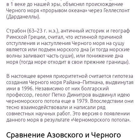
в 1 веке до нашей эры, объяснял происхождение
Черного моря «прорывом океана» через Геллеспонт
(Дарданеллы).
Страбон (63–23 г. н.э.), античный историк и географ
Римской Греции, считал, что истинной причиной
отступления и наступления Черного моря на сушу
является или подъем морского дна (и тогда морские
волны заливают часть суши), или понижение дна
моря (тогда море отходит в свои прежние границы).
В настоящее время приоритетной считается гипотеза
создания Черного моря Райана–Питмана, выдвинутая
ими в 1996. Независимо от них болгарский
профессор, геолог Петко Димитров выдвинул идею
черноморского потопа еще в 1979. Впоследствии они
тесно взаимодействовали и написали ряд
совместных научных работ. Это версия о появлении
данного моря в результате «Черноморского потопа».
Сравнение Азовского и Черного