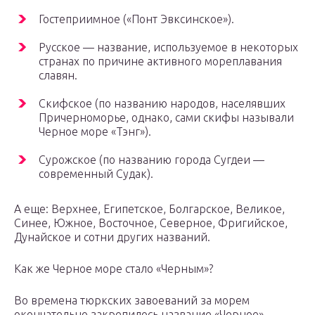
Гостеприимное («Понт Эвксинское»).
Русское — название, используемое в некоторых
странах по причине активного мореплавания
славян.
Скифское (по названию народов, населявших
Причерноморье, однако, сами скифы называли
Черное море «Тэнг»).
Сурожское (по названию города Сугдеи —
современный Судак).
А еще: Верхнее, Египетское, Болгарское, Великое,
Синее, Южное, Восточное, Северное, Фригийское,
Дунайское и сотни других названий.
Как же Черное море стало «Черным»?
Во времена тюркских завоеваний за морем
окончательно закрепилось название «Черное».