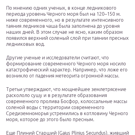
По мнению одних ученых, в конце ледникового
периода уровень Черного моря был на 120–150 м.
ниже современного, но в результате интенсивного
таяния ледников чаша была заполнена до уровня
наших дней. В этом случае не ясно, каким образом
появился верхний соленый слой при таянии пресных
ледниковых вод.
Другие ученые и исследователи считают, что
формирование современного Черного моря носило
катастрофический характер. Например, что ложе его
возникло от падения метеорита огромной массы.
Третьи утверждают, что мощнейшее землетрясение
раскололо сушу и в результате образования
современного пролива Босфор, колоссальные массы
соленой воды с территории современного
Средиземноморья устремились в котловину Черного
моря, которое до этого было пресным.
Еще Плиний Старший (Gaius Plinius Secundus), живший