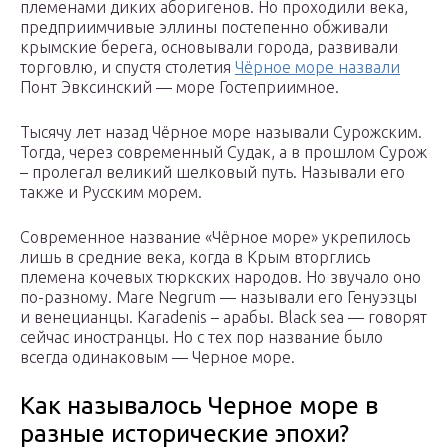
племенами диких аборигенов. Но проходили века,
предприимчивые эллины постепенно обживали
крымские берега, основывали города, развивали
торговлю, и спустя столетия
Чёрное море назвали
Понт Эвксинский — море Гостеприимное.
Тысячу лет назад Чёрное море называли Сурожским.
Тогда, через современный Судак, а в прошлом Сурож
– пролегал великий шелковый путь. Называли его
также и Русским морем.
Современное название «Чёрное море» укрепилось
лишь в средние века, когда в Крым вторглись
племена кочевых тюркских народов. Но звучало оно
по-разному. Mare Negrum — называли его Генуэзцы
и венецианцы. Karadenis – арабы. Black sea — говорят
сейчас иностранцы. Но с тех пор название было
всегда одинаковым — Черное море.
Как называлось Черное море в
разные исторические эпохи?