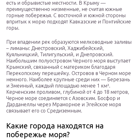
есть и обрывистые местности. В Крыму —
преимущественно низменные, не считая южные
горные побережья. С восточной и южной стороны
впритык к морю подходят Кавказские и Понтийские
горы.
При впадении рек образуются мелководные заливы
– лиманы: Днестровский, Хаджибейский,
Куяльницкий, Тилигульский, и Днепровский.
Наибольшим полуостровом Черного моря выступает
Крымский, связанный с материком благодаря
Перекопскому перешейку. Островов в Черном море
немного. Наиболее крупные среди них — Березань
и Змеиный, каждый площадью менее 1 км².
Керченским проливом, глубиной от 4 до 18 метров,
Черное море соединяется с Азовским. Босфор и
Дарданеллы через Мраморное и Эгейское моря
связывает его со Средиземным.
Какие города находятся на
побережье моря?