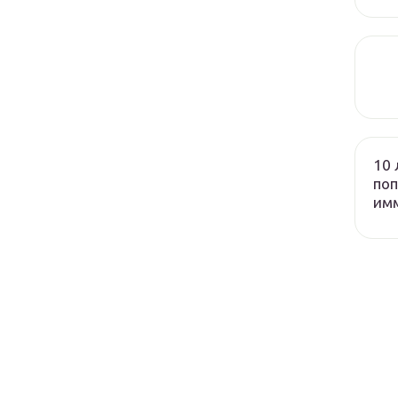
10 
поп
им