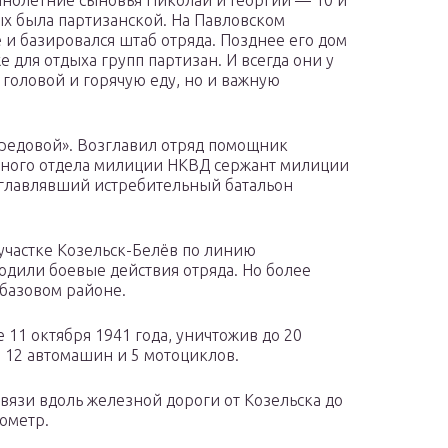
нолетние сыновья Николай и Георгий — 10 и
вых была партизанской. На Павловском
 и базировался штаб отряда. Позднее его дом
е для отдыха групп партизан. И всегда они у
головой и горячую еду, но и важную
редовой». Возглавил отряд помощник
нного отдела милиции НКВД сержант милиции
главлявший истребительный батальон
 участке Козельск-Белёв по линию
дили боевые действия отряда. Но более
 базовом районе.
 11 октября 1941 года, уничтожив до 20
 12 автомашин и 5 мотоциклов.
вязи вдоль железной дороги от Козельска до
ометр.