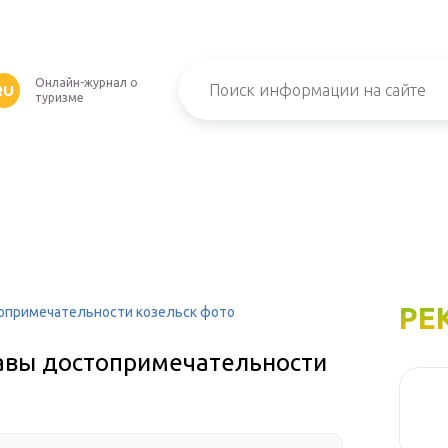
Онлайн-журнал о
RU
туризме
РЕ
топримечательности козельск фото
лавы достопримечательности