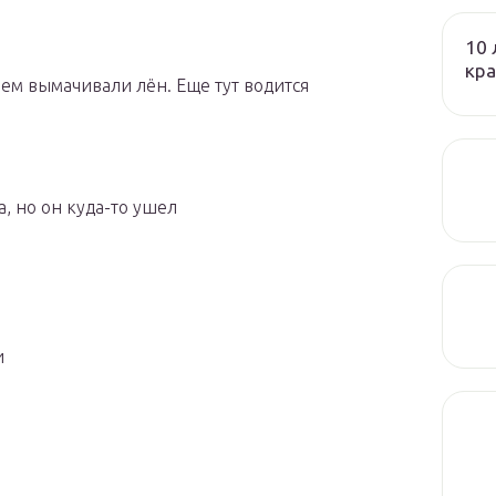
10 
кра
м вымачивали лён. Еще тут водится
, но он куда-то ушел
и