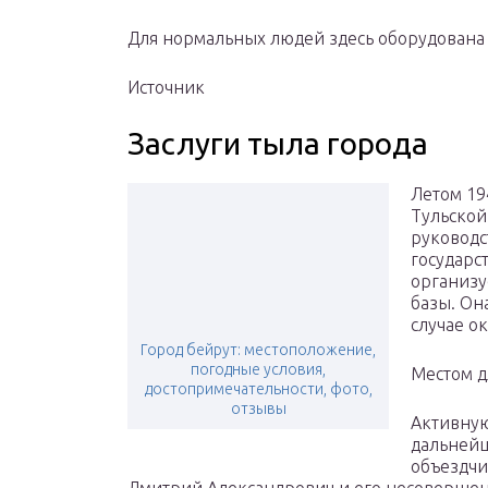
Для нормальных людей здесь оборудована
Источник
Заслуги тыла города
Летом 19
Тульской
руководс
государс
организу
базы. Он
случае о
Город бейрут: местоположение,
погодные условия,
Местом д
достопримечательности, фото,
отзывы
Активную
дальнейш
объездчи