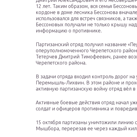
Дмитрий Александрович и его несовершен
12 лет. Таким образом, вся семья Бессоно
кордоне в доме лесника Бессонова вначале
использовался для встреч связников, а такж
Бессоновых получали не только крышу над 
информацию о противнике.
Партизанский отряд получил название «Пе
оперуполномоченного Черепетского райо
Тетерчев Дмитрий Тимофеевич, ранее воз
Черепетского района.
В задачи отряда входил контроль дорог на
Перемышль-Лихвин. В этом районе и прохо
активную партизанскую войну отряд вёл в
Активные боевые действия отряд начал уже
солдат и офицеров противника и повредив
15 октября партизаны уничтожили линию с
Мышбора, перерезав ее через каждый кил