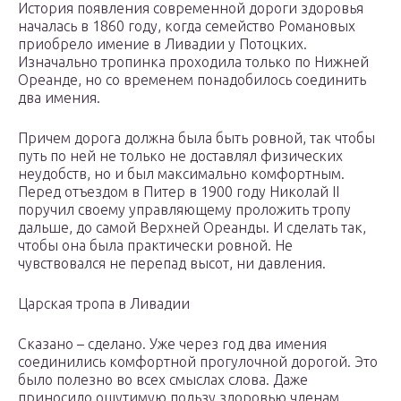
История появления современной дороги здоровья
началась в 1860 году, когда семейство Романовых
приобрело имение в Ливадии у Потоцких.
Изначально тропинка проходила только по Нижней
Ореанде, но со временем понадобилось соединить
два имения.
Причем дорога должна была быть ровной, так чтобы
путь по ней не только не доставлял физических
неудобств, но и был максимально комфортным.
Перед отъездом в Питер в 1900 году Николай II
поручил своему управляющему проложить тропу
дальше, до самой Верхней Ореанды. И сделать так,
чтобы она была практически ровной. Не
чувствовался не перепад высот, ни давления.
Царская тропа в Ливадии
Сказано – сделано. Уже через год два имения
соединились комфортной прогулочной дорогой. Это
было полезно во всех смыслах слова. Даже
приносило ощутимую пользу здоровью членам