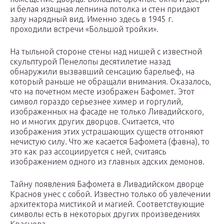
и белая изящная лепнина потолка и стен придают
залу нарядный вид. Именно здесь в 1945 г.
проходили встречи «Большой тройки».
На тыльной стороне стены над нишей с известной
скульптурой Пенелопы десятилетие назад
обнаружили вызвавший сенсацию барельеф, на
который раньше не обращали внимания. Оказалось,
что на почетном месте изображен Бафомет. Этот
символ гораздо серьезнее химер и горгулий,
изображенных на фасаде не только Ливадийского,
но и многих других дворцов. Считается, что
изображения этих устрашающих существ отгоняют
нечистую силу. Что же касается Бафомета (фавна), то
это как раз ассоциируется с ней, считаясь
изображением одного из главных адских демонов.
Тайну появления Бафомета в Ливадийском дворце
Краснов унес с собой. Известно только об увлечении
архитектора мистикой и магией. Соответствующие
символы есть в некоторых других произведениях