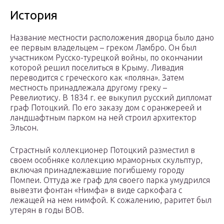
История
Название местности расположения дворца было дано
ее первым владельцем – греком Ламбро. Он был
участником Русско-турецкой войны, по окончании
которой решил поселиться в Крыму. Ливадия
переводится с греческого как «поляна». Затем
местность принадлежала другому греку –
Ревелиотису. В 1834 г. ее выкупил русский дипломат
граф Потоцкий. По его заказу дом с оранжереей и
ландшафтным парком на ней строил архитектор
Эльсон.
Страстный коллекционер Потоцкий разместил в
своем особняке коллекцию мраморных скульптур,
включая принадлежавшие погибшему городу
Помпеи. Оттуда же граф для своего парка умудрился
вывезти фонтан «Нимфа» в виде саркофага с
лежащей на нем нимфой. К сожалению, раритет был
утерян в годы ВОВ.