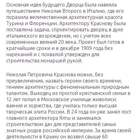
Основная идея будущего Дворца была навеяла
путешествием Николая Второго в Италию, где его
поразила величественная архитектурная красота
Турина и Флоренции. Архитектору Краснову была
поставлена задача, спроектировать дворец в духе
итальянского возрождения, но с учетом всех
современных веяний 20 века. Проект был готов в
кратчайшие сроки и в декабре 1909 года без
нареканий и с похвалой утвержден для
строительства монаршей рукой.
Николая Петровича Краснова можно, без
преувеличения, назвать героем своего времени,
гением архитектуры с феноменальным природным
талантом. Выходец из простой крестьянской семьи в
12 лет попал в Московское училище живописи,
ваяния и зодчества, где училась только высшая
творческая элита России. В 24 года он уже занял пост
главного архитектора Ялты и занимался
строительством дач для представителей самых
знатных родов российской империи. За время своей
деятельности в Крыму он возвел свыше 60