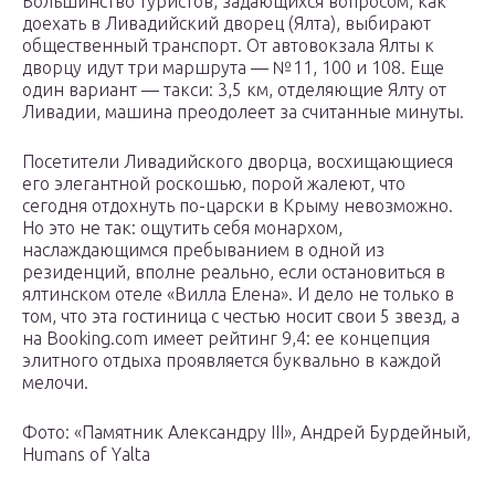
Большинство туристов, задающихся вопросом, как
доехать в Ливадийский дворец (Ялта), выбирают
общественный транспорт. От автовокзала Ялты к
дворцу идут три маршрута — №11, 100 и 108. Еще
один вариант — такси: 3,5 км, отделяющие Ялту от
Ливадии, машина преодолеет за считанные минуты.
Посетители Ливадийского дворца, восхищающиеся
его элегантной роскошью, порой жалеют, что
сегодня отдохнуть по-царски в Крыму невозможно.
Но это не так: ощутить себя монархом,
наслаждающимся пребыванием в одной из
резиденций, вполне реально, если остановиться в
ялтинском отеле «Вилла Елена». И дело не только в
том, что эта гостиница с честью носит свои 5 звезд, а
на Booking.com имеет рейтинг 9,4: ее концепция
элитного отдыха проявляется буквально в каждой
мелочи.
Фото: «Памятник Александру III», Андрей Бурдейный,
Humans of Yalta