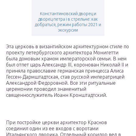
Константиновский дворец и
дворец петра i в стрельне: как
добраться, режим работы 2021 и
экскурсии
Эта церковь в византийском архитектурном стиле по
проекту петербургского архитектора Монигетти
была домовым храмом императорской семьи. В нем
был отпет царь Александр III, коронован Николай II и
приняла православие германская принцесса Алиса
Гессен-Дармштадтская, став русской императрицей
Александрой Федоровной. Все эти ритуальные
церемонии проводил знаменитый
священнослужитель Иоанн Кронштадтский.
При постройке церкви архитектор Краснов
соединил один из ее входов с воротами
Итальянского дворика. Отдельный коридор вел в