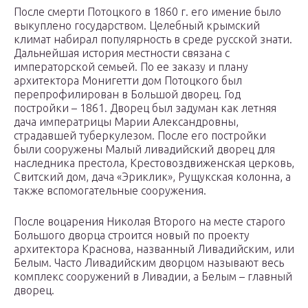
После смерти Потоцкого в 1860 г. его имение было
выкуплено государством. Целебный крымский
климат набирал популярность в среде русской знати.
Дальнейшая история местности связана с
императорской семьей. По ее заказу и плану
архитектора Монигетти дом Потоцкого был
перепрофилирован в Большой дворец. Год
постройки – 1861. Дворец был задуман как летняя
дача императрицы Марии Александровны,
страдавшей туберкулезом. После его постройки
были сооружены Малый ливадийский дворец для
наследника престола, Крестовоздвиженская церковь,
Свитский дом, дача «Эриклик», Рущукская колонна, а
также вспомогательные сооружения.
После воцарения Николая Второго на месте старого
Большого дворца строится новый по проекту
архитектора Краснова, названный Ливадийским, или
Белым. Часто Ливадийским дворцом называют весь
комплекс сооружений в Ливадии, а Белым – главный
дворец.