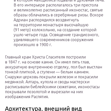
в котором находились подвалы и духовная печь.
В его интерьере располагалось три престола
и великолепно расписанный иконостас, святые
образы облачались в серебряные ризы. Вскоре
Адриан распорядился воздвигнуть
на территории монастыря высочайшую
(91 метр) колокольню, на создание которой
ушло четыре года. Освящение грандиозного,
удивлявшего современников сооружения
произошло в 1900 г.
Главный храм Христа Спасителя построили
в 1847 г. на основе камня. Он имел пять глав,
аккуратную внутреннюю отделку, пол был выстлан
тонкой плиткой, а ступени — белым камнем.
Снаружи церковь покрыли железом и покрасили
медянкой. Алтарь, купола и своды мастерски
расписывали библейскими сюжетами, иконостасы
покрывали позолотой и вырезали на них
изображения Распятия.
Архитектура, внешний вид