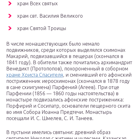
храм Всех святых
храм свт. Василия Великого
храм Святой Троицы
В числе монашествующих было немало
подвижников, среди которых выделялся схимонах
Макарий, подвизавшийся в пещерах (скончался в
1841 году). В обители также почитались архимандрит
Венедикт (Протопопов), похороненный в соборном
храме Христа Спасителя
, и сменивший его афонский
постриженник иеросхимонах (скончался в 1878 году
в сане схиигумена) Парфений (Агеев). При отце
Парфении (1856 — 1860 годы настоятельства) в
монастыре подвизались афонские постриженика:
Порфирий и Сосипатр, основатели пещерного скита
во имя Собора Иоанна Предтечи. Монастырь
посещали И. С. Шмелев, С. И. Танеев.
В пустыни имелись святыни: древний образ
святителя Николая с житием и чудесами, Казанская