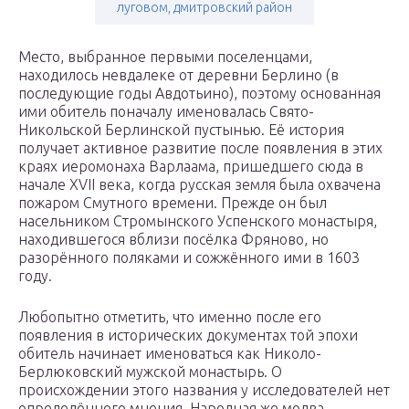
луговом, дмитровский район
Место, выбранное первыми поселенцами,
находилось невдалеке от деревни Берлино (в
последующие годы Авдотьино), поэтому основанная
ими обитель поначалу именовалась Свято-
Никольской Берлинской пустынью. Её история
получает активное развитие после появления в этих
краях иеромонаха Варлаама, пришедшего сюда в
начале XVII века, когда русская земля была охвачена
пожаром Смутного времени. Прежде он был
насельником Стромынского Успенского монастыря,
находившегося вблизи посёлка Фряново, но
разорённого поляками и сожжённого ими в 1603
году.
Любопытно отметить, что именно после его
появления в исторических документах той эпохи
обитель начинает именоваться как Николо-
Берлюковский мужской монастырь. О
происхождении этого названия у исследователей нет
определённого мнения. Народная же молва