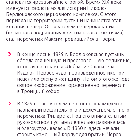
становится чрезвычайно строгой. Время XIX века
именуется «золотым» для истории Николо-
Берлюковского церковного комплекса. С этого
периода на территории пустыни начинается этап
копания пещер. Основателем пещерокопания
(истинного подражания христианского аскетизма)
стал иеромонах Максим, родившийся в Твери.
В конце весны 1829 г. Берлюковская пустынь
обрела священную и прославленную реликвию,
которая называется «Лобзание Спасителя
Иудою». Первое чудо, произведенное иконой,
исцелило слепую женщину. Летом этого же года
святое изображение торжественно перенесли
в Троицкий собор.
В 1829 г. настоятелем церковного комплекса
назначили решительного и целеустремленного
иеромонаха Филарета. Под его внимательным
руководством пустынь деятельно развивалась
и благоустраивалась. В 1830 г. здесь начали
строить каменный корпус для братии. Через