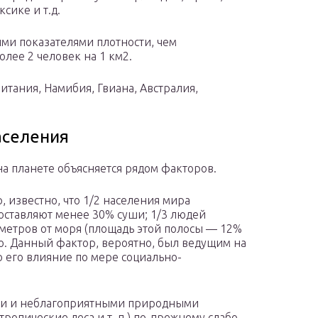
сике и т.д.
ми показателями плотности, чем
олее 2 человек на 1 км2.
итания, Намибия, Гвиана, Австралия,
аселения
 планете объясняется рядом факторов.
, известно, что 1/2 населения мира
составляют менее 30% суши; 1/3 людей
ометров от моря (площадь этой полосы — 12%
ю. Данный фактор, вероятно, был ведущим на
 его влияние по мере социально-
ми и неблагоприятными природными
тропические леса и т. п.) по-прежнему слабо