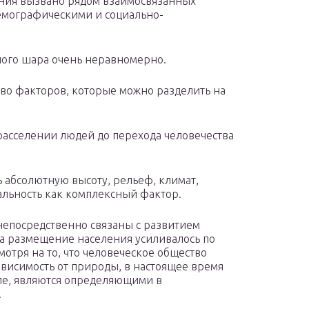
ния вызвано рядом взаимосвязанных
емографическими и социально-
ого шара очень неравномерно.
тво факторов, которые можно разделить на
асселении людей до перехода человечества
 абсолютную высоту, рельеф, климат,
льность как комплексный фактор.
непосредственно связаны с развитием
а размещение населения усиливалось по
отря на то, что человеческое общество
ависимость от природы, в настоящее время
пе, являются определяющими в
.