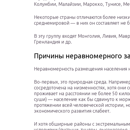
Колумбии, Малайзии, Марокко, Тунисе, Мек
Некоторые страны отличаются более низки
среднемировой — в них он составляет не б
В эту группу входят Монголия, Ливия, Мавр
Гренландия и др.
Причины неравномерного з
Неравномерность размещения населения на
Во-первых, это природная среда. Например
сосредоточена на низменностях, хотя они 
проживает на расстоянии не более 50 кил
суши) — население как бы сдвинуто к мор
протяжении всей человеческой истории, но
экономического развития слабеет.
И хотя обширные районы с экстремальны
условиями (пустыни, тундры, высокогорья, 