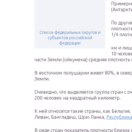
Примерно
(Антаркти
По други
плотност
Список федеральных округов и
1/4 плотн
субъектов российской
федерации
км и лиш
10 челов
части Земли (ойкумена) средняя плотность 
В восточном полушарии живет 80%, в севе
Земли.
Очевидно, что выделяется группа стран с
200 человек на квадратный километр.
К ней относятся такие страны, как Бельги
Ливан, Бангладеш, Шри-Ланка,
Республика
В ряде стран показатель плотности близок