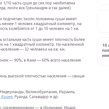
 1/10 часть суши до сих пор необитаема
да, почти вся Гренландия и так далее).
м подсчетам, около половины суши имеет
ь менее 1 человек квадратный километр, на
ость колеблется от 1 до 10 человек на 1 кв.
ь остальная часть суши имеет плотность более
ек на 1 квадратный километр. На населенной
10 
населения — 32 человека на кв. км.
поп
им
рном — 90%, в Азии — 60% всего населения
 очень высокой плотностью населения — свыше
я, Нидерланды, Великобритания, Израиль,
 Корея
, Руанда, Сальвадор и др.
 к среднемировому — в Ирландии, Ираке,