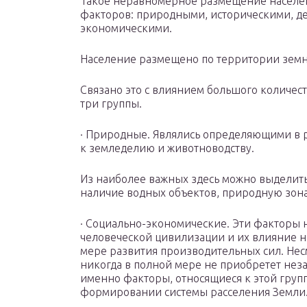
Такое неравномерное размещение населе
факторов: природными, историческими, д
экономическими.
Население размещено по территории земн
Связано это с влиянием большого количес
три группы.
· Природные. Являлись определяющими в р
к земледелию и животноводству.
Из наиболее важных здесь можно выделить
наличие водных объектов, природную зона
· Социально-экономические. Эти факторы 
человеческой цивилизации и их влияние н
мере развития производительных сил. Несм
никогда в полной мере не приобретет нез
именно факторы, относящиеся к этой груп
формировании системы расселения Земли