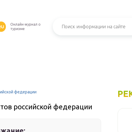
Онлайн-журнал о
RU
туризме
РЕ
сийской федерации
ктов российской федерации
жание: