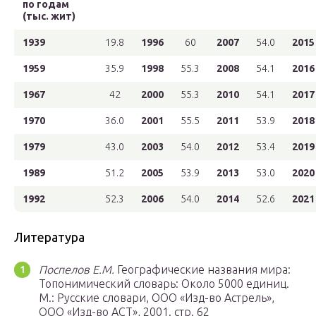
по годам
(тыс. жит)
1939
19.8
1996
60
2007
54.0
2015
1959
35.9
1998
55.3
2008
54.1
2016
1967
42
2000
55.3
2010
54.1
2017
1970
36.0
2001
55.5
2011
53.9
2018
1979
43.0
2003
54.0
2012
53.4
2019
1989
51.2
2005
53.9
2013
53.0
2020
1992
52.3
2006
54.0
2014
52.6
2021
Литература
Поспелов Е.М.
Географические названия мира:
Топонимический словарь: Около 5000 единиц.
М.: Русские словари, ООО «Изд-во Астрель»,
ООО «Изд-во АСТ», 2001. стр. 62