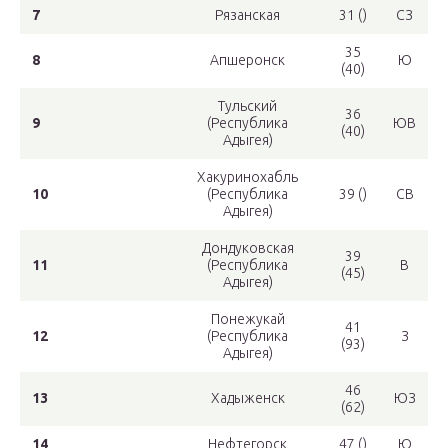
7
Рязанская
31 ()
СЗ
35
8
Апшеронск
Ю
(40)
Тульский
36
9
(Республика
ЮВ
(40)
Адыгея)
Хакуринохабль
10
(Республика
39 ()
СВ
Адыгея)
Дондуковская
39
11
(Республика
В
(45)
Адыгея)
Понежукай
41
12
(Республика
З
(93)
Адыгея)
46
13
Хадыженск
ЮЗ
(62)
14
Нефтегорск
47 ()
Ю