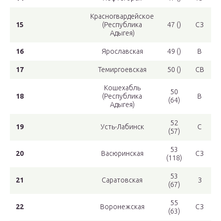
Красногвардейское
15
(Республика
47 ()
СЗ
Адыгея)
16
Ярославская
49 ()
В
17
Темиргоевская
50 ()
СВ
Кошехабль
50
18
(Республика
В
(64)
Адыгея)
52
19
Усть-Лабинск
С
(57)
53
20
Васюринская
СЗ
(118)
53
21
Саратовская
З
(67)
55
22
Воронежская
СЗ
(63)