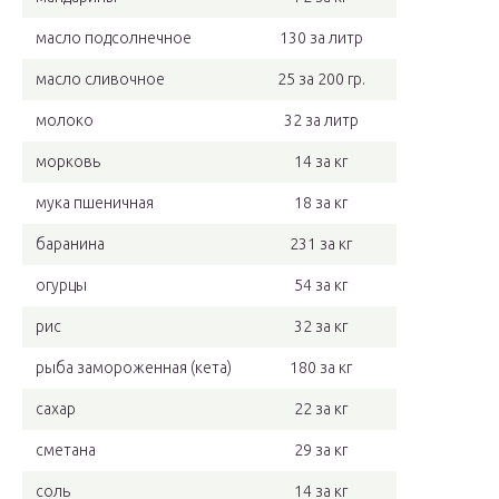
масло подсолнечное
130 за литр
масло сливочное
25 за 200 гр.
молоко
32 за литр
морковь
14 за кг
мука пшеничная
18 за кг
баранина
231 за кг
огурцы
54 за кг
рис
32 за кг
рыба замороженная (кета)
180 за кг
сахар
22 за кг
сметана
29 за кг
соль
14 за кг