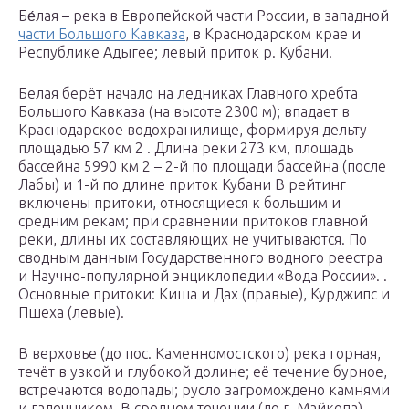
Бе́лая – река в Европейской части России, в западной
части Большого Кавказа
, в Краснодарском крае и
Республике Адыгее; левый приток р. Кубани.
Белая берёт начало на ледниках Главного хребта
Большого Кавказа (на высоте 2300 м); впадает в
Краснодарское водохранилище, формируя дельту
площадью 57 км 2 . Длина реки 273 км, площадь
бассейна 5990 км 2 – 2-й по площади бассейна (после
Лабы) и 1-й по длине приток Кубани В рейтинг
включены притоки, относящиеся к большим и
средним рекам; при сравнении притоков главной
реки, длины их составляющих не учитываются. По
сводным данным Государственного водного реестра
и Научно-популярной энциклопедии «Вода России». .
Основные притоки: Киша и Дах (правые), Курджипс и
Пшеха (левые).
В верховье (до пос. Каменномостского) река горная,
течёт в узкой и глубокой долине; её течение бурное,
встречаются водопады; русло загромождено камнями
и галечником. В среднем течении (до г. Майкопа)