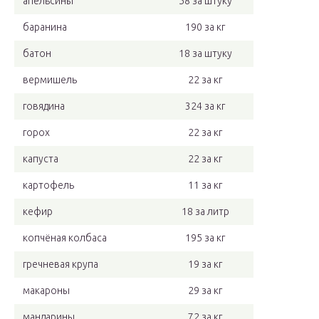
апельсины
58 за штуку
баранина
190 за кг
батон
18 за штуку
вермишель
22 за кг
говядина
324 за кг
горох
22 за кг
капуста
22 за кг
картофель
11 за кг
кефир
18 за литр
копчёная колбаса
195 за кг
гречневая крупа
19 за кг
макароны
29 за кг
мандарины
72 за кг