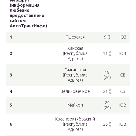
маршрут
(информация
любезно
предоставлено
сайтом
АвтоТрансИнфо)
1
Пшехская
9 ()
ЮЗ
Ханская
2
(Республика
11 ()
ЮВ
Адыгея)
Гиагинская
18
3
(Республика
СВ
(24)
Адыгея)
4
Великовечное
21 ()
СЗ
24
5
Майкоп
ЮВ
(29)
Краснооктябрьский
6
(Республика
26 ()
ЮВ
Адыгея)