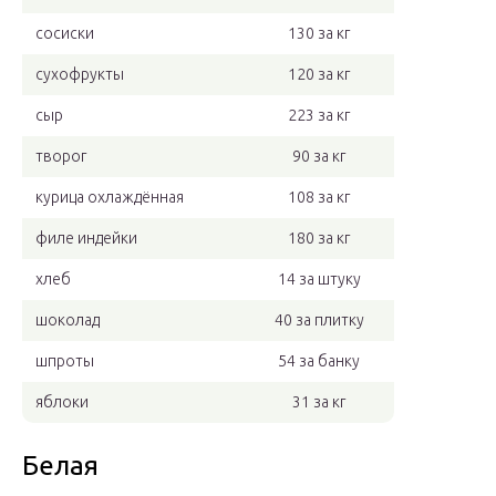
сосиски
130 за кг
сухофрукты
120 за кг
сыр
223 за кг
творог
90 за кг
курица охлаждённая
108 за кг
филе индейки
180 за кг
хлеб
14 за штуку
шоколад
40 за плитку
шпроты
54 за банку
яблоки
31 за кг
Белая