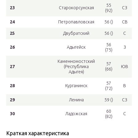
55
23
Старокорсунская
СЗ
(92)
24
Петропавловская
56 ()
СВ
25
Двубратский
56 ()
С
56
26
Адыгейск
З
(75)
Каменномостский
57
27
(Республика
ЮВ
(66)
Адыгея)
57
28
Курганинск
В
(72)
29
Ленина
59 ()
СЗ
60
30
Ладожская
С
(82)
Краткая характеристика