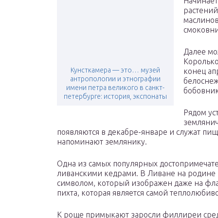
Начинает
растений
маслинов
смоковни
Далее мо
Королько
Кунсткамера — это… музей
конец ап
антропологии и этнографии
белоснеж
имени петра великого в санкт-
бобовни
петербурге: история, экспонаты
Рядом ус
земляни
появляются в декабре-январе и служат пи
напоминают землянику.
Одна из самых популярных достопримечате
ливанскими кедрами. В Ливане на родине 
символом, который изображен даже на фл
пихта, которая является самой теплолюбив
К роще примыкают заросли филлиреи средн