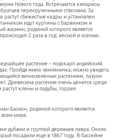
верии Нового года. Встречаются кипарисы
обратьев перекрученными стволами. За
е растут сбежистые кедры и установлен
танчиком идут куртины с барвинком и
й жасмин, родиной которого является
роисходит 2 раза в год: весной и осенью.
едчайшее растение – подокарп андийский.
дах. Пройдя мимо земляничка, можно увидеть
яющийся вечнозеленым растением, пазухи
ет. Древесина растения очень ценится среди
 растут клены и падубы, торрея
нан Басион, родиной которого является
 всем мире.
ми дубами и группой деревьев лавра. Около
орый посадили еще в 1867 году. В бассейне