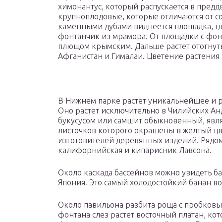
химонантус, который распускается в предд
крупноплодовые, которые отличаются от с
каменными дубами виднеется площадка, гд
фонтанчик из мрамора. От площадки с фон
плющом крымским. Дальше растет отогнуты
Афганистан и Гималаи. Цветение растения п
В Нижнем парке растет уникальнейшее и р
Оно растет исключительно в Чилийских Ан
букусусом или самшит обыкновенный, явл
листочков которого окрашены в желтый цв
изготовителей деревянных изделий. Рядом
калифорнийская и кипарисник Лавсона.
Около каскада бассейнов можно увидеть ба
Япония. Это самый холодостойкий банан во
Около павильона разбита роща с пробковы
фонтана слез растет восточный платан, кот