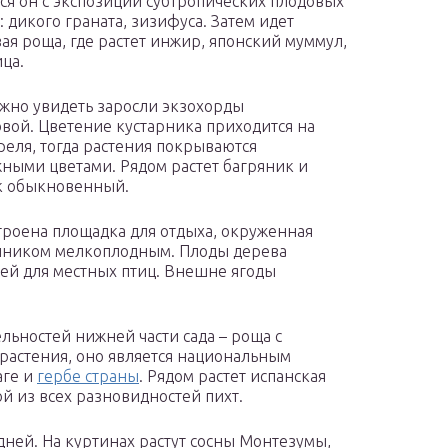
ся он с экспозиции субтропических плодовых
: дикого граната, зизифуса. Затем идет
ая роща, где растет инжир, японский муммул,
ца.
жно увидеть заросли экзохорды
вой. Цветение кустарника приходится на
реля, тогда растения покрываются
ными цветами. Рядом растет багряник и
к обыкновенный.
троена площадка для отдыха, окруженная
чником мелкоплодным. Плоды дерева
щей для местных птиц. Внешне ягоды
льностей нижней части сада – роща с
растения, оно является национальным
аге и
гербе страны
. Рядом растет испанская
ой из всех разновидностей пихт.
ей. На куртинах растут сосны Монтезумы,