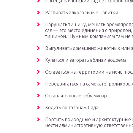
Посещать Японский сад без сопровожд
Распивать алкогольные напитки.
Нарушать тишину, мешать времяпрепр
сад — это место единения с природой
тишиной. Шумным компаниям там не м
Выгуливать домашних животных или з
Купаться и загорать вблизи водоема.
Оставаться на территории на ночь, пос
Передвигаться на самокате, роликовых
Оставлять после себя мусор.
Ходить по газонам Сада.
Портить природные и архитектурные п
нести административную ответственно