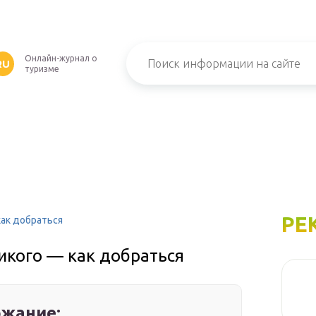
Онлайн-журнал о
RU
туризме
РЕ
как добраться
икого — как добраться
жание: