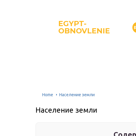
EGYPT-
OBNOVLENIE
Home
Население земли
Население земли
Содер