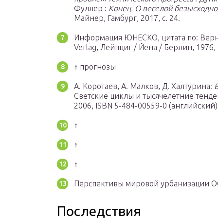
Фуллер :
Конец. О веселой безысходно
Майнер, Гамбург, 2017, с. 24.
Информация ЮНЕСКО, цитата по: Вер
Verlag, Лейпциг / Йена / Берлин, 1976, с
↑
прогнозы
А. Коротаев, А. Малков, Д. Халтурина:
Светские циклы и тысячелетние тенденц
2006, ISBN 5-484-00559-0 (английский)
↑
↑
↑
Перспективы мировой урбанизации ОО
Последствия