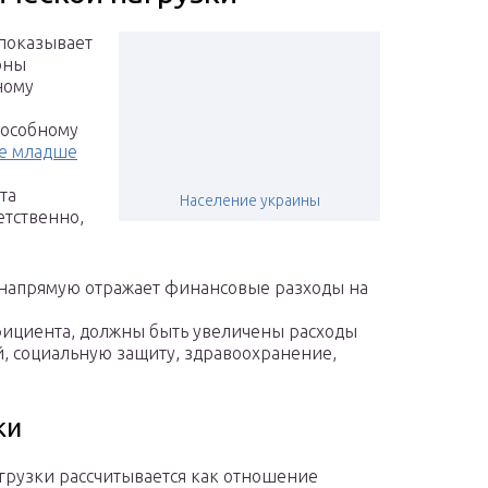
показывает
оны
ному
пособному
е младше
та
Население украины
етственно,
напрямую отражает финансовые разходы на
ициента, должны быть увеличены расходы
, социальную защиту, здравоохранение,
ки
рузки рассчитывается как отношение