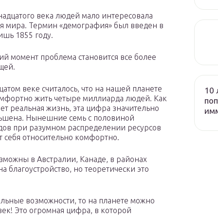
надцатого века людей мало интересовала
я мира. Термин «демография» был введен в
ишь 1855 году.
ий момент проблема становится все более
щей.
цатом веке считалось, что на нашей планете
10 
мфортно жить четыре миллиарда людей. Как
поп
ет реальная жизнь, эта цифра значительно
им
ьшена. Нынешние семь с половиной
ов при разумном распределении ресурсов
т себя относительно комфортно.
можны в Австралии, Канаде, в районах
а благоустройство, но теоретически это
льные возможности, то на планете можно
ек! Это огромная цифра, в которой