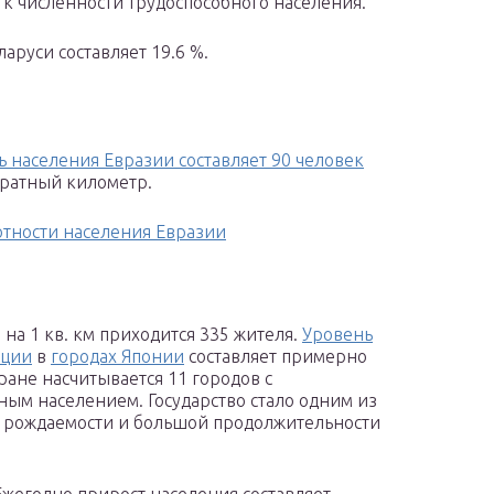
 к численности трудоспособного населения.
руси составляет 19.6 %.
ь населения Евразии составляет 90 человек
дратный километр.
отности населения Евразии
 на 1 кв. км приходится 335 жителя.
Уровень
ации
в
городах Японии
составляет примерно
тране насчитывается 11 городов с
ым населением. Государство стало одним из
й рождаемости и большой продолжительности