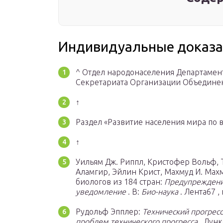
Индивидуальные доказа
^ Отдел народонаселения Департамен
Секретариата Организации Объединенны
↑
Раздел «Развитие населения мира по во
↑
Уильям Дж. Риппл, Кристофер Вольф, 
Аламгир, Эйлин Крист, Махмуд И. Махм
биологов из 184 стран:
Предупреждени
уведомление
. В:
Био-наука
. Лента67 , 
Рудольф Эпплер:
Технический прогресс
проблем технического прогресса
. Дунк