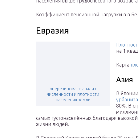
населения выше трудоспособного возраста
Коэффициент пенсионной нагрузки в в Бела
Евразия
Плотност
на 1 ква
Карта
пл
Азия
«нерезиновая»: анализ
В Японии
численности и плотности
урбаниз
населения земли
80%. В с
миллионн
самых густонаселённых благодаря высоко
жизни людей.