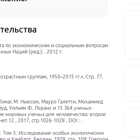
тельства
та по экономическим и социальным вопросам
х Наций (ред.): . 2012 г.
зрастным группам, 1950–2015 гг.», Стр. 77.
Томас М. Ньюсом, Мауро Галетти, Мохаммед
уд, Уильям Ф. Лоранс и 15 364
ученых-
е мировых ученых для человечества: второе
нет.12 , 2017, стр.1026-1028 , DOI : .
.
Том 3:
Исследование особых экологических
ер и Хамблот, Берлин, 1978, стр. 109; Грегори