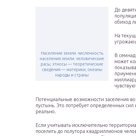
До девят
популяци
обиход л
На текущ
угрожаю
Население земли. численность
В семнад
населения земли. человеческие
может ко
расы, этносы — теоретические
показыва
сведения — материки, океаны
приумен
народы и страны
миллиард
чувствую
Потенциальные возможности заселения воз
пустынь. Это потребует определенных сил н
реально.
Если учитывать исключительно территориа
поселить до полутора квадриллионов челов