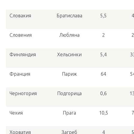
Словакия
Братислава
5,5
Словения
Любляна
2
Финляндия
Хельсинки
5,4
3
Франция
Париж
64
5
Черногория
Подгорица
0,6
1
Чехия
Прага
10,5
Хорватия
Загреб
4