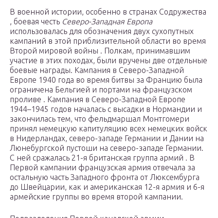
В военной истории, особенно в странах Содружества
, боевая честь
Северо-Западная Европа
использовалась для обозначения двух сухопутных
кампаний в этой приблизительной области во время
Второй мировой войны . Полкам, принимавшим
участие в этих походах, были вручены две отдельные
боевые награды. Кампания в Северо-Западной
Европе 1940 года во время битвы за Францию была
ограничена Бельгией и портами на
французском
проливе
. Кампания в Северо-Западной Европе
1944–1945 годов началась с высадки в Нормандии и
закончилась тем, что фельдмаршал Монтгомери
принял немецкую капитуляцию всех немецких войск
в Нидерландах, северо-западе Германии и Дании на
Люнебургской пустоши на северо-западе Германии.
С ней сражалась 21-я британская группа армий . В
Первой кампании французская армия отвечала за
остальную часть Западного фронта от Люксембурга
до Швейцарии, как и американская 12-я армия и 6-я
армейские группы во время второй кампании.