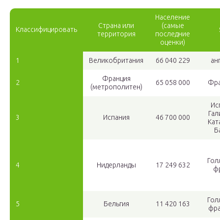
Население
Страна или
(самые
Классифицировать
территория
последние
оценки)
1
Великобритания
66 040 229
ан
Франция
2
65 058 000
Фра
(метрополитен)
Ис
Гал
3
Испания
46 700 000
Кат
Б
Гол
4
Нидерланды
17 249 632
ф
Гол
5
Бельгия
11 420 163
фра