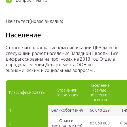
Вопрос 1 из 10
Начать тест(новая вкладка)
Население
Строгое использование классификации ЦРУ дало бы
следующий расчет населения Западной Европы. Все
цифры основаны на прогнозах на 2018 год Отдела
народонаселения Департамента ООН по
экономическим и социальным вопросам .
Население
Страна или
(самые
Классифицировать
территория
последние
оценки)
1
Великобритания
66 040 229
ан
Франция
2
65 058 000
Фра
(метрополитен)