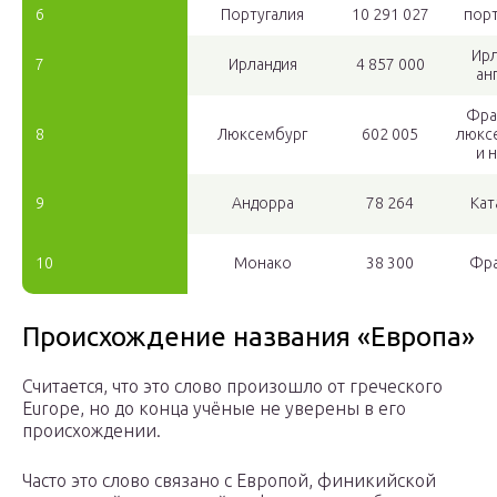
6
Португалия
10 291 027
порт
Ирл
7
Ирландия
4 857 000
ан
Фра
8
Люксембург
602 005
люкс
и 
9
Андорра
78 264
Кат
10
Монако
38 300
Фра
Происхождение названия «Европа»
Считается, что это слово произошло от греческого
Europe, но до конца учёные не уверены в его
происхождении.
Часто это слово связано с Европой, финикийской