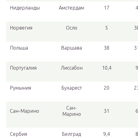
Нидерланды
Амстердам
17
Норвегия
Осло
5
3
Польша
Варшава
38
3
Португалия
Лиссабон
10,4
Румыния
Бухарест
20
2
Сан-
Сан-Марино
31
Марино
Сербия
Белград
9,4