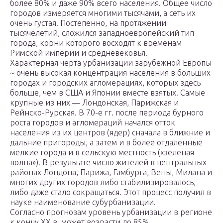
более 80% и даже 90% всего населения. Общее число
городов измеряется многими тысячами, а сеть их
очень густая. Постепенно, на протяжении
тысячелетий, сложился западноевропейский тип
города, корни которого восходят к временам
Римской империи и средневековья.
Характерная черта урбанизации зарубежной Европы
~ очень высокая концентрация населения в больших
городах и городских агломерациях, которых здесь
больше, чем в США и Японии вместе взятых. Самые
крупные из них — Лондонская, Парижская и
Рейнско-Рурская. В 70-е гг. после периода бурного
роста городов и агломераций начался отток
населения из их центров (ядер) сначала в ближние и
дальние пригороды, а затем и в более отдаленные
мелкие города и в сельскую местность («зеленая
волна»). В результате число жителей в центральных
районах Лондона, Парижа, Гамбурга, Вены, Милана и
многих других городов либо стабилизировалось,
либо даже стало сокращаться. Этот процесс получил в
науке наименование субурбанизации.
Согласно прогнозам уровень урбанизации в регионе
к концу XX в. может возрасти до 85%.