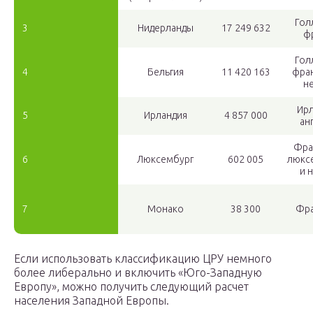
Гол
3
Нидерланды
17 249 632
ф
Гол
4
Бельгия
11 420 163
фран
н
Ирл
5
Ирландия
4 857 000
ан
Фра
6
Люксембург
602 005
люкс
и 
7
Монако
38 300
Фра
Если использовать классификацию ЦРУ немного
более либерально и включить «Юго-Западную
Европу», можно получить следующий расчет
населения Западной Европы.