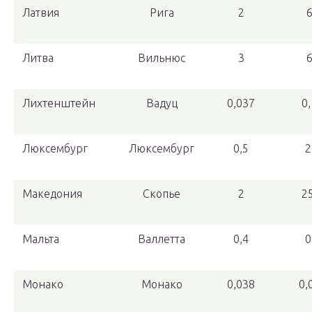
Латвия
Рига
2
Литва
Вильнюс
3
Лихтенштейн
Вадуц
0,037
0
Люксембург
Люксембург
0,5
2
Македония
Скопье
2
2
Мальта
Валлетта
0,4
0
Монако
Монако
0,038
0,