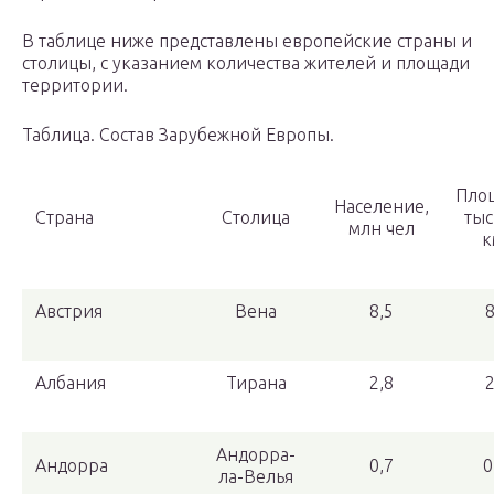
В таблице ниже представлены европейские страны и
столицы, с указанием количества жителей и площади
территории.
Таблица. Состав Зарубежной Европы.
Пло
Население,
Страна
Столица
тыс
млн чел
к
Австрия
Вена
8,5
Албания
Тирана
2,8
Андорра-
Андорра
0,7
0
ла-Велья