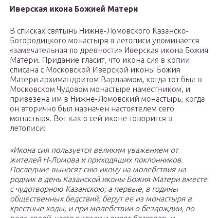
Иверская икона Божией Матери
В списках святынь Нижне-Ломовского Казанско-
Богородицкого монастыря в летописи упоминается
«замечательная по древности» Иверская икона Божия
Матери. Придание гласит, что икона сия в копии
списана с Московской Иверской иконы Божия
Матери архимандритом Варлаамом, когда тот был в
Московском Чудовом монастыре наместником, и
привезена им в Нижне-Ломовский монастырь, когда
он вторично был назначен настоятелем сего
монастыря. Вот как о сей иконе говорится в
летописи:
«Икона сия пользуется великим уважением от
жителей Н-Ломова и приходящих поклонников.
Последние выносят сию икону на молебствия на
родник в день Казанской иконы Божия Матери вместе
с чудотворною Казанскою; а первые, в годины
общественных бедствий, берут ее из монастыря в
крестные ходы, и при молебствии о бездождии, по