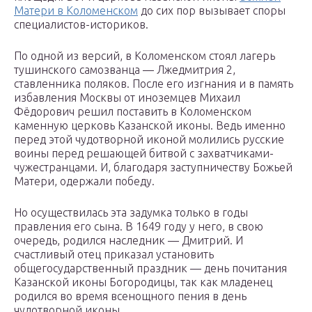
Матери в Коломенском
до сих пор вызывает споры
специалистов-историков.
По одной из версий, в Коломенском стоял лагерь
тушинского самозванца — Лжедмитрия 2,
ставленника поляков. После его изгнания и в память
избавления Москвы от иноземцев Михаил
Фёдорович решил поставить в Коломенском
каменную церковь Казанской иконы. Ведь именно
перед этой чудотворной иконой молились русские
воины перед решающей битвой с захватчиками-
чужестранцами. И, благодаря заступничеству Божьей
Матери, одержали победу.
Но осуществилась эта задумка только в годы
правления его сына. В 1649 году у него, в свою
очередь, родился наследник — Дмитрий. И
счастливый отец приказал установить
общегосударственный праздник — день почитания
Казанской иконы Богородицы, так как младенец
родился во время всенощного пения в день
чудотворной иконы.