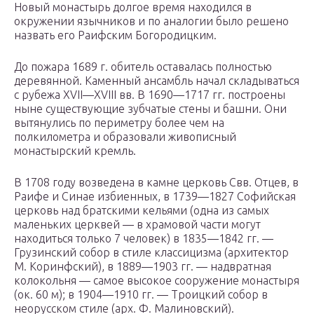
Новый монастырь долгое время находился в
окружении язычников и по аналогии было решено
назвать его Раифским Богородицким.
До пожара 1689 г. обитель оставалась полностью
деревянной. Каменный ансамбль начал складываться
с рубежа XVII—XVIII вв. В 1690—1717 гг. построены
ныне существующие зубчатые стены и башни. Они
вытянулись по периметру более чем на
полкилометра и образовали живописный
монастырский кремль.
В 1708 году возведена в камне церковь Свв. Отцев, в
Раифе и Синае избиенных, в 1739—1827 Софийская
церковь над братскими кельями (одна из самых
маленьких церквей — в храмовой части могут
находиться только 7 человек) в 1835—1842 гг. —
Грузинский собор в стиле классицизма (архитектор
М. Коринфский), в 1889—1903 гг. — надвратная
колокольня — самое высокое сооружение монастыря
(ок. 60 м); в 1904—1910 гг. — Троицкий собор в
неорусском стиле (арх. Ф. Малиновский).