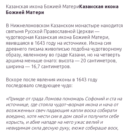
Казанская икона Божией Матери
Казанская икона
Божией Матери
В Нижнеломовском Казанском монастыре находится
святыня Русской Православной Церкви —
чудотворная Казанская икона Божией Матери,
явившаяся в 1643 году на источнике. Икона сия
древнего письма живописью подобна чудотворному
образу, явленному во граде Казани, но на четверть
аршина меньше онаго: высота — 20 сантиметров,
ширина — 16,7 сантиметров.
Вскоре после явления иконы в 1643 году
последовало следующее чудо:
«Прииде от града Ломова пономарь Софоний и ста на
источнице, где стояла чудот¬ворная икона и нача от
возжженных свеч падающия капли воска собирати
воедино, хотя нести сии в дом свой и получити себе
корысть, и абие нападе на него ужас велий и
невидимая сила десную руку, еюже собираше воск,