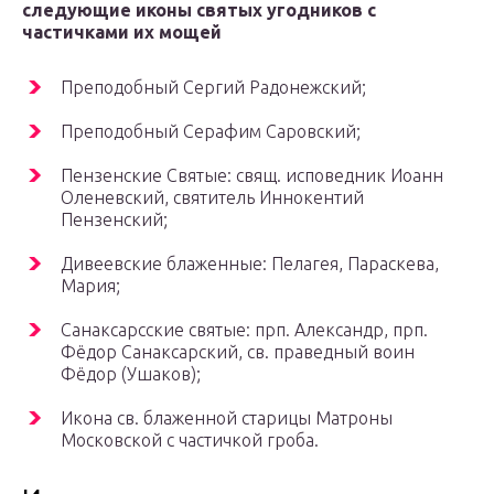
следующие иконы святых угодников с
частичками их мощей
Преподобный Сергий Радонежский;
Преподобный Серафим Саровский;
Пензенские Святые: свящ. исповедник Иоанн
Оленевский, святитель Иннокентий
Пензенский;
Дивеевские блаженные: Пелагея, Параскева,
Мария;
Санаксарсские святые: прп. Александр, прп.
Фёдор Санаксарский, св. праведный воин
Фёдор (Ушаков);
Икона св. блаженной старицы Матроны
Московской с частичкой гроба.