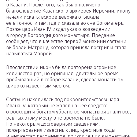
в Казани. После того, как было получено
благословение Казанского архиерея Иеремии, икону
начали искать; вскоре девочка отыскала
ее в точности там, где и сказала во сне Богоматерь.
Позже царь Иван IV издал указ о возведении
в городе Богородицкого монастыря. Предание
сообщает, что в качестве первой монахини святыни
выбрали Матрону, которая приняла постриг и стала
называться Маврой.
Впоследствии икона была повторена огромное
количество раз, но оригинал, длительное время
пребывавший в соборе Казани, сделал монастырь
широко известным местом.
Святыня находилась под покровительством царя
Ивана IV, который не жалел на нее средств:
о роскоши и богатом убранстве монастыря знали все,
равных этому месту в те времена не было.
По некоторым достоверным сведениям,
пожертвования известных лиц, крестные ходы
и множество паломников, приходивших в монастырь