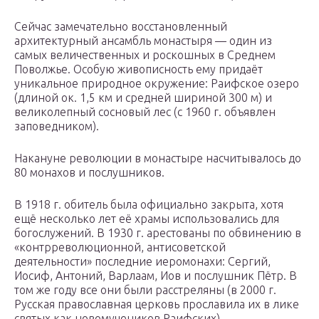
Сейчас замечательно восстановленный
архитектурный ансамбль монастыря — один из
самых величественных и роскошных в Среднем
Поволжье. Особую живописность ему придаёт
уникальное природное окружение: Раифское озеро
(длиной ок. 1,5 км и средней шириной 300 м) и
великолепный сосновый лес (с 1960 г. объявлен
заповедником).
Накануне революции в монастыре насчитывалось до
80 монахов и послушников.
В 1918 г. обитель была официально закрыта, хотя
ещё несколько лет её храмы использовались для
богослужений. В 1930 г. арестованы по обвинению в
«контрреволюционной, антисоветской
деятельности» последние иеромонахи: Сергий,
Иосиф, Антоний, Варлаам, Иов и послушник Пётр. В
том же году все они были расстреляны (в 2000 г.
Русская православная церковь прославила их в лике
святых как новомучеников Раифских).