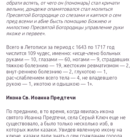
обрати вспять, от чего он (пономарь) стал кричати
вельми, дондеже опамятовался стал молиться
Пресвятой Богородице со слезами и каятися о сем
пред всеми и абие бысть помощию Божиею и
милостию Пресвятой Богородицы управление руки
якоже и первее».
Всего в Летописи за период с 1643 по 1717 год
числится 109 чудес, именно: «исце¬лено больных
руками — 10, глазами — 60, ногами — 9, страдавших
тяжкою болезнию — 19, жестоким ревматизмом — 2,
внут-реннею болезнию — 2, глухотою — 1,
рас¬слаблением всего тела — 4, не владевшего
рукою — 1, икотою и одышкою — 1».
Икона Св. Иоанна Предтечи
По преданию, в то время, когда явилась икона
святого Иоанна Предтечи, села Серый Ключ еще не
существовало, а было только несколько изб, в
которых жили казаки. Увидев явленную икону на
ключе, казаки дали знать о сем гражданам города