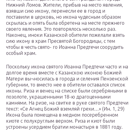
Нижний Ломов. Жители, прибыв на место явления,
взявши сию икону, перенесли ее в город и
поставили в церковь, но икона чудесным образом
скрылась и опять была обретена на месте прежнего
своего явления. Это повторялось несколько раз.
Наконец, иноки Казанской обители пожелали взять
сию икону в храм Пресвятой Богородицы, с тем
чтобы в честь свято- го Иоанна Предтечи соорудить
особый храм.
Поскольку икона святого Иоанна Предтечи часто и на
долгое время вместе с Казанскою иконою Божией
Матери вы¬носилась в города и селения Пензенской
губернии, то вместо нее в обители оставался список
иконы. Риза и венец на списке были серебряными в
позолоте, украшенными 18-ю драгоценными
камнями. На ризе, на свитке в руке святого Предтечи
текст: «Се Агнец Божий вземляй грехи…» (Ин. 1, 29)
Икона была помещена в медном посеребренном
киоте с полукруглым верхом. Риза и киот были
устроены усердием братии монастыря в 1881 году.