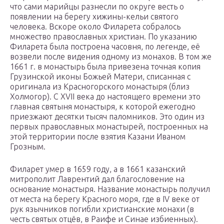
что сами марийцы разнесли по округе весть о
появлении на берегу хижины-кельи святого
человека. Вскоре около Филарета собралось
множество православных христиан. По указанию
Филарета была построена часовня, по легенде, её
возвели после видения одному из монахов. В том же
1661 г. в монастырь была привезена точная копия
Грузинской иконы Божьей Матери, списанная с
оригинала из Красногорского монастыря (близ
Холмогор). С XVII века до настоящего времени это
главная святыня монастыря, к которой ежегодно
приезжают десятки тысяч паломников. Это один из
первых православных монастырей, построенных на
этой территории после взятия Казани Иваном
Грозным.
Филарет умер в 1659 году, а в 1661 казанский
митрополит Лаврентий дал благословение на
основание монастыря. Название монастырь получил
от места на берегу Красного моря, где в IV веке от
рук язычников погибли христианские монахи (в
честь святых отцёв, в Раифе и Синае избиенных).