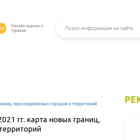
Онлайн-журнал о
RU
туризме
РЕ
 границ, присоединяемых городов и территорий
021 гг. карта новых границ,
территорий