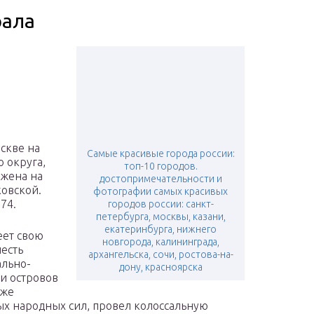
рала
скве на
Самые красивые города россии:
 округа,
топ-10 городов.
ожена на
достопримечательности и
овской.
фотографии самых красивых
74.
городов россии: санкт-
петербурга, москвы, казани,
екатеринбурга, нижнего
еет свою
новгорода, калининграда,
есть
архангельска, сочи, ростова-на-
ально-
дону, красноярска
и островов
кже
х народных сил, провел колоссальную