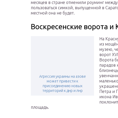
месяцев в стране отменили роуминг между
пользоваться симкой, выпущенной в Сарат
местной она не будет.
Воскресенские ворота и 
На Красн
из мощён
музею, ч
ворот XVI
Ворота б
парадов 
близнецы
увенчанн
Агрессия украины на азове
маленько
может привести к
присоединению новых
украшен
территорий к днр и лнр
Петра и 
икона Ив
поклонит
площадь.