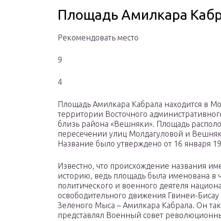
Площадь Амилкара Каб
Рекомендовать место
9
4
Площадь Амилкара Кабрала находится в Мо
территории Восточного административного
близь района «Вешняки». Площадь распол
пересечении улиц Молдагуловой и Вешняк
Название было утверждено от 16 января 19
Известно, что происхождение названия им
историю, ведь площадь была именована в ч
политического и военного деятеля национ
освободительного движения Гвинеи-Бисау 
Зеленого Мыса – Амилкара Кабрала. Он та
представлял Военный совет революционны