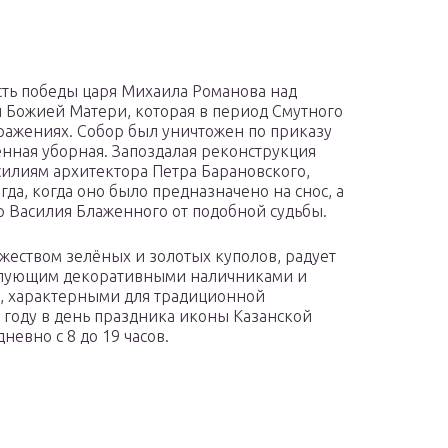
есть победы царя Михаила Романова над
 Божией Матери, которая в период Смутного
ражениях. Собор был уничтожен по приказу
венная уборная. Запоздалая реконструкция
силиям архитектора Петра Барановского,
да, когда оно было предназначено на снос, а
р Василия Блаженного от подобной судьбы.
жеством зелёных и золотых куполов, радует
билующим декоративными наличниками и
 характерными для традиционной
 году в день праздника иконы Казанской
невно с 8 до 19 часов.